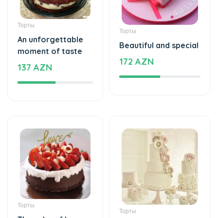
Торты
Торты
An unforgettable
Beautiful and special
moment of taste
172 AZN
137 AZN
Торты
Торты
The cake of love
Beautiful and special
109 AZN