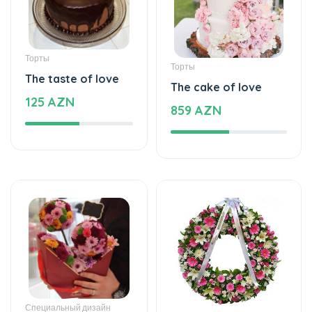
Торты
Торты
The taste of love
The cake of love
125 AZN
859 AZN
Специальный дизайн
Кладбище цветы
Special meaning -
Wreath