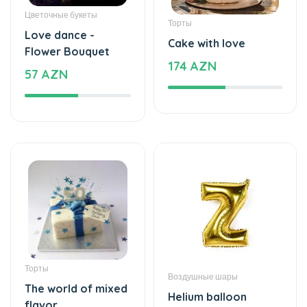
Торты
Love dance -
Cake with love
Flower Bouquet
174 AZN
57 AZN
Торты
Воздушные шары
The world of mixed
Helium balloon
flavor
12 AZN