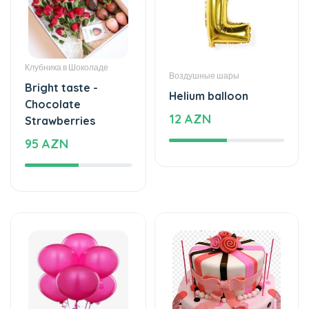
Клубника в Шоколаде
Воздушные шары
Bright taste -
Helium balloon
Chocolate
12 AZN
Strawberries
95 AZN