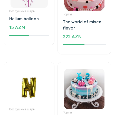
Воздушные шары
Торты
Helium balloon
The world of mixed
15 AZN
flavor
222 AZN
Воздушные шары
Торты
Helium balloon
Cake with love
9.99 AZN