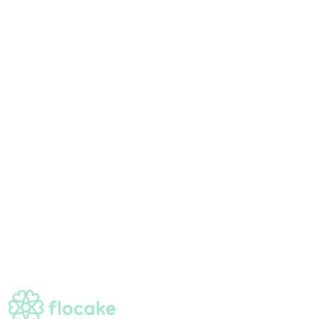
Высокие скидки
Возврат
На выбранные товары
Nizami 182a, Baku