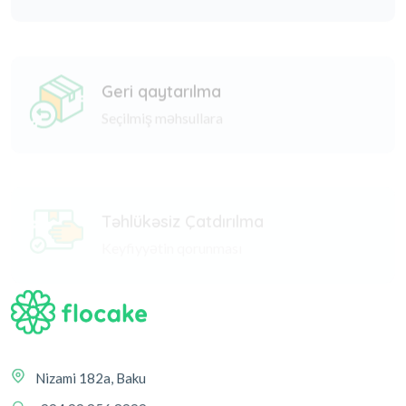
Geri qaytarılma
Seçilmiş məhsullara
Təhlükəsiz Çatdırılma
Keyfiyyətin qorunması
Nizami 182a, Baku
+994 99 856 8999