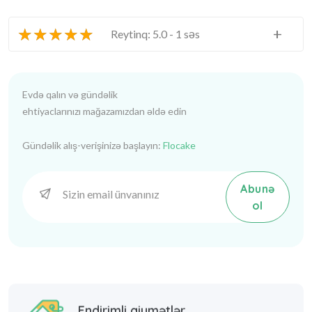
★
★
★
★
★
+
Reytinq: 5.0 - 1 səs
Evdə qalın və gündəlik
ehtiyaclarınızı mağazamızdan əldə edin
Gündəlik alış-verişinizə başlayın:
Flocake
Abunə
ol
Endirimli qiymətlər