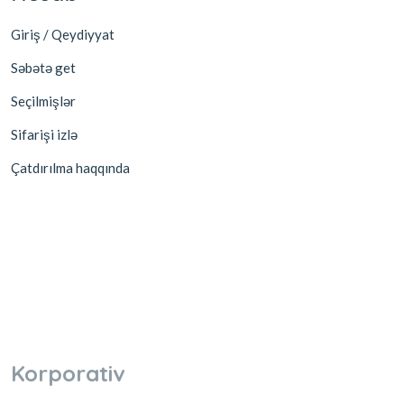
Giriş / Qeydiyyat
Səbətə get
Seçilmişlər
Sifarişi izlə
Çatdırılma haqqında
Korporativ
Partnyor ol
Əməkdaşlıq
Biznes