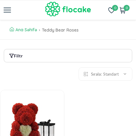
0
0
Ana Səhifə
Teddy Bear Roses
Filtr
Sırala:
Standart