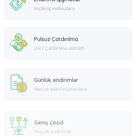
Seçilmiş məhsullara
Pulsuz Çatdırılma
24/7 Çatdırılma xidməti
Günlük endirimlər
Yeni və daimi müştərilərə
Geniş çeşid
Yüksək endirimlər