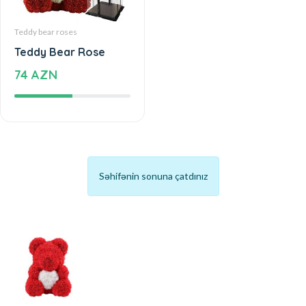
Teddy bear roses
Teddy Bear Rose
74 AZN
Səhifənin sonuna çatdınız