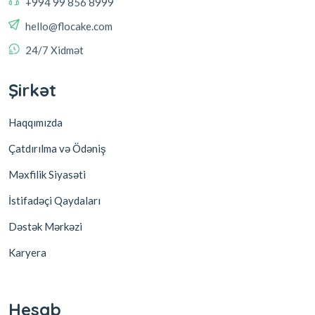
hello@flocake.com
24/7 Xidmət
Şirkət
Haqqımızda
Çatdırılma və Ödəniş
Məxfilik Siyasəti
İstifadəçi Qaydaları
Dəstək Mərkəzi
Karyera
Hesab