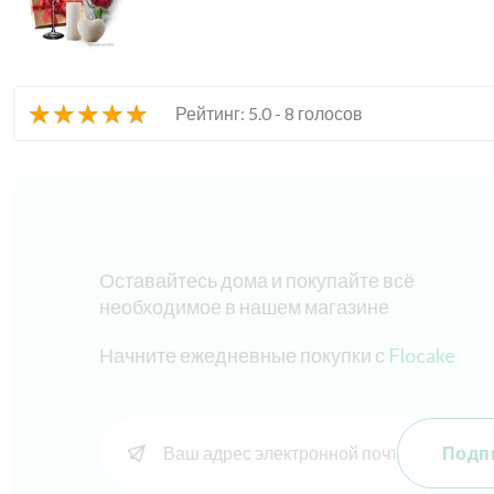
★
★
★
★
★
Рейтинг: 5.0 - 8 голосов
Оставайтесь дома и покупайте всё
необходимое в нашем магазине
Начните ежедневные покупки с
Flocake
Подп