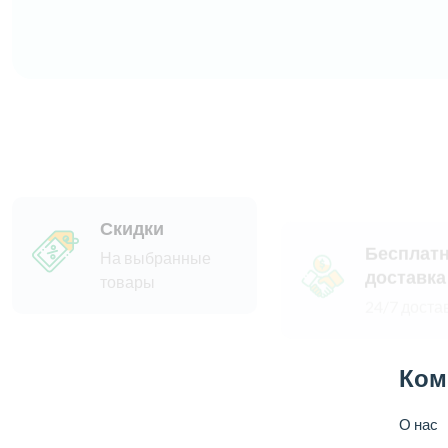
Скидки
Бесплат
доставка
На выбранные
товары
24/7 доста
Ком
О нас