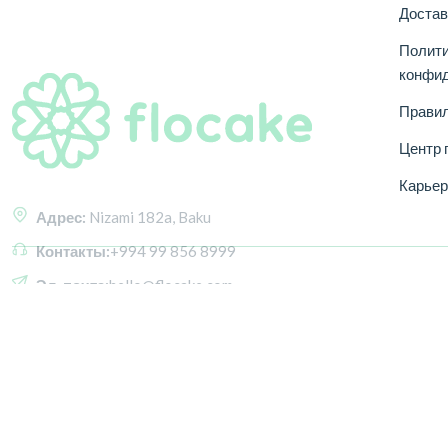
Достав
Адрес:
Nizami 182a, Baku
Полит
конфи
Контакты:
+994 99 856 8999
Правил
Эл. почта:
hello@flocake.com
Центр 
Время работы:
24/7 Обслуживание
Карьер
© 2026,
AI Sales POS
All Rights Reserved