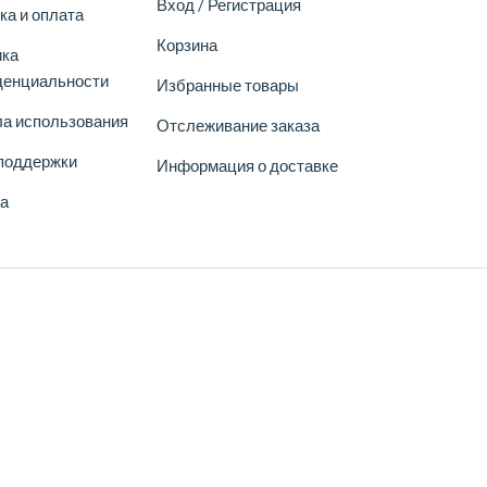
продажи
Вход / Регистрация
ка и оплата
Корзина
ика
Станьте партне
денциальности
Избранные товары
Сотрудничеств
а использования
Отслеживание заказа
Бизнес
поддержки
Информация о доставке
Поставщикам
а
Доступность
Скидки
24/7 Центр поддержки