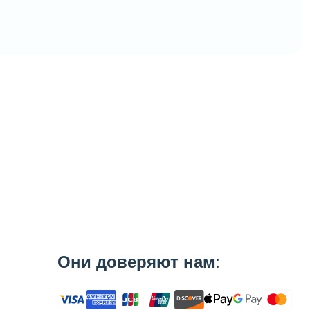
Большой
Возврат
выбор
На выбранные
Высокие скидки
товары
Они доверяют нам:
тивные