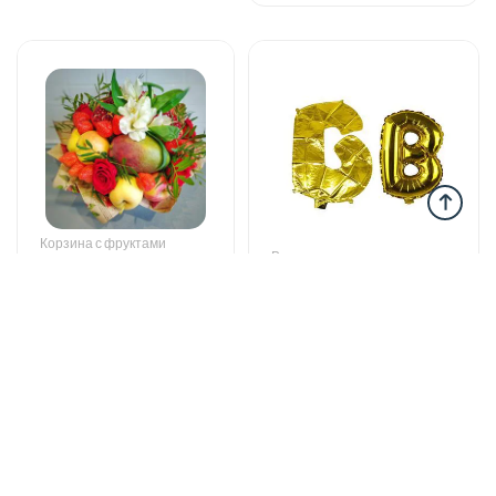
Корзина с фруктами
Воздушные шары
Mixed fruits
Helium balloon
53 AZN
12 AZN