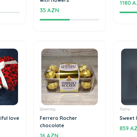
1180 
35 AZN
Шоколад
Торты
iful love
Ferrero Rocher
Sweet 
chocolate
859 A
16 AZN