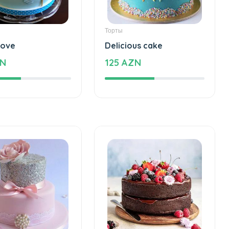
Торты
love
Delicious cake
ZN
125 AZN