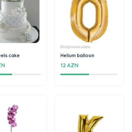
Воздушные шары
eels cake
Helium balloon
ZN
12 AZN