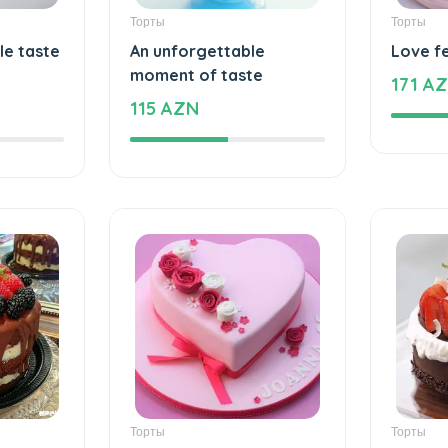
Торты
Торты
le taste
An unforgettable
Love f
moment of taste
171 A
115 AZN
Торты
Торты