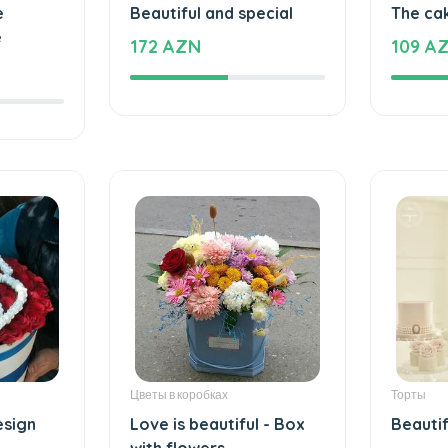
e
Beautiful and special
The ca
e
172 AZN
109 A
Цветы в коробках
Торты
esign
Love is beautiful - Box
Beautif
with flowers