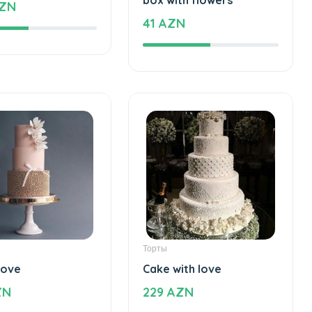
AZN
41 AZN
Торты
love
Cake with love
ZN
229 AZN