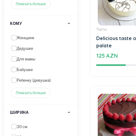
Показать больше
КОМУ
Торты
Женщине
Delicious taste o
palate
Дедушке
125 AZN
Для мамы
Бабушке
Ребенку (девушка)
Показать больше
ШИРИНА
30 см
25 см