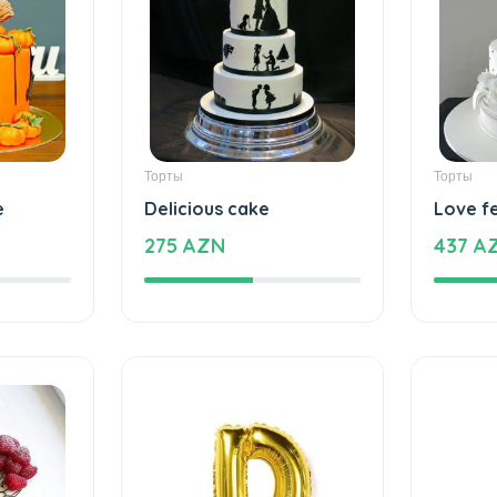
Торты
Торты
e
Delicious cake
Love f
275 AZN
437 A