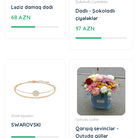
97 AZN
Zinət əşyaları
Qutuda Güllər
SWAROVSKI
Qarışıq sevinclər -
Qutuda güllər
49 AZN