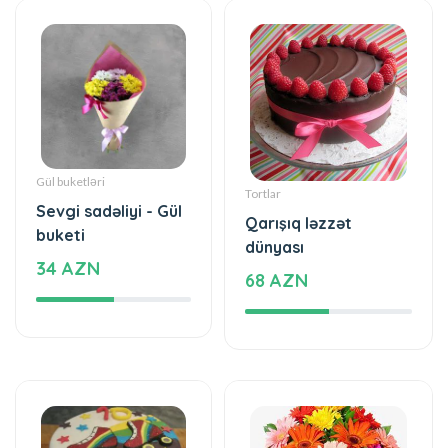
Gül buketləri
Tortlar
Sevgi sadəliyi - Gül
Qarışıq ləzzət
buketi
dünyası
34 AZN
68 AZN