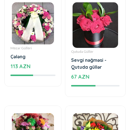
Məzar Gülləri
Qutuda Güllər
Çələng
Sevgi nəğməsi -
113 AZN
Qutuda güllər
67 AZN