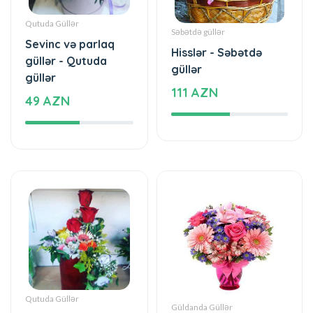
güllər - Qutuda
güllər
güllər
111 AZN
49 AZN
Qutuda Güllər
Güldanda Güllər
Sevinc və
Zərif gül buketi
harmoniya -
Qutuda güllər