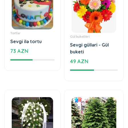
Tortlar
Gül buketləri
Sevgi ilə tortu
Sevgi gülləri - Gül
73 AZN
buketi
49 AZN
Məzar Gülləri
Yolka
Əklil