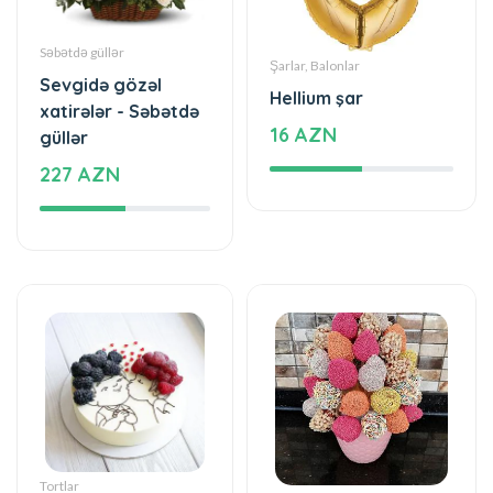
Hellium şar
xatirələr - Səbətdə
16 AZN
güllər
227 AZN
Tortlar
Şokaladlı Çiyələklər
Ləziz damaq dadı
Dadlı - Şokoladlı
68 AZN
çiyələklər