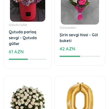
Qutuda Güllər
Gül buketləri
Qutuda parlaq
Şirin sevgi hissi - Gül
sevgi - Qutuda
buketi
güllər
42 AZN
61 AZN
Səbətdə güllər
Şarlar, Balonlar
Sevgidə gözəl