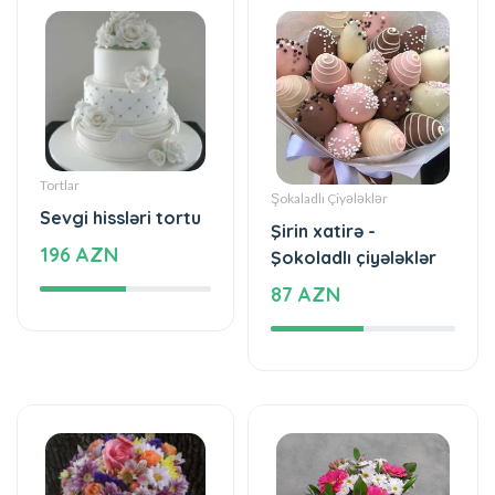
Tortlar
Şokaladlı Çiyələklər
Sevgi hissləri tortu
Şirin xatirə -
196 AZN
Şokoladlı çiyələklər
87 AZN