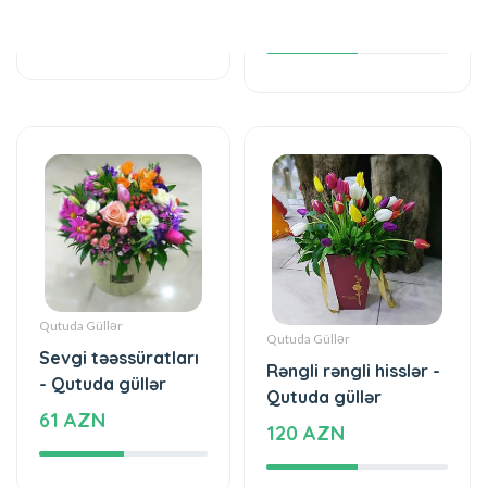
Qutuda Güllər
Qutuda Güllər
Sevgi təəssüratları
Rəngli rəngli hisslər -
- Qutuda güllər
Qutuda güllər
61 AZN
120 AZN