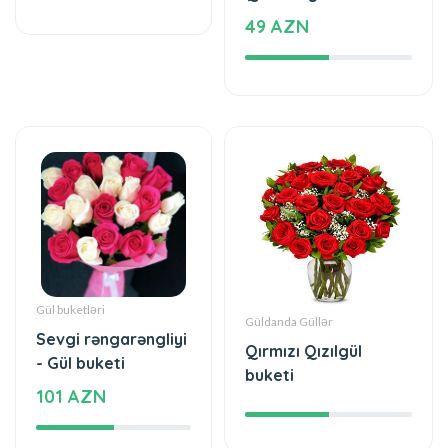
Gül buketləri
Güldanda Güllər
Sevgi rəngarəngliyi
Qırmızı Qızılgül
- Gül buketi
buketi
101 AZN