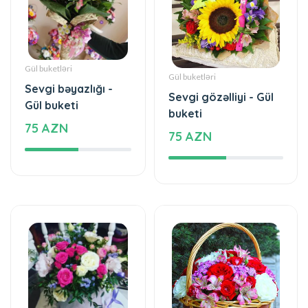
Gül buketləri
Gül buketləri
Sevgi bəyazlığı -
Sevgi gözəlliyi - Gül
Gül buketi
buketi
75 AZN
75 AZN
Qutuda Güllər
Səbətdə güllər
Sevinc və parlaq
Hisslər - Səbətdə