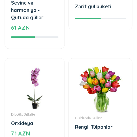
61 AZN
Dibçək, Bitkilər
Güldanda Güllər
Orxideya
Rəngli Tülpanlar
71 AZN