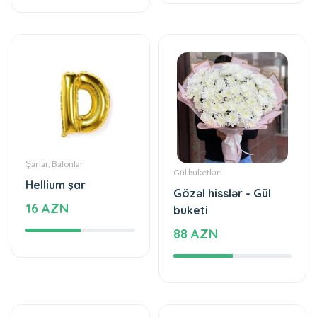
Şarlar, Balonlar
Gül buketləri
Hellium şar
Gözəl hisslər - Gül
16 AZN
buketi
88 AZN