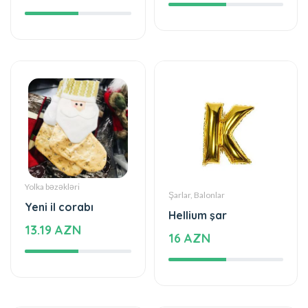
Yolka bəzəkləri
Şarlar, Balonlar
Yeni il corabı
Hellium şar
13.19 AZN
16 AZN