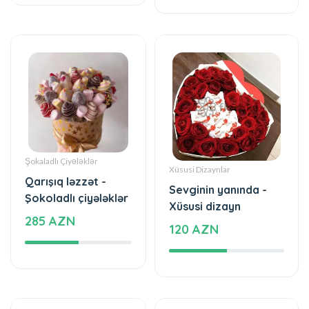
Şokaladlı Çiyələklər
Xüsusi Dizaynlar
Qarışıq ləzzət -
Sevginin yanında -
Şokoladlı çiyələklər
Xüsusi dizayn
285 AZN
120 AZN