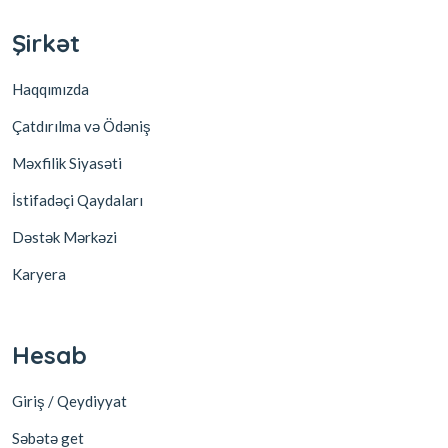
Şirkət
Haqqımızda
Çatdırılma və Ödəniş
Məxfilik Siyasəti
İstifadəçi Qaydaları
Dəstək Mərkəzi
Karyera
Hesab
Giriş / Qeydiyyat
Səbətə get