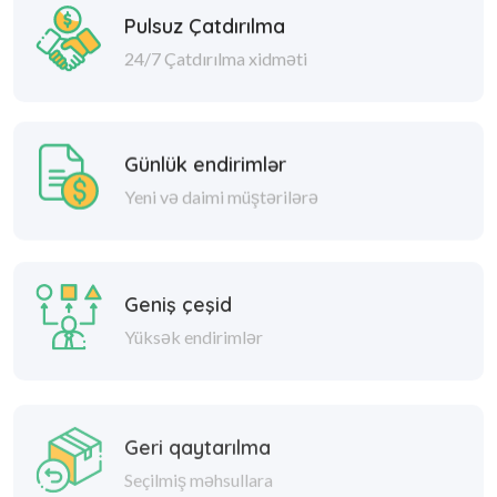
Pulsuz Çatdırılma
24/7 Çatdırılma xidməti
Günlük endirimlər
Yeni və daimi müştərilərə
Geniş çeşid
Yüksək endirimlər
Geri qaytarılma
Seçilmiş məhsullara