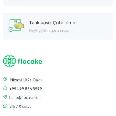
Təhlükəsiz Çatdırılma
Keyfiyyətin qorunması
Nizami 182a, Baku
+994 99 856 8999
hello@flocake.com
24/7 Xidmət