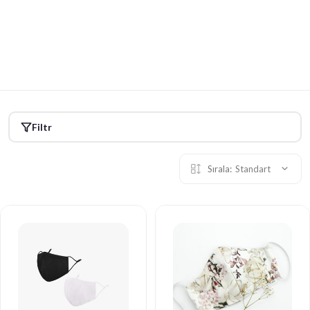
0
0
Ana Səhifə
Qoruyucu Maska
Filtr
Sırala:
Standart