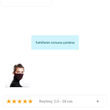
Səhifənin sonuna çatdınız
★
★
★
★
★
+
Reytinq: 5.0 - 18 səs