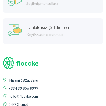
Seçilmiş məhsullara
Təhlükəsiz Çatdırılma
Keyfiyyətin qorunması
Nizami 182a, Baku
+994 99 856 8999
hello@flocake.com
24/7 Xidmət