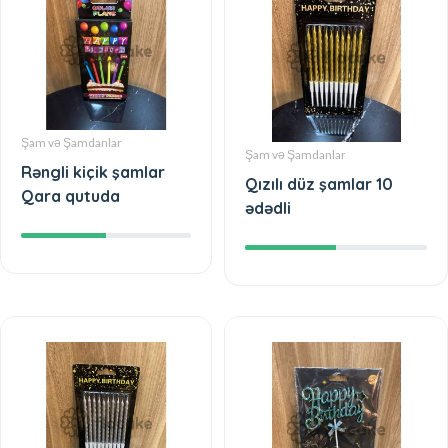
Şam və Şamdanlar
Şam və Şamdanlar
Rəngli kiçik şamlar
Qızılı düz şamlar 10
Qara qutuda
ədədli