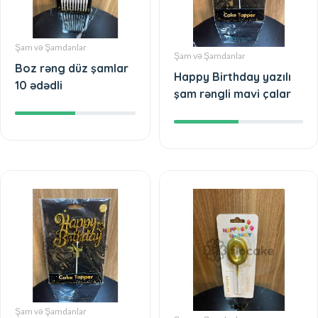
Şam və Şamdanlar
Şam və Şamdanlar
Boz rəng düz şamlar
Happy Birthday yazılı
10 ədədli
şam rəngli mavi çalar
Şam və Şamdanlar