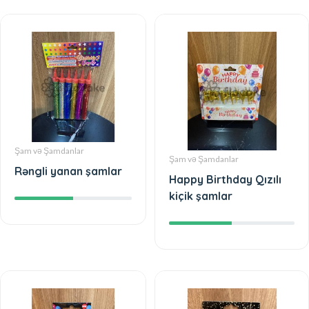
Şam və Şamdanlar
Şam və Şamdanlar
Rəngli yanan şamlar
Happy Birthday Qızılı
kiçik şamlar