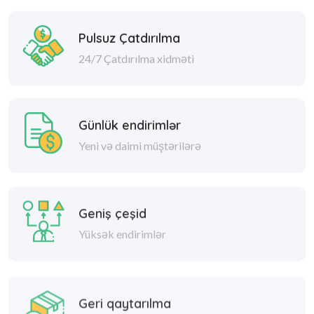
Pulsuz Çatdırılma
24/7 Çatdırılma xidməti
Günlük endirimlər
Yeni və daimi müştərilərə
Geniş çeşid
Yüksək endirimlər
Geri qaytarılma