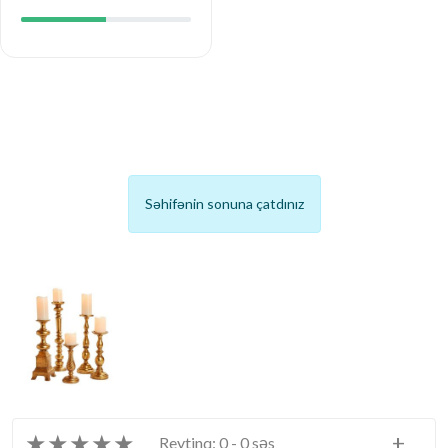
Səhifənin sonuna çatdınız
★
★
★
★
★
+
Reytinq: 0 - 0 səs