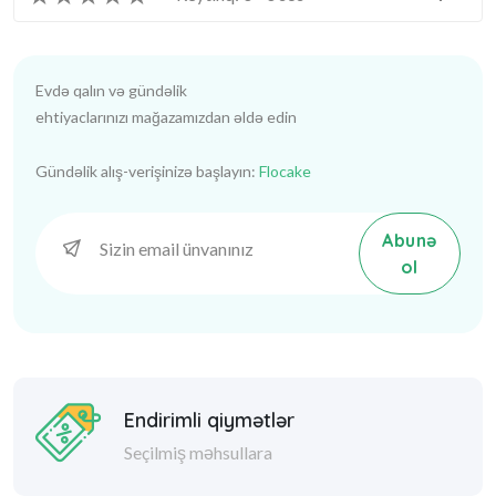
Evdə qalın və gündəlik
ehtiyaclarınızı mağazamızdan əldə edin
Gündəlik alış-verişinizə başlayın:
Flocake
Abunə
ol
Endirimli qiymətlər
Seçilmiş məhsullara