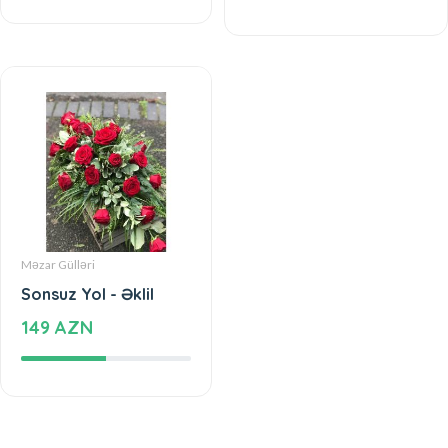
Məzar Gülləri
Sonsuz Yol - Əklil
149 AZN