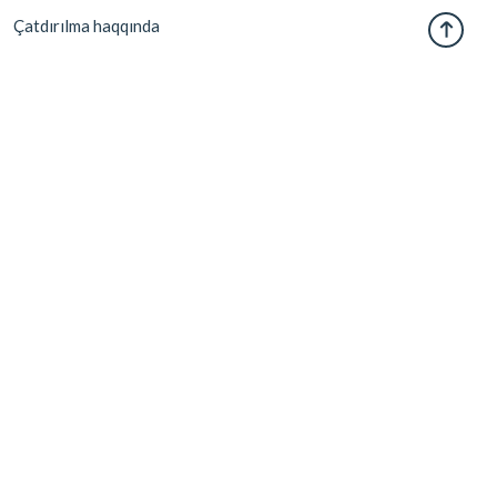
Çatdırılma haqqında
Korporativ
Partnyor ol
Əməkdaşlıq
Biznes
Tədarükçülər
Əlçatanlıq
Endirimlər
Bizə etibar edirlər: