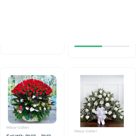
Məzar Gülləri
Məzar Gülləri
Xatirələr Gülləri - Əklil
Hörmət Çələngi - Əklil
345 AZN
139 AZN
Məzar Gülləri
Məzar Gülləri