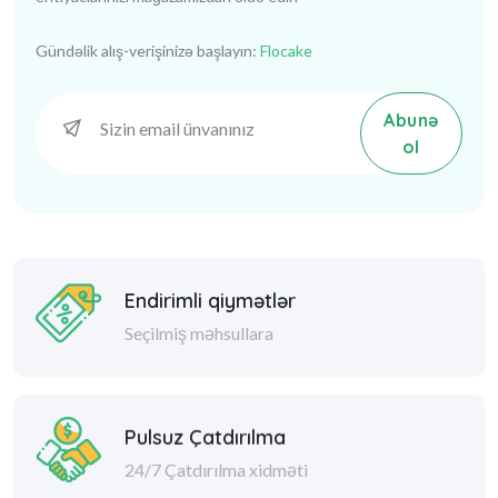
Gündəlik alış-verişinizə başlayın:
Flocake
Abunə
ol
Endirimli qiymətlər
Seçilmiş məhsullara
Pulsuz Çatdırılma
24/7 Çatdırılma xidməti