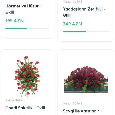
Məzar Gülləri
Hörmət və Hüzur -
Yaddaşların Zərifliyi -
Əklil
Əklil
195 AZN
249 AZN
Məzar Gülləri
Məzar Gülləri
Əbədi Sakitlik - Əklil
Sevgi ilə Xatırlanır -