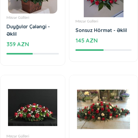
Məzar Gülləri
Məzar Gülləri
Duyğular Çələngi -
Sonsuz Hörmət - Əklil
Əklil
145 AZN
359 AZN
Məzar Gülləri