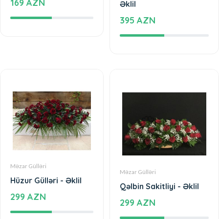
169 AZN
Əklil
395 AZN
Məzar Gülləri
Məzar Gülləri
Hüzur Gülləri - Əklil
Qəlbin Sakitliyi - Əklil
299 AZN
299 AZN