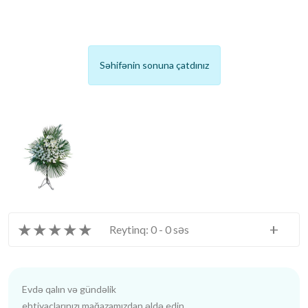
Səhifənin sonuna çatdınız
★
★
★
★
★
+
Reytinq: 0 - 0 səs
Evdə qalın və gündəlik
ehtiyaclarınızı mağazamızdan əldə edin