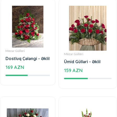
Məzar Gülləri
Məzar Gülləri
Dostluq Çələngi - Əklil
Ümid Gülləri - Əklil
169 AZN
159 AZN