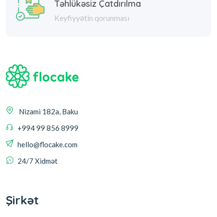
Keyfiyyətin qorunması
Nizami 182a, Baku
+994 99 856 8999
hello@flocake.com
24/7 Xidmət
Şirkət