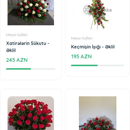
Məzar Gülləri
Məzar Gülləri
Xatirələrin Sükutu -
Keçmişin İşığı - Əklil
Əklil
195 AZN
245 AZN