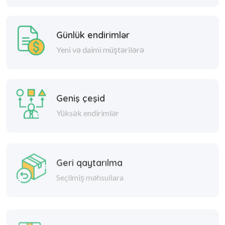
Günlük endirimlər
Yeni və daimi müştərilərə
Geniş çeşid
Yüksək endirimlər
Geri qaytarılma
Seçilmiş məhsullara
Təhlükəsiz Çatdırılma