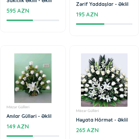
Sakitlik Əklili - Əklil
Zərif Yaddaşlar - Əklil
595 AZN
195 AZN
Məzar Gülləri
Məzar Gülləri
Anılar Gülləri - Əklil
Həyata Hörmət - Əklil
149 AZN
265 AZN