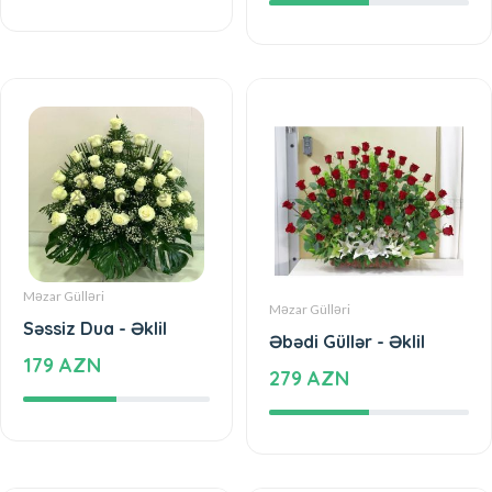
Məzar Gülləri
Məzar Gülləri
Səssiz Dua - Əklil
Əbədi Güllər - Əklil
179 AZN
279 AZN