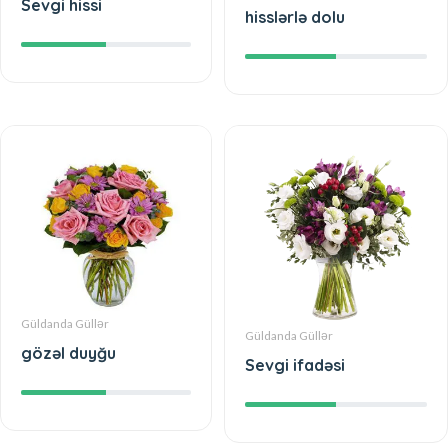
Sevgi hissi
hisslərlə dolu
Güldanda Güllər
Güldanda Güllər
gözəl duyğu
Sevgi ifadəsi