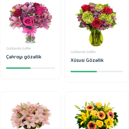
Güldanda Güllər
Güldanda Güllər
Çəhrayı gözəllik
Xüsusi Gözəllik