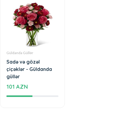
Güldanda Güllər
Sadə və gözəl
çiçəklər - Güldanda
güllər
101 AZN