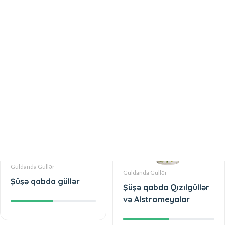
Zərif gül buketi
Rəngli Tülpanlar
Güldanda Güllər
Güldanda Güllər
Şüşə qabda güllər
Şüşə qabda Qızılgüllər
və Alstromeyalar