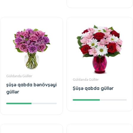
Güldanda Güllər
Güldanda Güllər
şüşə qabda bənövşəyi
Şüşə qabda güllər
güllər