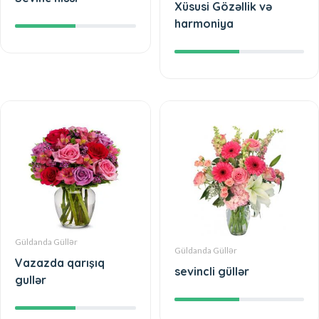
Xüsusi Gözəllik və
harmoniya
Güldanda Güllər
Güldanda Güllər
Vazazda qarışıq
sevincli güllər
gullər