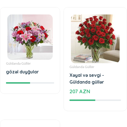
Güldanda Güllər
Güldanda Güllər
gözəl duyğular
Xəyal və sevgi -
Güldanda güllər
207 AZN