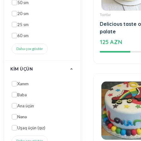
Daha çox göstər
KIM ÜÇÜN
Tortlar
Xanım
Delicious taste o
palate
Baba
125 AZN
Ana üçün
Nənə
Uşaq üçün (qız)
Daha çox göstər
ENI
30 sm
25 sm