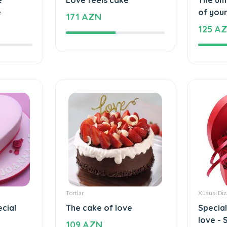
Tortlar
Tortlar
e
Love feels cake
The un
e
of your
171 AZN
125 A
Tortlar
Xüsusi Diz