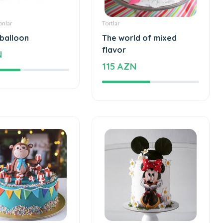
onlar
Tortlar
 balloon
The world of mixed
flavor
N
115 AZN