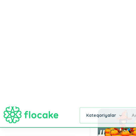
AD GÜNÜ
GÜLLƏR
TORTLAR
SƏBƏB
Ana Səhifə
Pubg Hediye
Gül
Tortlar
Xüsusi
Şirniyyat
Qut
Buketləri
Dizaynlar
Buket,
Güll
Səbətləri
Filtr
PUBG HEDIYE
Giftbox