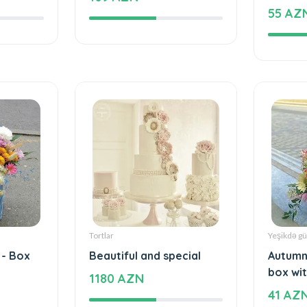
ecial
The cake of love
Special
love - 
109 AZN
55 AZ
Tortlar
Yeşikdə gü
 - Box
Beautiful and special
Autumn
box wit