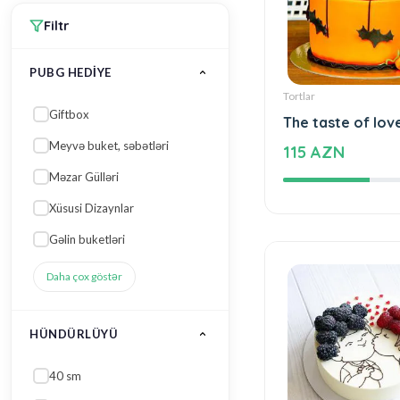
Meyvə buket, səbətləri
Məzar Gülləri
Xüsusi Dizaynlar
Gəlin buketləri
Tortlar
Daha çox göstər
The taste of lov
115 AZN
HÜNDÜRLÜYÜ
40 sm
50 sm
20 sm
25 sm
60 sm