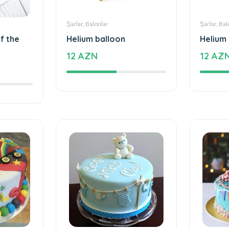
Şarlar, Balonlar
Şarlar, Bal
f the
Helium balloon
Helium
12 AZN
12 AZ