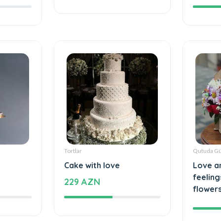
1180 AZN
41 AZ
Tortlar
Qutuda Gü
Cake with love
Love a
feeling
229 AZN
flower