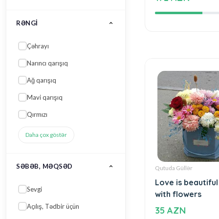
Beautiful and sp
Ağ qarışıq
172 AZN
Mavi qarışıq
Qırmızı
Daha çox göstər
SƏBƏB, MƏQSƏD
Sevgi
Açılış, Tədbir üçün
Yeni iş, Yeni vəzifə
Yeni uşaq, Yeni ana ziyarəti
Toy və Nişan kolleksiyası
Qutuda Güllər
Love is beautiful
Daha çox göstər
with flowers