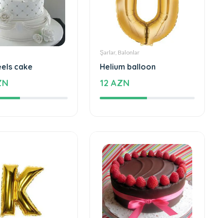
Şarlar, Balonlar
eels cake
Helium balloon
ZN
12 AZN