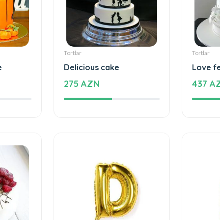
Tortlar
Tortlar
e
Delicious cake
Love f
275 AZN
437 A