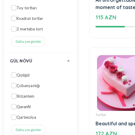
Tortlar
An unforgettabl
GÜL NÖVÜ
moment of tast
115 AZN
Qızılgül
Çobanyastığı
Xrizantem
Qərənfil
Qartenziya
Daha çox göstər
RƏNGI
Çəhrayı
Tortlar
Narıncı qarışıq