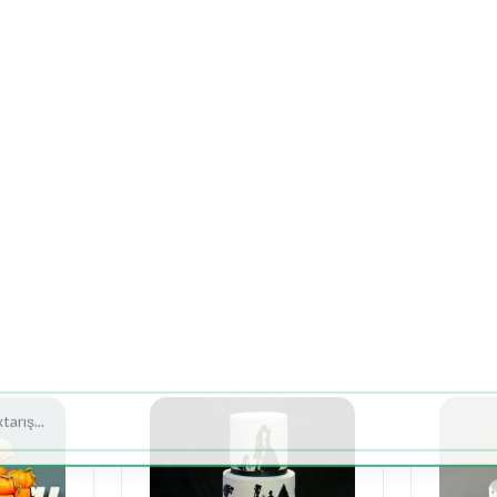
ƏTİRLƏR
MÜCƏVHƏR
TƏDBİR - DEKOR
DA
uda
Səbətdə
Yeşikdə
Meyvə
Yumşaq
Gəl
ər
Güllər
Güllər
Buket,
Oyuncaqlar
Buket
Səbətləri