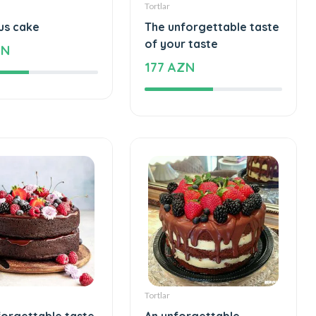
Tortlar
us cake
The unforgettable taste
of your taste
ZN
177 AZN