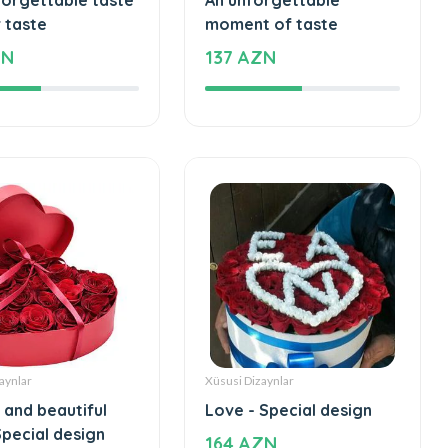
Tortlar
forgettable taste
An unforgettable
 taste
moment of taste
ZN
137 AZN
aynlar
Xüsusi Dizaynlar