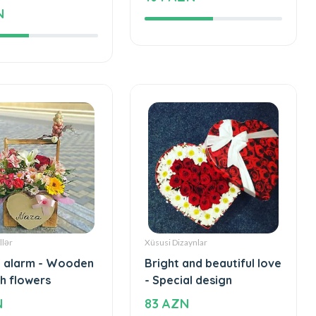
 and beautiful
Love - Special design
Special design
164 AZN
N
llər
Xüsusi Dizaynlar
 alarm - Wooden
Bright and beautiful love
h flowers
- Special design