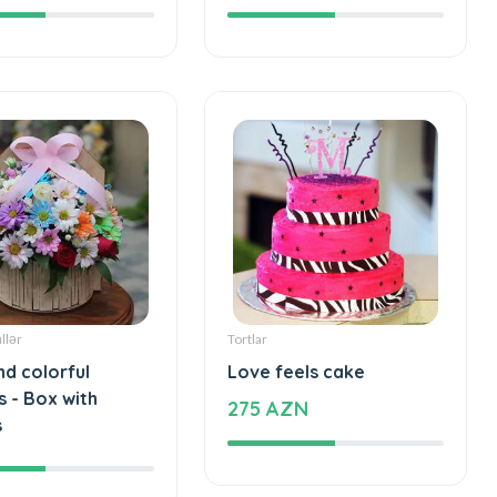
N
83 AZN
llər
Tortlar
nd colorful
Love feels cake
s - Box with
275 AZN
s