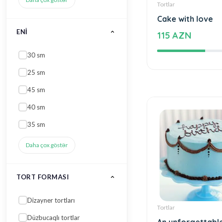
45 sm
Tortlar
40 sm
Cake with love
35 sm
115 AZN
Daha çox göstər
TORT FORMASI
Dizayner tortları
Düzbucaqlı tortlar
Toy tortları
Kvadrat tortlar
2 mərtəbə tort
Daha çox göstər