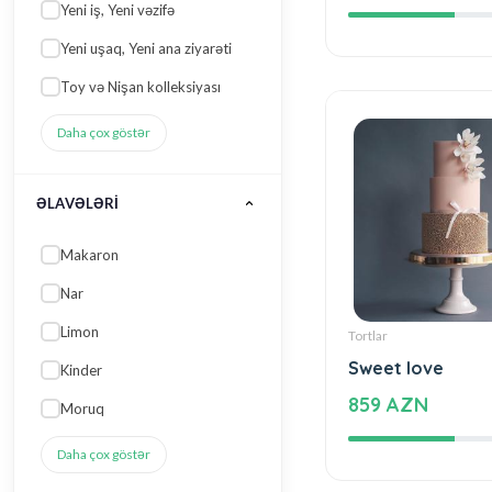
35 AZN
ƏLAVƏLƏRI
Makaron
Nar
Limon
Kinder
Moruq
Daha çox göstər
DADINA / TƏRKIBINƏ
Tortlar
GÖRƏ
Sweet love
Qoz
859 AZN
Təzə meyvə