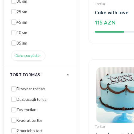
45 sm
Tortlar
40 sm
Cake with love
35 sm
115 AZN
Daha çox göstər
TORT FORMASI
Dizayner tortları
Düzbucaqlı tortlar
Toy tortları
Kvadrat tortlar
2 mərtəbə tort
Daha çox göstər