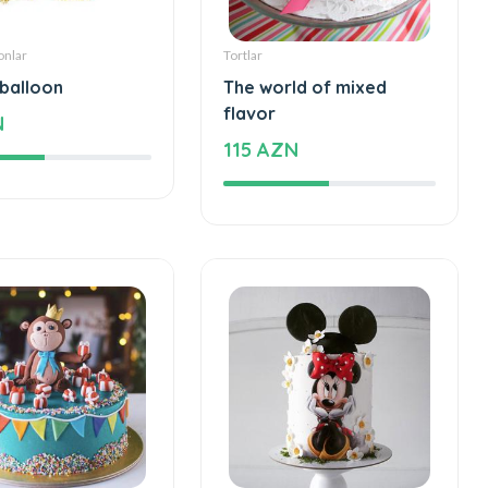
onlar
Tortlar
 balloon
The world of mixed
flavor
N
115 AZN