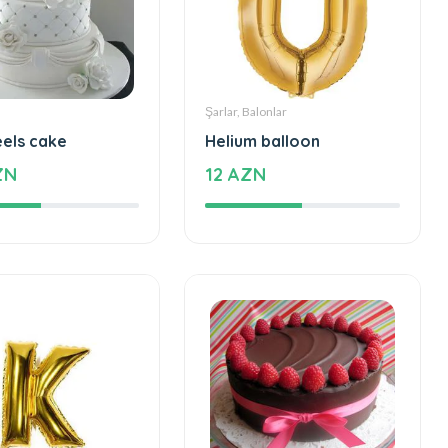
Şarlar, Balonlar
eels cake
Helium balloon
ZN
12 AZN