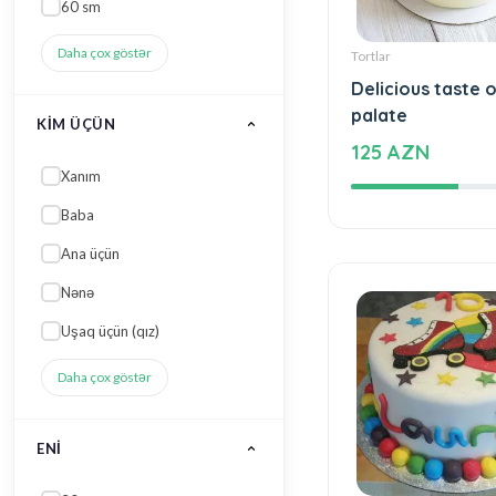
Daha çox göstər
KIM ÜÇÜN
Tortlar
Xanım
Delicious taste o
palate
Baba
125 AZN
Ana üçün
Nənə
Uşaq üçün (qız)
Daha çox göstər
ENI
30 sm
25 sm