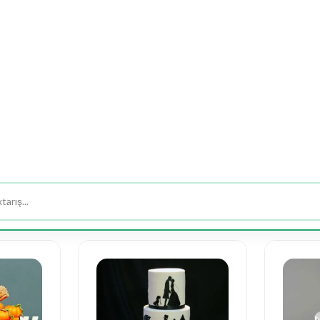
ƏTİRLƏR
MÜCƏVHƏR
TƏDBİR - DEKOR
DA
uda
Səbətdə
Yeşikdə
Meyvə
Yumşaq
Gəl
ər
Güllər
Güllər
Buket,
Oyuncaqlar
Buket
Səbətləri