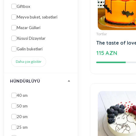
Meyvə buket, səbətləri
Məzar Gülləri
Xüsusi Dizaynlar
Gəlin buketləri
Tortlar
Daha çox göstər
The taste of lov
115 AZN
HÜNDÜRLÜYÜ
40 sm
50 sm
20 sm
25 sm
60 sm