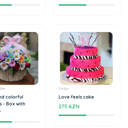
N
83 AZN
llər
Tortlar
nd colorful
Love feels cake
s - Box with
275 AZN
s