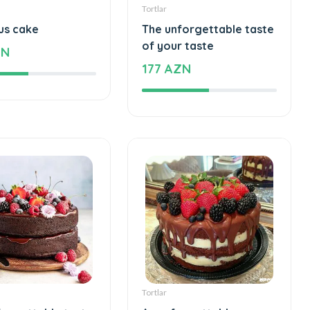
Tortlar
us cake
The unforgettable taste
of your taste
ZN
177 AZN