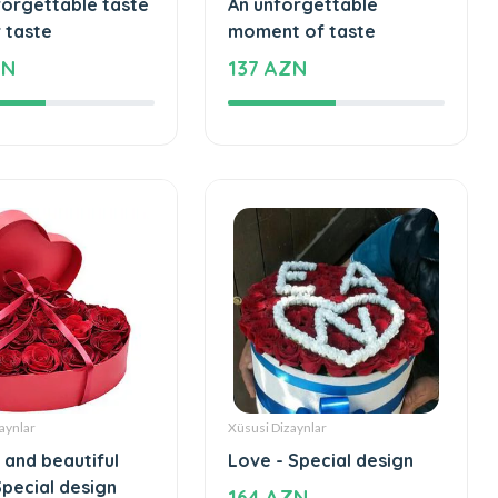
Tortlar
forgettable taste
An unforgettable
 taste
moment of taste
ZN
137 AZN
aynlar
Xüsusi Dizaynlar