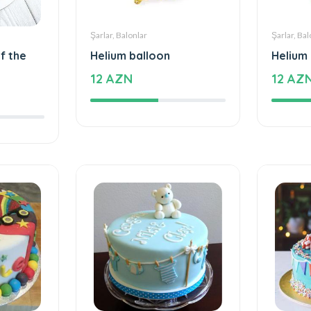
Şarlar, Balonlar
Şarlar, Bal
f the
Helium balloon
Helium
12 AZN
12 AZ