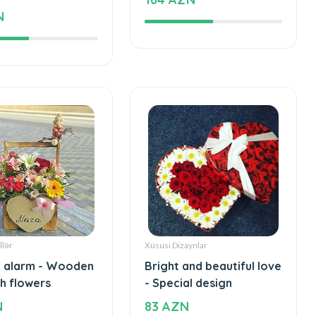
 and beautiful
Love - Special design
Special design
164 AZN
N
llər
Xüsusi Dizaynlar
 alarm - Wooden
Bright and beautiful love
h flowers
- Special design