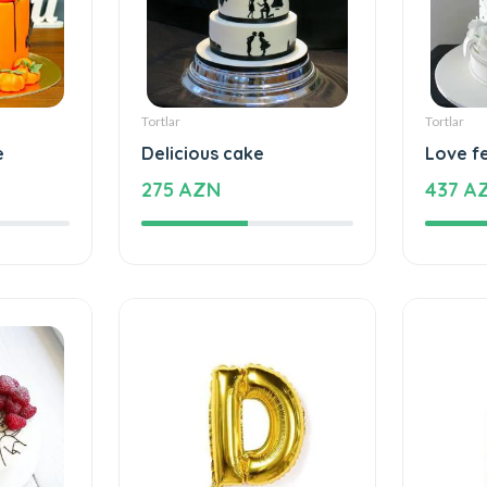
Tortlar
Tortlar
e
Delicious cake
Love f
275 AZN
437 A