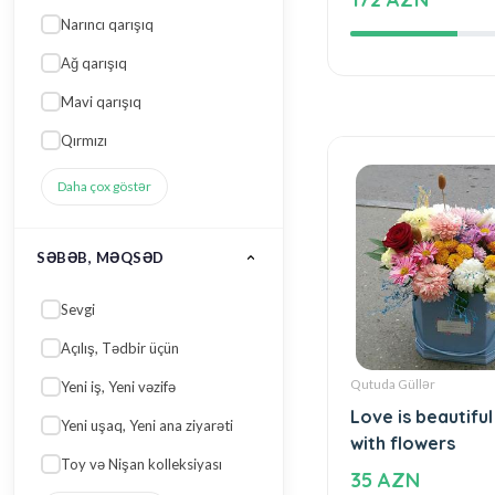
Beautiful and sp
Ağ qarışıq
172 AZN
Mavi qarışıq
Qırmızı
Daha çox göstər
SƏBƏB, MƏQSƏD
Sevgi
Açılış, Tədbir üçün
Yeni iş, Yeni vəzifə
Yeni uşaq, Yeni ana ziyarəti
Toy və Nişan kolleksiyası
Qutuda Güllər
Love is beautiful
Daha çox göstər
with flowers