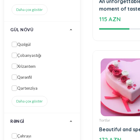
Tortlar
An unforgettabl
GÜL NÖVÜ
moment of tast
115 AZN
Qızılgül
Çobanyastığı
Xrizantem
Qərənfil
Qartenziya
Daha çox göstər
RƏNGI
Çəhrayı
Tortlar
Narıncı qarışıq