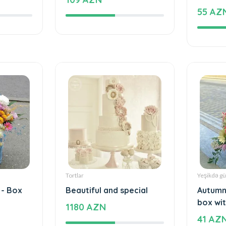
ecial
The cake of love
Special
love - 
109 AZN
55 AZ
Tortlar
Yeşikdə gü
 - Box
Beautiful and special
Autumn
box wit