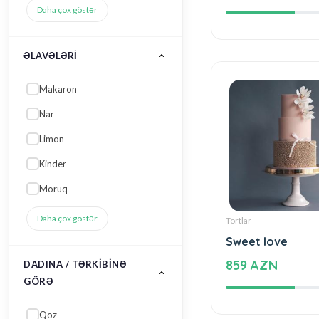
35 AZN
ƏLAVƏLƏRI
Makaron
Nar
Limon
Kinder
Moruq
Daha çox göstər
DADINA / TƏRKIBINƏ
Tortlar
GÖRƏ
Sweet love
Qoz
859 AZN
Təzə meyvə