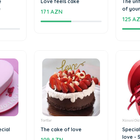
Tortlar
Tortlar
e
Love feels cake
The un
e
of your
171 AZN
125 A
Tortlar
Xüsusi Diz