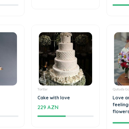
1180 AZN
41 AZ
Tortlar
Qutuda Gü
Cake with love
Love a
feeling
229 AZN
flower