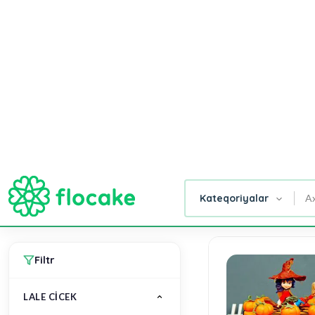
AD GÜNÜ
GÜLLƏR
TORTLAR
SƏBƏB
Ana Səhifə
Lale Cicek
Gül
Tortlar
Xüsusi
Şirniyyat
Qut
Buketləri
Dizaynlar
Buket,
Güll
Səbətləri
Filtr
LALE CICEK
Giftbox