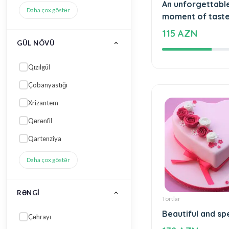
Tortlar
An unforgettabl
GÜL NÖVÜ
moment of tast
115 AZN
Qızılgül
Çobanyastığı
Xrizantem
Qərənfil
Qartenziya
Daha çox göstər
RƏNGI
Çəhrayı
Tortlar
Narıncı qarışıq