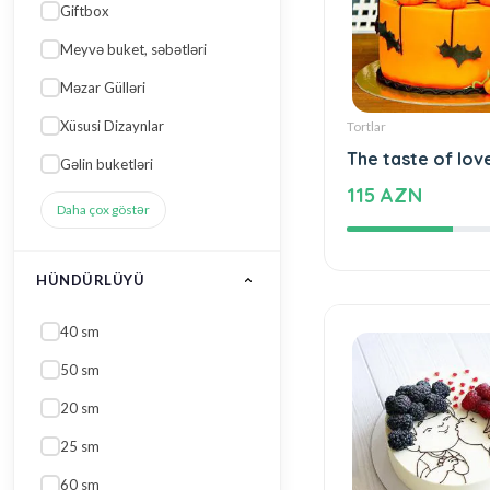
Meyvə buket, səbətləri
Məzar Gülləri
Xüsusi Dizaynlar
Gəlin buketləri
Tortlar
Daha çox göstər
The taste of lov
115 AZN
HÜNDÜRLÜYÜ
40 sm
50 sm
20 sm
25 sm
60 sm