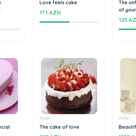
Tortlar
Tortlar
e
Love feels cake
The un
e
of your
171 AZN
125 A
Tortlar
Tortlar