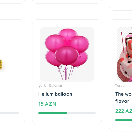
816 A
Şarlar, Balonlar
Tortlar
Helium balloon
The wo
flavor
15 AZN
222 A