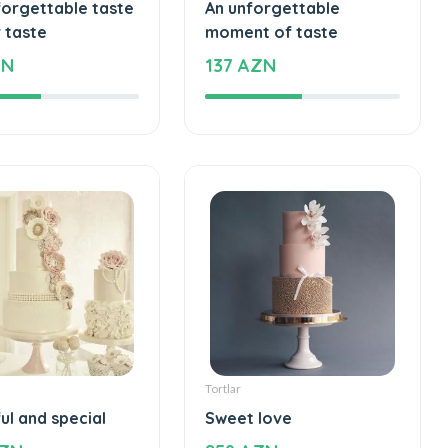
Tortlar
forgettable taste
An unforgettable
 taste
moment of taste
ZN
137 AZN
Tortlar