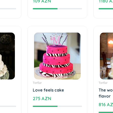
ecial
The cake of love
Beautif
109 AZN
1180 
Tortlar
Tortlar
Love feels cake
The wo
flavor
275 AZN