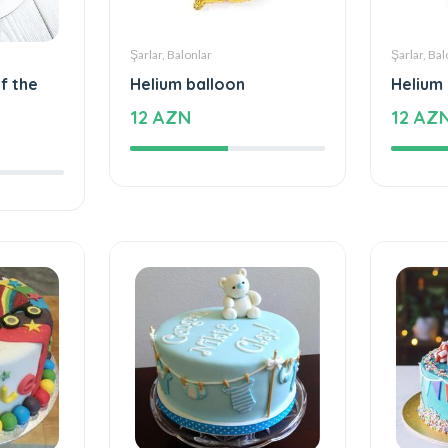
Şarlar, Balonlar
Şarlar, Bal
f the
Helium balloon
Helium
12 AZN
12 AZ