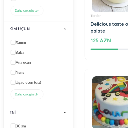
Daha çox göstər
KIM ÜÇÜN
Tortlar
Xanım
Delicious taste o
palate
Baba
125 AZN
Ana üçün
Nənə
Uşaq üçün (qız)
Daha çox göstər
ENI
30 sm
25 sm