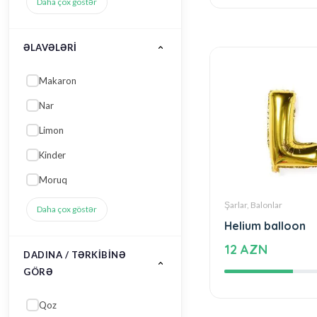
ƏLAVƏLƏRI
Makaron
Nar
Limon
Kinder
Moruq
Daha çox göstər
Şarlar, Balonlar
DADINA / TƏRKIBINƏ
GÖRƏ
Helium balloon
12 AZN
Qoz
Təzə meyvə