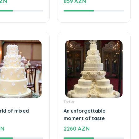
ul and special
Sweet love
AZN
859 AZN
Tortlar
rld of mixed
An unforgettable
moment of taste