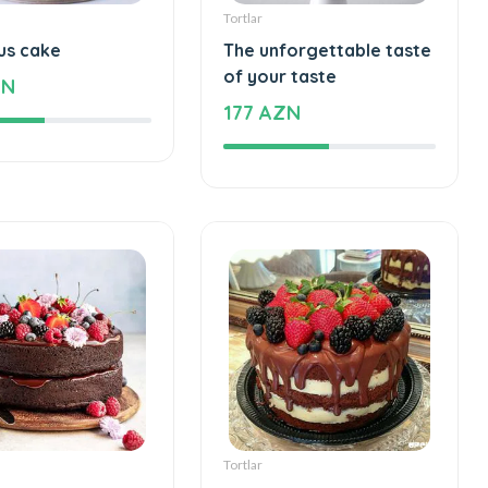
Tortlar
us cake
The unforgettable taste
of your taste
ZN
177 AZN