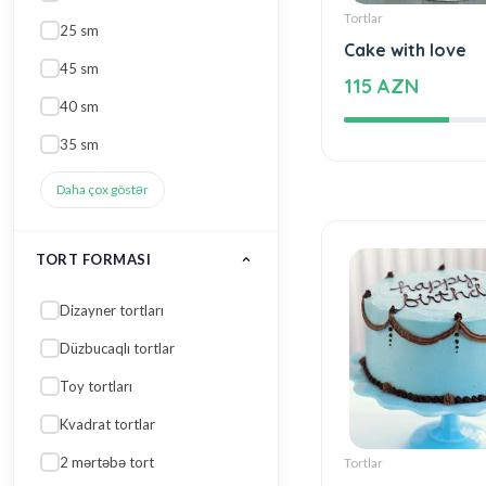
45 sm
Tortlar
40 sm
Cake with love
35 sm
115 AZN
Daha çox göstər
TORT FORMASI
Dizayner tortları
Düzbucaqlı tortlar
Toy tortları
Kvadrat tortlar
2 mərtəbə tort
Daha çox göstər