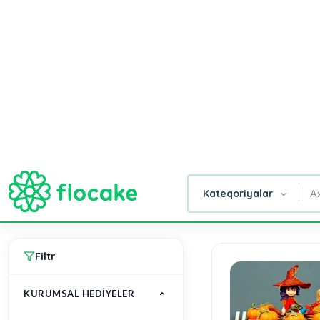
AD GÜNÜ
GÜLLƏR
TORTLAR
SƏBƏB
Ana Səhifə
Kurumsal Hediyeler
Gül
Tortlar
Xüsusi
Şirniyyat
Qut
Buketləri
Dizaynlar
Buket,
Güll
Səbətləri
Filtr
KURUMSAL HEDIYELER
Giftbox