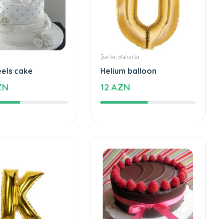
Şarlar, Balonlar
eels cake
Helium balloon
ZN
12 AZN