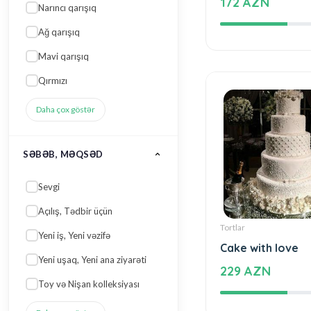
Beautiful and sp
Ağ qarışıq
172 AZN
Mavi qarışıq
Qırmızı
Daha çox göstər
SƏBƏB, MƏQSƏD
Sevgi
Açılış, Tədbir üçün
Yeni iş, Yeni vəzifə
Yeni uşaq, Yeni ana ziyarəti
Tortlar
Toy və Nişan kolleksiyası
Cake with love
Daha çox göstər
229 AZN