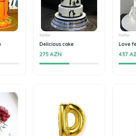
Tortlar
Tortlar
e
Delicious cake
Love f
275 AZN
437 A