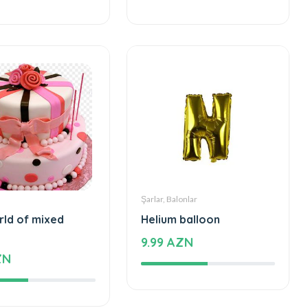
ZN
2260 AZN
Şarlar, Balonlar
rld of mixed
Helium balloon
9.99 AZN
ZN