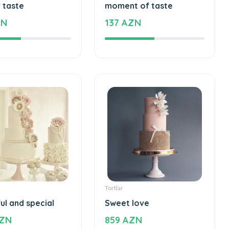
Tortlar
forgettable taste
An unforgettable
 taste
moment of taste
ZN
137 AZN
Tortlar