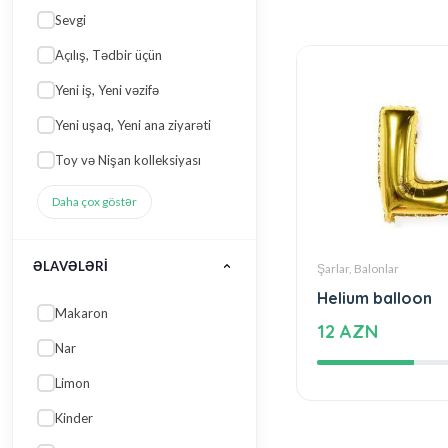
ƏLAVƏLƏRI
Makaron
Nar
Limon
Kinder
Moruq
Daha çox göstər
Şarlar, Balonlar
DADINA / TƏRKIBINƏ
Helium balloon
GÖRƏ
12 AZN
Qoz