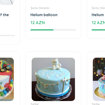
Şarlar, Balonlar
Şarlar, Bal
f the
Helium balloon
Helium
12 AZN
12 AZ