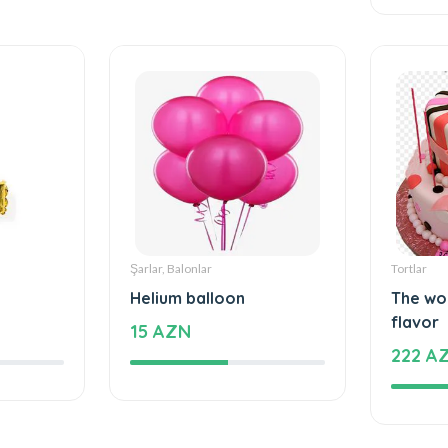
816 A
Şarlar, Balonlar
Tortlar
Helium balloon
The wo
flavor
15 AZN
222 A