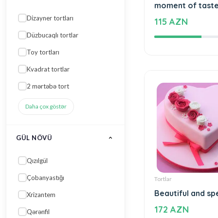
Daha çox göstər
Tortlar
An unforgettabl
moment of tast
GÜL NÖVÜ
115 AZN
Qızılgül
Çobanyastığı
Xrizantem
Qərənfil
Qartenziya
Daha çox göstər
RƏNGI
Çəhrayı
Tortlar