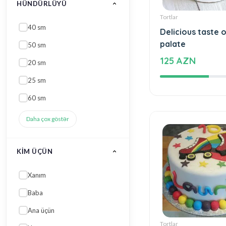
Daha çox göstər
Tortlar
KIM ÜÇÜN
Delicious taste o
Xanım
palate
125 AZN
Baba
Ana üçün
Nənə
Uşaq üçün (qız)
Daha çox göstər
ENI
30 sm