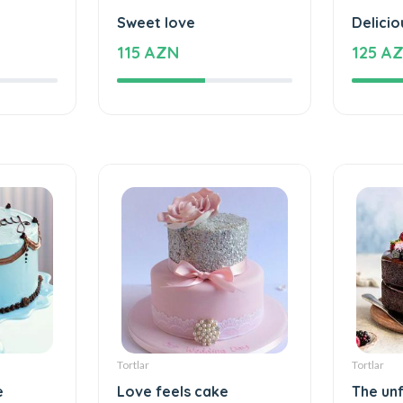
Tortlar
Tortlar
Sweet love
Delicio
115 AZN
125 A