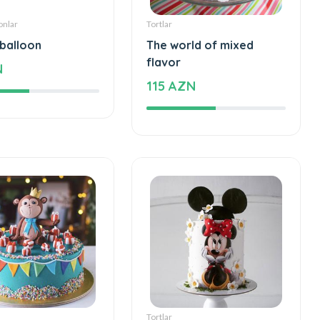
onlar
Tortlar
 balloon
The world of mixed
flavor
N
115 AZN