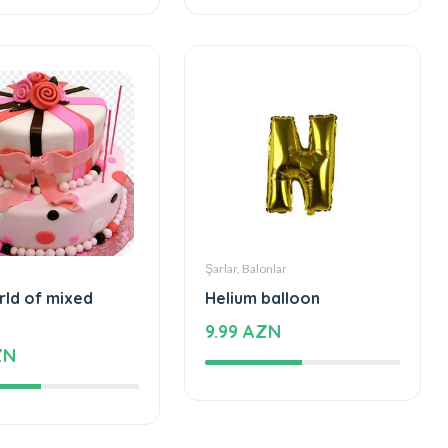
ZN
2260 AZN
Şarlar, Balonlar
rld of mixed
Helium balloon
9.99 AZN
ZN