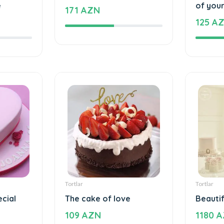
Tortlar
Tortlar
e
Love feels cake
The un
e
of your
171 AZN
125 A
Tortlar
Tortlar