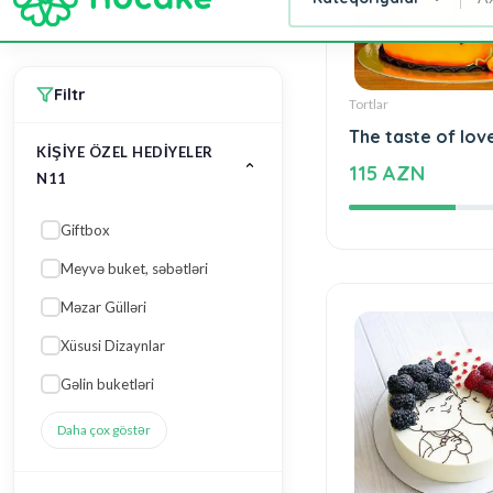
Giftbox
Meyvə buket, səbətləri
Məzar Gülləri
Xüsusi Dizaynlar
Gəlin buketləri
Tortlar
The taste of lov
Daha çox göstər
115 AZN
HÜNDÜRLÜYÜ
40 sm
50 sm
20 sm
25 sm
60 sm