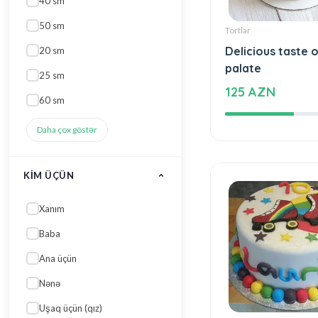
Daha çox göstər
KIM ÜÇÜN
Tortlar
Xanım
Delicious taste o
palate
Baba
125 AZN
Ana üçün
Nənə
Uşaq üçün (qız)
Daha çox göstər
ENI
30 sm
25 sm