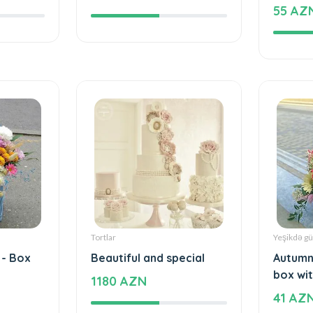
ecial
The cake of love
Special
love - 
109 AZN
55 AZ
Tortlar
Yeşikdə gü
 - Box
Beautiful and special
Autumn
box wit