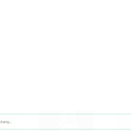
ƏTİRLƏR
MÜCƏVHƏR
TƏDBİR - DEKOR
DA
uda
Səbətdə
Yeşikdə
Meyvə
Yumşaq
Gəl
ər
Güllər
Güllər
Buket,
Oyuncaqlar
Buket
Səbətləri