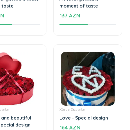
Tortlar
forgettable taste
An unforgettable
 taste
moment of taste
ZN
137 AZN
aynlar
Xüsusi Dizaynlar