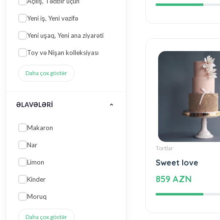
35 AZN
ƏLAVƏLƏRI
Makaron
Nar
Limon
Kinder
Moruq
Daha çox göstər
DADINA / TƏRKIBINƏ
Tortlar
GÖRƏ
Sweet love
Qoz
859 AZN
Təzə meyvə