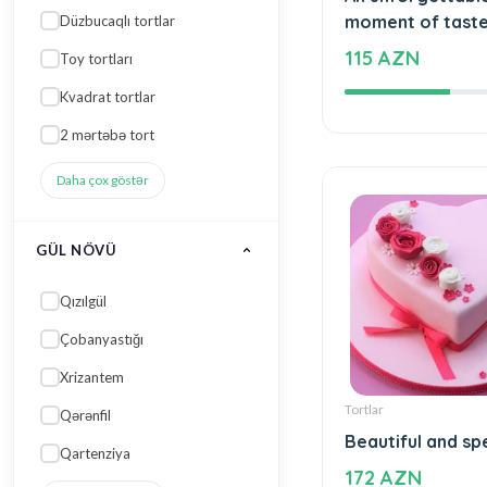
Tortlar
An unforgettabl
GÜL NÖVÜ
moment of tast
115 AZN
Qızılgül
Çobanyastığı
Xrizantem
Qərənfil
Qartenziya
Daha çox göstər
RƏNGI
Çəhrayı
Tortlar
Narıncı qarışıq