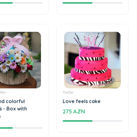
N
83 AZN
llər
Tortlar
nd colorful
Love feels cake
s - Box with
275 AZN
s