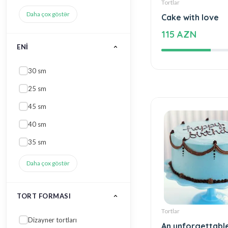
45 sm
Tortlar
40 sm
Cake with love
35 sm
115 AZN
Daha çox göstər
TORT FORMASI
Dizayner tortları
Düzbucaqlı tortlar
Toy tortları
Kvadrat tortlar
2 mərtəbə tort
Daha çox göstər