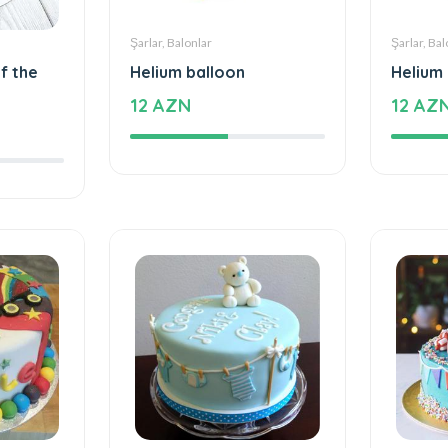
Şarlar, Balonlar
Şarlar, Bal
f the
Helium balloon
Helium
12 AZN
12 AZ