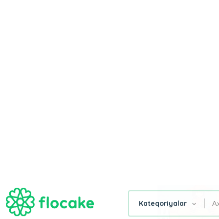
AD GÜNÜ
GÜLLƏR
TORTLAR
SƏBƏB
Ana Səhifə
Kasımpatı Gelin Buketi
Gül
Tortlar
Xüsusi
Şirniyyat
Qut
Buketləri
Dizaynlar
Buket,
Güll
Səbətləri
Filtr
KASIMPATI GELIN BUKETI
Giftbox