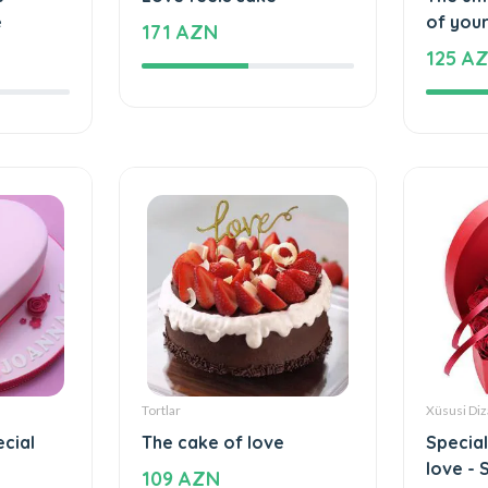
Tortlar
Tortlar
e
Love feels cake
The un
e
of your
171 AZN
125 A
Tortlar
Xüsusi Diz