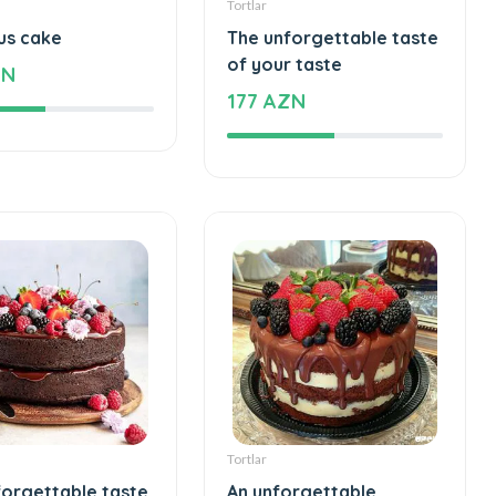
Tortlar
us cake
The unforgettable taste
of your taste
ZN
177 AZN