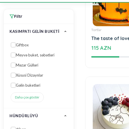
Meyvə buket, səbətləri
Məzar Gülləri
Xüsusi Dizaynlar
Gəlin buketləri
Tortlar
Daha çox göstər
The taste of lov
115 AZN
HÜNDÜRLÜYÜ
40 sm
50 sm
20 sm
25 sm
60 sm