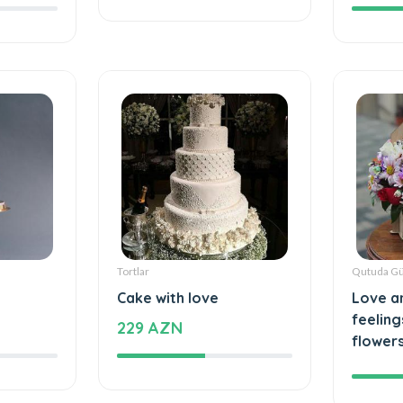
1180 AZN
41 AZ
Tortlar
Qutuda Gü
Cake with love
Love a
feeling
229 AZN
flower