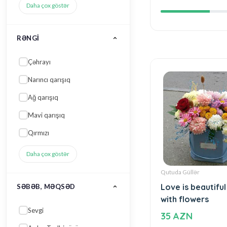
Beautiful and sp
Ağ qarışıq
172 AZN
Mavi qarışıq
Qırmızı
Daha çox göstər
SƏBƏB, MƏQSƏD
Sevgi
Açılış, Tədbir üçün
Yeni iş, Yeni vəzifə
Yeni uşaq, Yeni ana ziyarəti
Toy və Nişan kolleksiyası
Qutuda Güllər
Love is beautiful
Daha çox göstər
with flowers