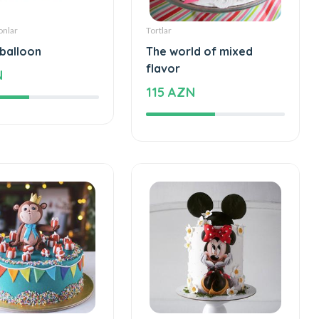
onlar
Tortlar
 balloon
The world of mixed
flavor
N
115 AZN