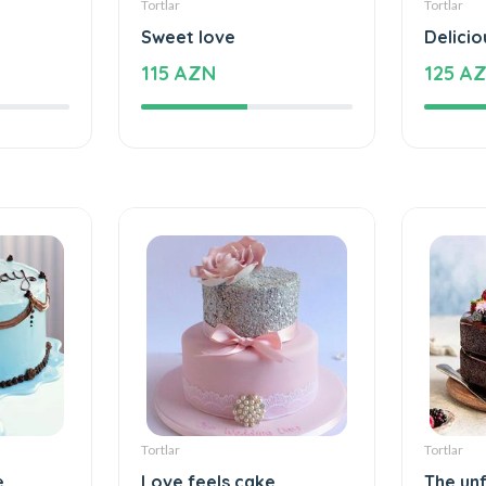
Tortlar
Tortlar
Sweet love
Delicio
115 AZN
125 A