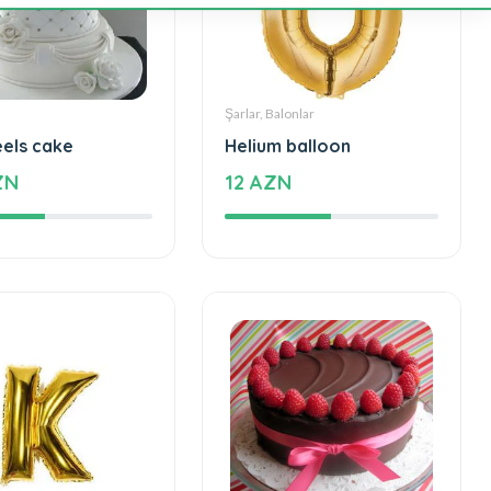
Şarlar, Balonlar
eels cake
Helium balloon
ZN
12 AZN