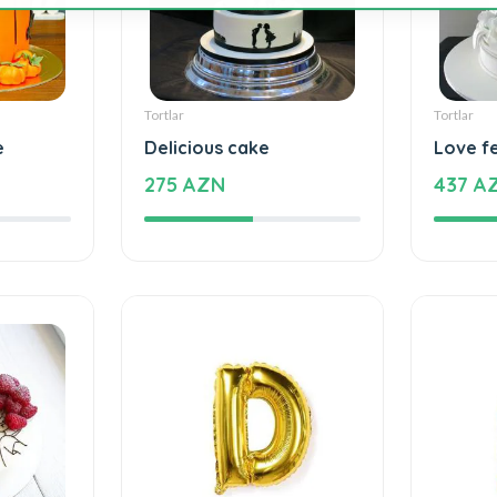
Tortlar
Tortlar
e
Delicious cake
Love f
275 AZN
437 A