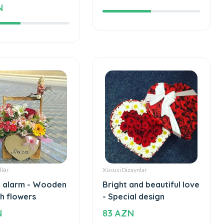
 and beautiful
Love - Special design
Special design
164 AZN
N
llər
Xüsusi Dizaynlar
 alarm - Wooden
Bright and beautiful love
h flowers
- Special design