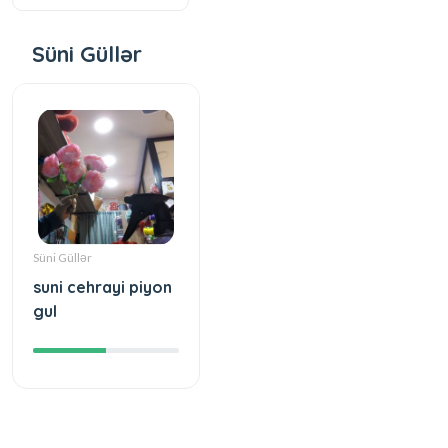
Süni Güllər
Süni Güllər
suni cehrayi piyon
gul