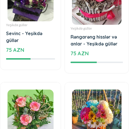
Yeşikdə güllər
Yeşikdə güllər
Sevinc - Yeşikdə
Rəngarəng hisslər və
güllər
anlar - Yeşikdə güllər
75 AZN
75 AZN