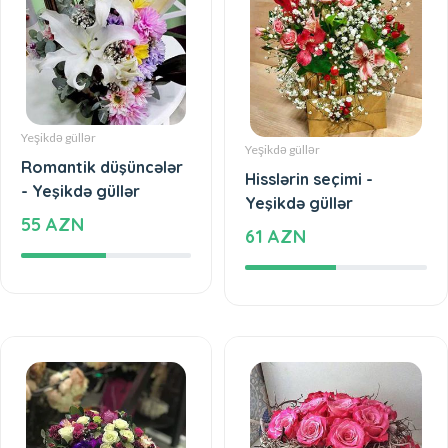
Yeşikdə güllər
Yeşikdə güllər
Romantik düşüncələr
Hisslərin seçimi -
- Yeşikdə güllər
Yeşikdə güllər
55 AZN
61 AZN