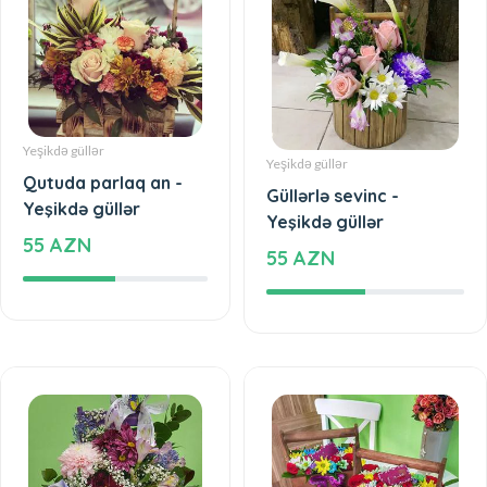
Yeşikdə güllər
Yeşikdə güllər
Qutuda parlaq an -
Güllərlə sevinc -
Yeşikdə güllər
Yeşikdə güllər
55 AZN
55 AZN