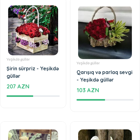
Yeşikdə güllər
Yeşikdə güllər
Şirin sürpriz - Yeşikdə
Qarışıq və parlaq sevgi
güllər
- Yeşikdə güllər
207 AZN
103 AZN