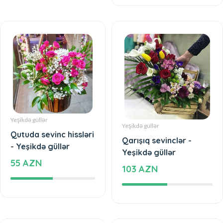
Yeşikdə güllər
Yeşikdə güllər
Qutuda sevinc hissləri
Qarışıq sevinclər -
- Yeşikdə güllər
Yeşikdə güllər
55 AZN
103 AZN