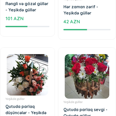
Rəngli və gözəl güllər
Hər zaman zərif -
- Yeşikdə güllər
Yeşikdə güllər
101 AZN
42 AZN
Yeşikdə güllər
Yeşikdə güllər
Qutuda parlaq
Qutuda parlaq sevgi -
düşüncələr - Yeşikdə
Qutuda güllər