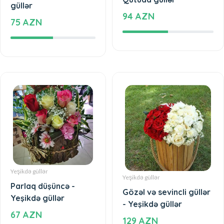
güllər
94 AZN
75 AZN
Yeşikdə güllər
Yeşikdə güllər
Parlaq düşüncə -
Gözəl və sevincli güllər
Yeşikdə güllər
- Yeşikdə güllər
67 AZN
129 AZN