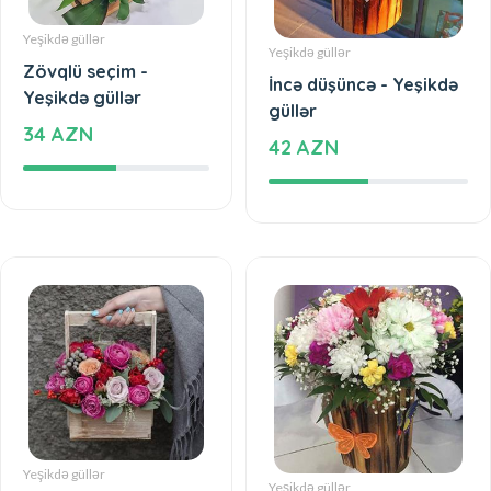
Yeşikdə güllər
Yeşikdə güllər
Zövqlü seçim -
İncə düşüncə - Yeşikdə
Yeşikdə güllər
güllər
34 AZN
42 AZN
Yeşikdə güllər
Yeşikdə güllər