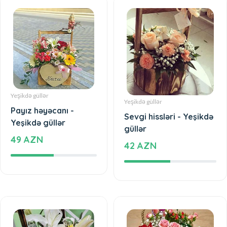
Yeşikdə güllər
Yeşikdə güllər
Payız həyəcanı -
Sevgi hissləri - Yeşikdə
Yeşikdə güllər
güllər
49 AZN
42 AZN