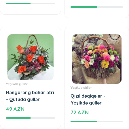
Yeşikdə güllər
Yeşikdə güllər
Rəngarəng bahar ətri
Qızıl dəqiqələr -
- Qutuda güllər
Yeşikdə güllər
49 AZN
72 AZN