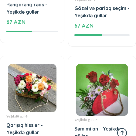
Rəngarəng rəqs -
Gözəl və parlaq seçim -
Yeşikdə güllər
Yeşikdə güllər
67 AZN
67 AZN
Yeşikdə güllər
Yeşikdə güllər
Qarışıq hisslər -
Səmimi an - Yeşikdə
Yeşikdə güllər