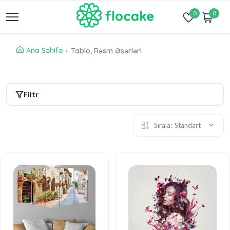
0
0
Ana Səhifə
Tablo, Rəsm Əsərləri
Filtr
Sırala:
Standart