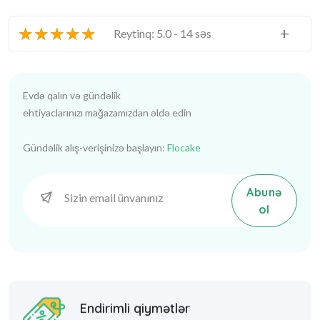
★
★
★
★
★
+
Reytinq: 5.0 - 14 səs
Evdə qalın və gündəlik
ehtiyaclarınızı mağazamızdan əldə edin
Gündəlik alış-verişinizə başlayın:
Flocake
Abunə
ol
Endirimli qiymətlər