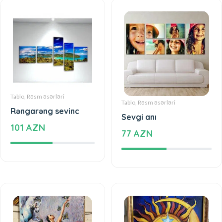
Tablo, Rəsm əsərləri
Tablo, Rəsm əsərləri
Rəngarəng sevinc
Sevgi anı
101 AZN
77 AZN