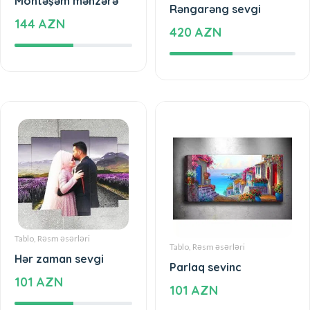
Möhtəşəm mənzərə
Rəngarəng sevgi
144 AZN
420 AZN
Tablo, Rəsm əsərləri
Tablo, Rəsm əsərləri
Hər zaman sevgi
Parlaq sevinc
101 AZN
101 AZN