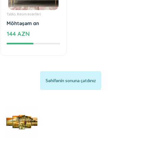
Tablo, Rəsm əsərləri
Möhtəşəm an
144 AZN
Səhifənin sonuna çatdınız