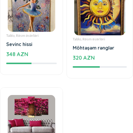
Tablo, Rəsm əsərləri
Tablo, Rəsm əsərləri
Sevinc hissi
Möhtəşəm rənglər
348 AZN
320 AZN