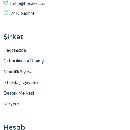
hello@flocake.com
24/7 Xidmət
Şirkət
Haqqımızda
Çatdırılma və Ödəniş
Məxfilik Siyasəti
İstifadəçi Qaydaları
Dəstək Mərkəzi
Karyera
Hesab