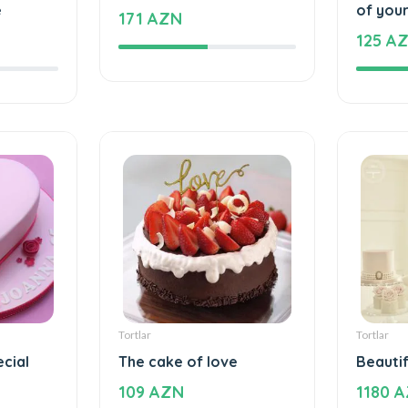
Tortlar
Tortlar
e
Love feels cake
The un
e
of your
171 AZN
125 A
Tortlar
Tortlar