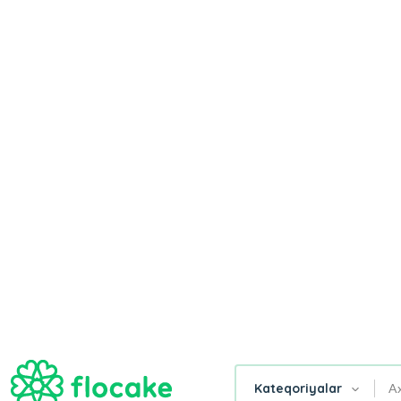
AD GÜNÜ
GÜLLƏR
TORTLAR
SƏBƏB
Ana Səhifə
Geschenke Für Erwachsene Tochter
Gül
Tortlar
Xüsusi
Şirniyyat
Qut
Buketləri
Dizaynlar
Buket,
Güll
Səbətləri
Filtr
GESCHENKE FÜR
ERWACHSENE TOCHTER