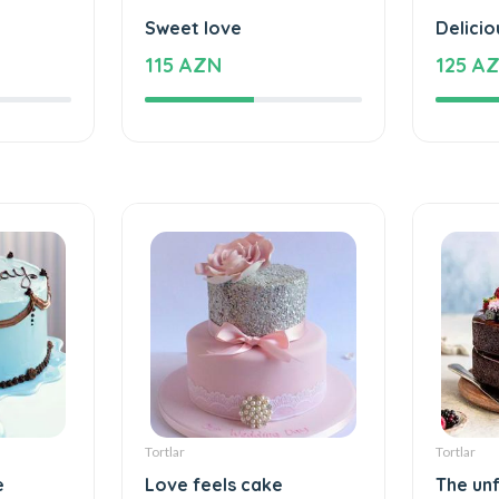
Tortlar
Tortlar
Sweet love
Delicio
115 AZN
125 A