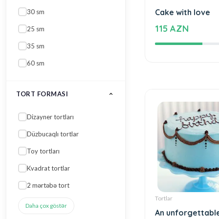
Dizayner tortları
Tortlar
Cake with love
Düzbucaqlı tortlar
115 AZN
Toy tortları
Kvadrat tortlar
2 mərtəbə tort
Daha çox göstər
GÜL NÖVÜ
Qızılgül
Çobanyastığı
Xrizantem
Qərənfil