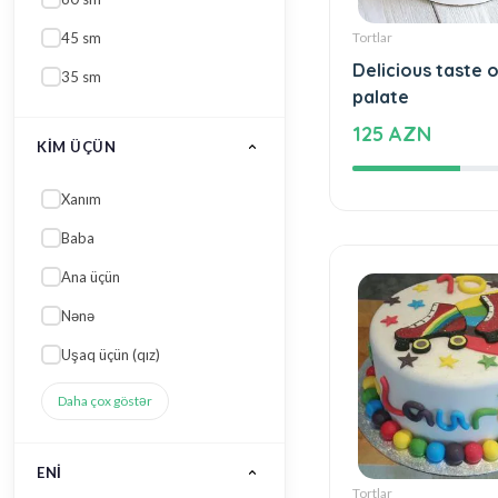
Baba
Ana üçün
Nənə
Tortlar
Delicious taste o
Uşaq üçün (qız)
palate
Daha çox göstər
125 AZN
ENI
30 sm
25 sm
35 sm
60 sm
TORT FORMASI