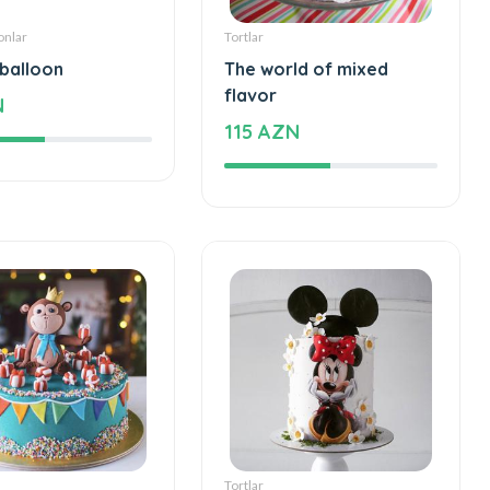
onlar
Tortlar
 balloon
The world of mixed
flavor
N
115 AZN