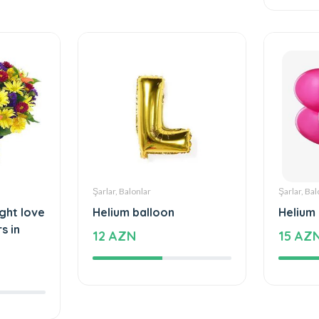
816 A
Şarlar, Balonlar
Şarlar, Bal
ight love
Helium balloon
Helium
s in
12 AZN
15 AZ