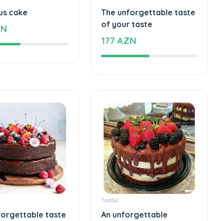
Tortlar
us cake
The unforgettable taste
of your taste
ZN
177 AZN