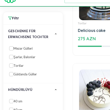
Məzar Gülləri
Şarlar, Balonlar
Tortlar
Güldanda Güllər
Tortlar
HÜNDÜRLÜYÜ
Delicious cake
275 AZN
40 sm
60 sm
45 sm
35 sm
KIM ÜÇÜN
Xanım