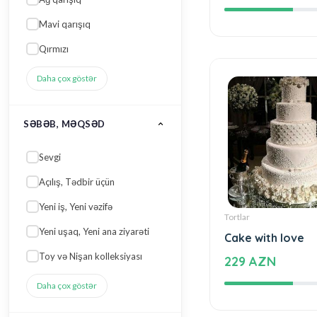
Beautiful and sp
Sevgi
172 AZN
Açılış, Tədbir üçün
Yeni iş, Yeni vəzifə
Yeni uşaq, Yeni ana ziyarəti
Toy və Nişan kolleksiyası
Daha çox göstər
ƏLAVƏLƏRI
Kinder
Moruq
Tortlar
Cake with love
Qaysı
229 AZN
Qoz