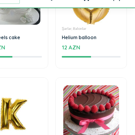
Şarlar, Balonlar
eels cake
Helium balloon
ZN
12 AZN