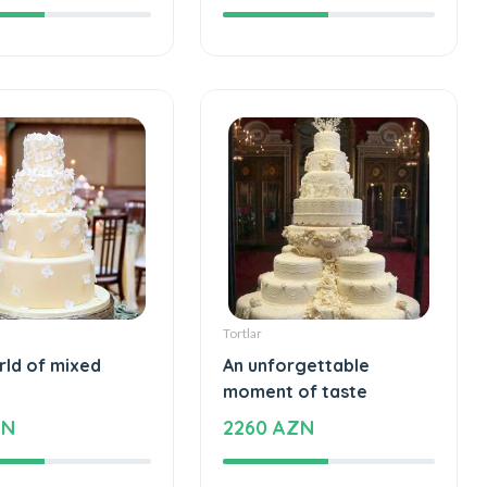
ul and special
Sweet love
AZN
859 AZN
Tortlar
rld of mixed
An unforgettable
moment of taste