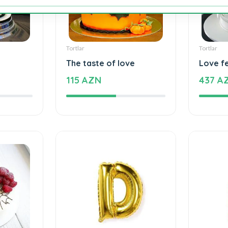
Tortlar
Tortlar
The taste of love
Love f
115 AZN
437 A