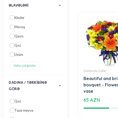
Üzüm
Daha çox göstər
DADINA / TƏRKIBINƏ
GÖRƏ
Qoz
Təzə meyvə
Karamel
Qəhvə
Güldanda Güllər
Çiyələk
Beautiful and br
Daha çox göstər
bouquet - Flower
vase
65 AZN
QIYMƏT