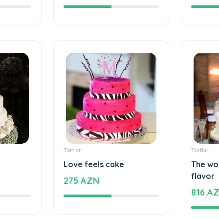
ecial
The cake of love
Beautif
109 AZN
1180 
Tortlar
Tortlar
Love feels cake
The wo
flavor
275 AZN