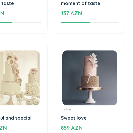
Tortlar
forgettable taste
An unforgettable
 taste
moment of taste
ZN
137 AZN
Tortlar