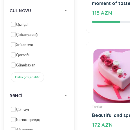
Tortlar
Günəbaxan
An unforgettabl
moment of tast
Daha çox göstər
115 AZN
RƏNGI
Çəhrayı
Narıncı qarışıq
Ağ qarışıq
Mavi qarışıq
Qırmızı
Daha çox göstər
Tortlar
SƏBƏB, MƏQSƏD