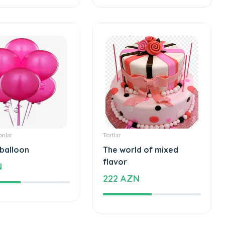
ZN
2260 AZN
onlar
Tortlar
 balloon
The world of mixed
flavor
N
222 AZN