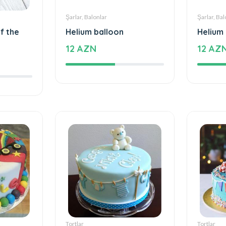
Şarlar, Balonlar
Şarlar, Bal
f the
Helium balloon
Helium
12 AZN
12 AZ