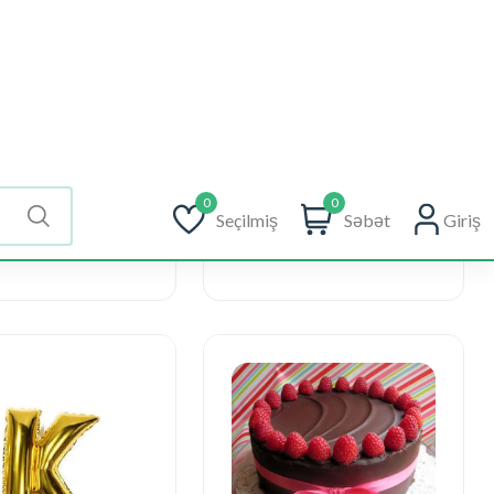
Şarlar, Balonlar
eels cake
Helium balloon
ZN
12 AZN