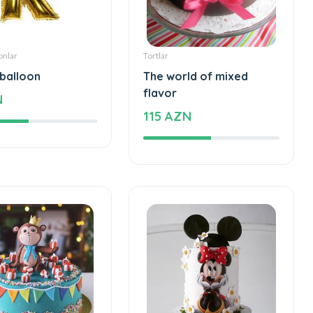
onlar
Tortlar
 balloon
The world of mixed
flavor
N
115 AZN