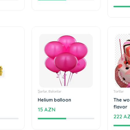
816 A
Şarlar, Balonlar
Tortlar
Helium balloon
The wo
flavor
15 AZN
222 A