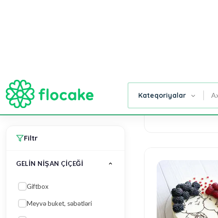
Meyvə buket, səbətləri
Məzar Gülləri
Xüsusi Dizaynlar
Gəlin buketləri
Tortlar
Daha çox göstər
The taste of lov
115 AZN
HÜNDÜRLÜYÜ
40 sm
50 sm
20 sm
25 sm
60 sm