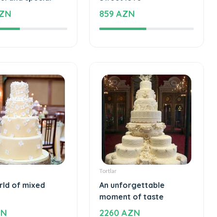
ul and special
Sweet love
AZN
859 AZN
Tortlar
rld of mixed
An unforgettable
moment of taste