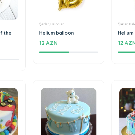
Şarlar, Balonlar
Şarlar, Bal
f the
Helium balloon
Helium
12 AZN
12 AZ