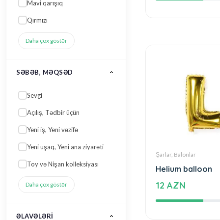
ƏLAVƏLƏRI
Makaron
Nar
Limon
Kinder
Moruq
Daha çox göstər
Şarlar, Balonlar
DADINA / TƏRKIBINƏ
GÖRƏ
Helium balloon
12 AZN
Qoz
Təzə meyvə