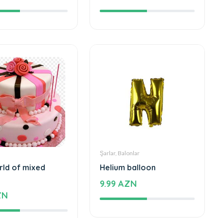
ZN
2260 AZN
Şarlar, Balonlar
rld of mixed
Helium balloon
9.99 AZN
ZN