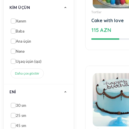
45 sm
Tortlar
40 sm
Cake with love
35 sm
115 AZN
Daha çox göstər
TORT FORMASI
Dizayner tortları
Düzbucaqlı tortlar
Toy tortları
Kvadrat tortlar
2 mərtəbə tort
Daha çox göstər