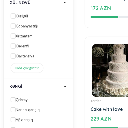
Beautiful and sp
Ağ qarışıq
172 AZN
Mavi qarışıq
Qırmızı
Daha çox göstər
SƏBƏB, MƏQSƏD
Sevgi
Açılış, Tədbir üçün
Yeni iş, Yeni vəzifə
Yeni uşaq, Yeni ana ziyarəti
Tortlar
Toy və Nişan kolleksiyası
Cake with love
Daha çox göstər
229 AZN