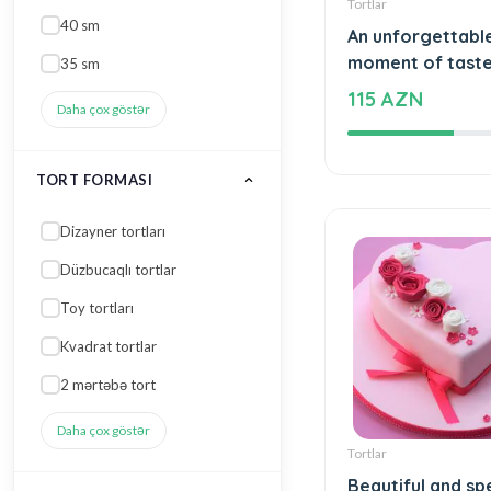
Tortlar
An unforgettabl
GÜL NÖVÜ
moment of tast
115 AZN
Qızılgül
Çobanyastığı
Xrizantem
Qərənfil
Qartenziya
Daha çox göstər
RƏNGI
Çəhrayı
Tortlar
Narıncı qarışıq