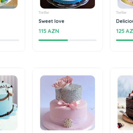
Tortlar
Tortlar
Sweet love
Delicio
115 AZN
125 A