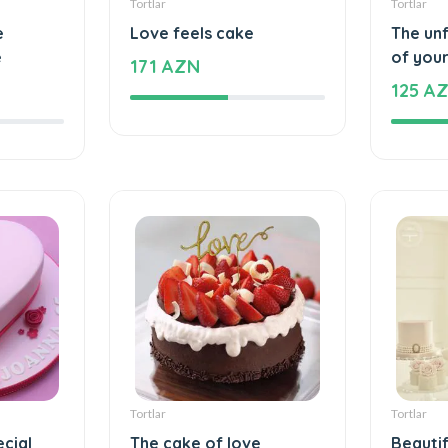
Tortlar
Tortlar
e
Love feels cake
The un
e
of your
171 AZN
125 A
Tortlar
Tortlar