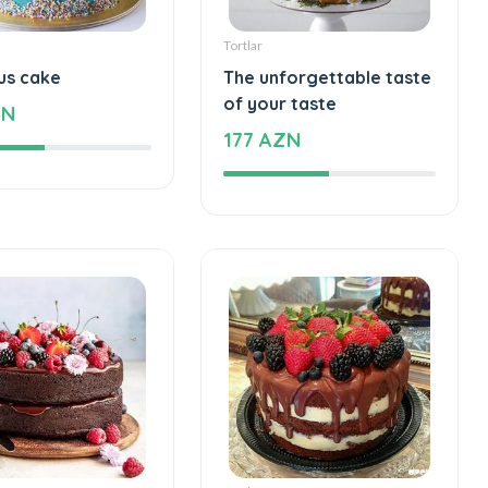
Tortlar
us cake
The unforgettable taste
of your taste
ZN
177 AZN