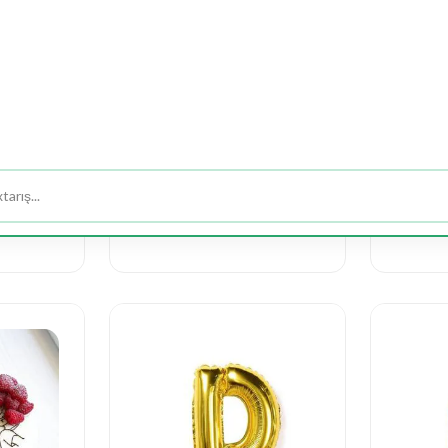
Tortlar
Tortlar
e
Delicious cake
Love f
275 AZN
437 A