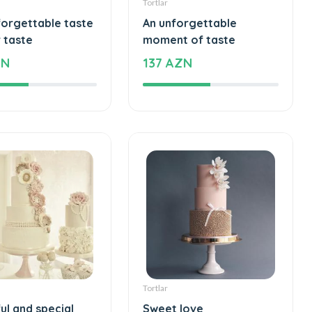
Tortlar
forgettable taste
An unforgettable
 taste
moment of taste
ZN
137 AZN
Tortlar