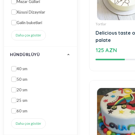
Daha çox göstər
KIM ÜÇÜN
Tortlar
Xanım
Delicious taste o
palate
Baba
125 AZN
Ana üçün
Nənə
Uşaq üçün (qız)
Daha çox göstər
ENI
30 sm
25 sm