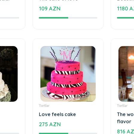
ecial
The cake of love
Beautif
109 AZN
1180 
Tortlar
Tortlar
Love feels cake
The wo
flavor
275 AZN