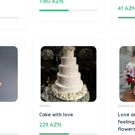
1180 AZN
41 AZ
Tortlar
Qutuda Gü
Cake with love
Love a
feeling
229 AZN
flower