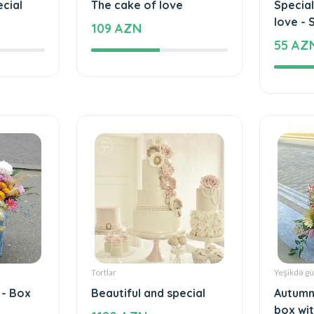
ecial
The cake of love
Special
love - 
109 AZN
55 AZ
Tortlar
Yeşikdə gü
 - Box
Beautiful and special
Autumn
box wit