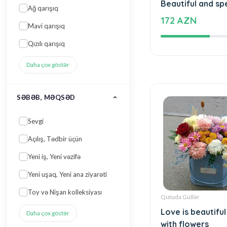
Beautiful and sp
Ağ qarışıq
172 AZN
Mavi qarışıq
Qızılı qarışıq
Daha çox göstər
SƏBƏB, MƏQSƏD
Sevgi
Açılış, Tədbir üçün
Yeni iş, Yeni vəzifə
Yeni uşaq, Yeni ana ziyarəti
Toy və Nişan kolleksiyası
Qutuda Güllər
Love is beautiful
Daha çox göstər
with flowers