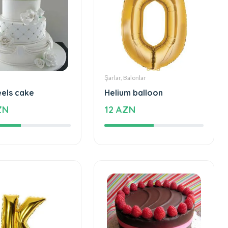
Şarlar, Balonlar
eels cake
Helium balloon
ZN
12 AZN