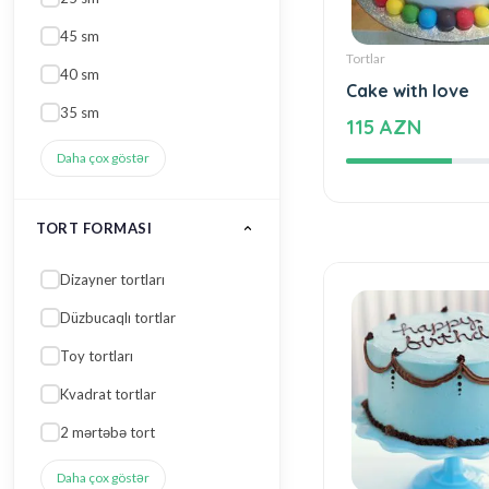
45 sm
Tortlar
40 sm
Cake with love
35 sm
115 AZN
Daha çox göstər
TORT FORMASI
Dizayner tortları
Düzbucaqlı tortlar
Toy tortları
Kvadrat tortlar
2 mərtəbə tort
Daha çox göstər