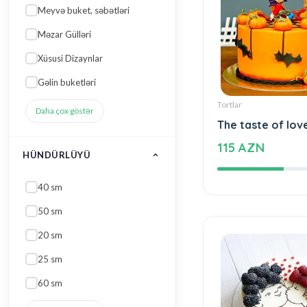
Meyvə buket, səbətləri
Məzar Gülləri
Xüsusi Dizaynlar
Gəlin buketləri
Tortlar
Daha çox göstər
The taste of lov
115 AZN
HÜNDÜRLÜYÜ
40 sm
50 sm
20 sm
25 sm
60 sm