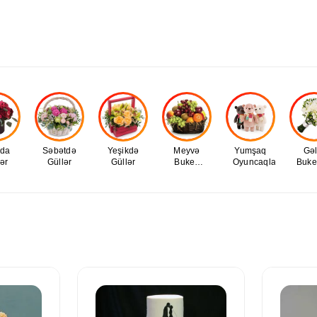
uda
Səbətdə
Yeşikdə
Meyvə
Yumşaq
Gəl
ər
Güllər
Güllər
Buket,
Oyuncaqlar
Buket
Səbətləri