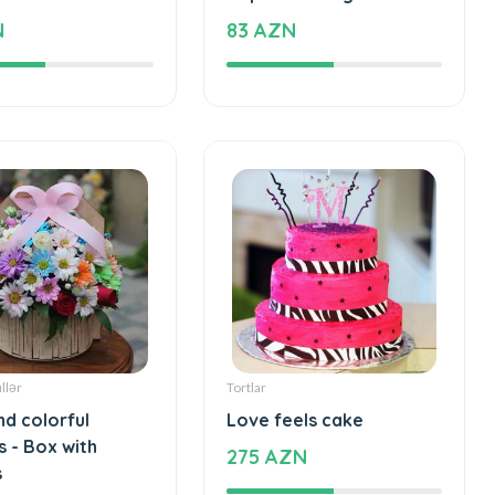
N
83 AZN
llər
Tortlar
nd colorful
Love feels cake
s - Box with
275 AZN
s