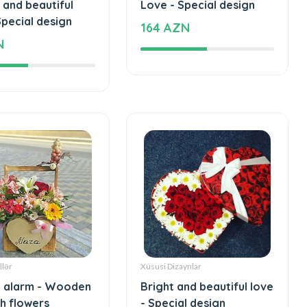
 and beautiful
Love - Special design
Special design
164 AZN
N
llər
Xüsusi Dizaynlar
 alarm - Wooden
Bright and beautiful love
h flowers
- Special design