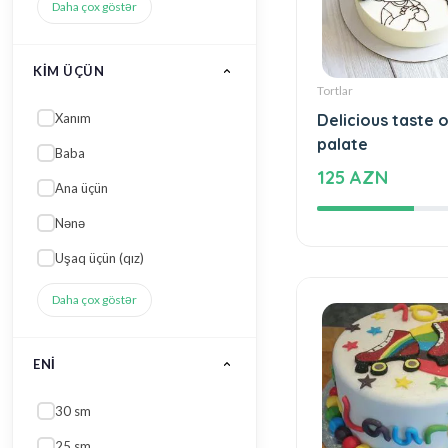
Daha çox göstər
KIM ÜÇÜN
Tortlar
Xanım
Delicious taste o
palate
Baba
125 AZN
Ana üçün
Nənə
Uşaq üçün (qız)
Daha çox göstər
ENI
30 sm
25 sm