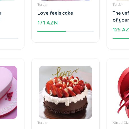
Tortlar
Tortlar
e
Love feels cake
The un
e
of your
171 AZN
125 A
Tortlar
Xüsusi Diz