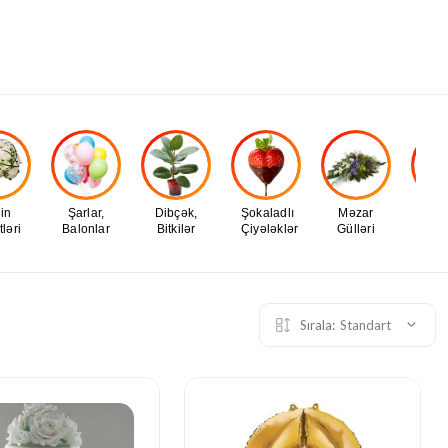
in
Şarlar,
Dibçək,
Şokaladlı
Məzar
Yo
ləri
Balonlar
Bitkilər
Çiyələklər
Gülləri
Sırala:
Standart