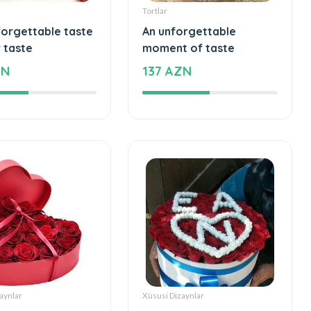
Tortlar
forgettable taste
An unforgettable
 taste
moment of taste
ZN
137 AZN
aynlar
Xüsusi Dizaynlar