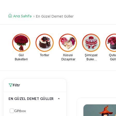
Ana Səhifə
En Güzel Demet Güller
Gül
Tortlar
Xüsusi
Şirniyyat
Qut
Buketləri
Dizaynlar
Buket,
Güll
Səbətləri
Filtr
EN GÜZEL DEMET GÜLLER
Giftbox