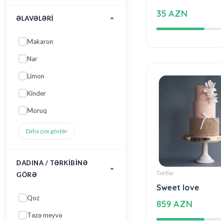
35 AZN
ƏLAVƏLƏRI
Makaron
Nar
Limon
Kinder
Moruq
Daha çox göstər
DADINA / TƏRKIBINƏ
Tortlar
GÖRƏ
Sweet love
Qoz
859 AZN
Təzə meyvə