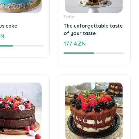
Tortlar
us cake
The unforgettable taste
of your taste
ZN
177 AZN