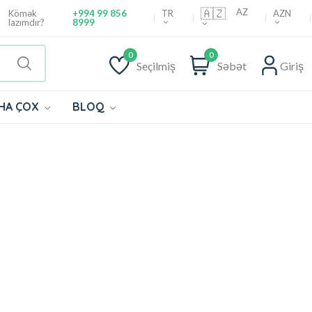
🇦🇿
AZ
TR
AZN
Kömək
+994 99 856
lazımdır?
8999
0
0
Seçilmiş
Səbət
Giriş
HA ÇOX
BLOQ