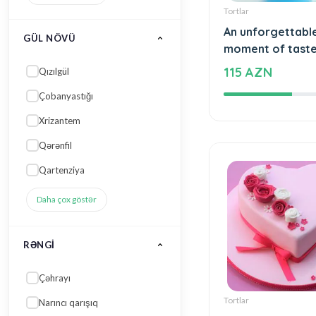
Tortlar
An unforgettabl
GÜL NÖVÜ
moment of tast
115 AZN
Qızılgül
Çobanyastığı
Xrizantem
Qərənfil
Qartenziya
Daha çox göstər
RƏNGI
Çəhrayı
Tortlar
Narıncı qarışıq