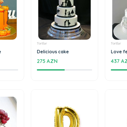
Tortlar
Tortlar
e
Delicious cake
Love f
275 AZN
437 A