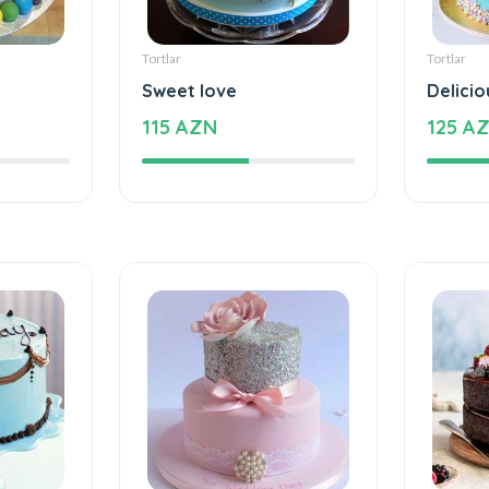
Tortlar
Tortlar
Sweet love
Delicio
115 AZN
125 A