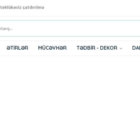
 təhlükəsiz çatdırılma
ƏTİRLƏR
MÜCƏVHƏR
TƏDBİR - DEKOR
DA