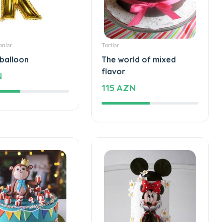
onlar
Tortlar
 balloon
The world of mixed
flavor
N
115 AZN