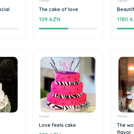
ecial
The cake of love
Beautif
109 AZN
1180 
Tortlar
Tortlar
Love feels cake
The wo
flavor
275 AZN