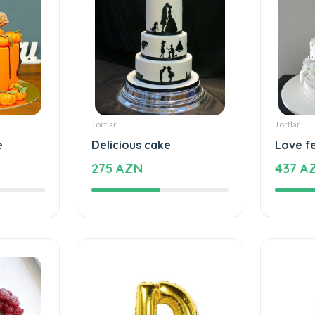
Tortlar
Tortlar
e
Delicious cake
Love f
275 AZN
437 A