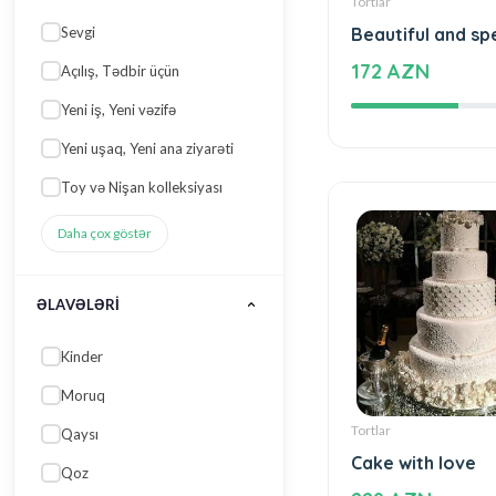
Sevgi
Beautiful and sp
172 AZN
Açılış, Tədbir üçün
Yeni iş, Yeni vəzifə
Yeni uşaq, Yeni ana ziyarəti
Toy və Nişan kolleksiyası
Daha çox göstər
ƏLAVƏLƏRI
Kinder
Moruq
Tortlar
Qaysı
Cake with love
Qoz
229 AZN
Üzüm