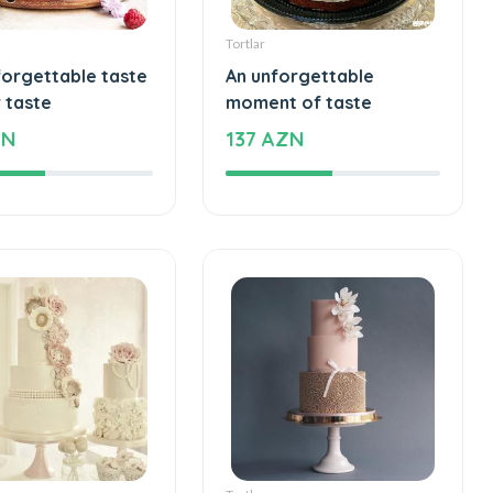
Tortlar
forgettable taste
An unforgettable
 taste
moment of taste
ZN
137 AZN
Tortlar