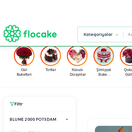
AD GÜNÜ
GÜLLƏR
TORTLAR
SƏBƏB
Ana Səhifə
Blume 2000 Potsdam
Gül
Tortlar
Xüsusi
Şirniyyat
Qut
Buketləri
Dizaynlar
Buket,
Güll
Səbətləri
Filtr
BLUME 2000 POTSDAM
Məzar Gülləri