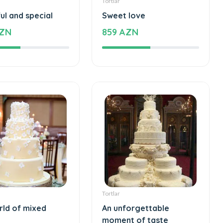
ul and special
Sweet love
AZN
859 AZN
Tortlar
rld of mixed
An unforgettable
moment of taste