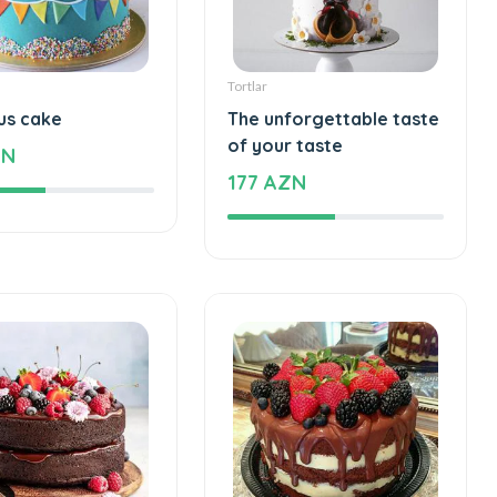
Tortlar
us cake
The unforgettable taste
of your taste
ZN
177 AZN