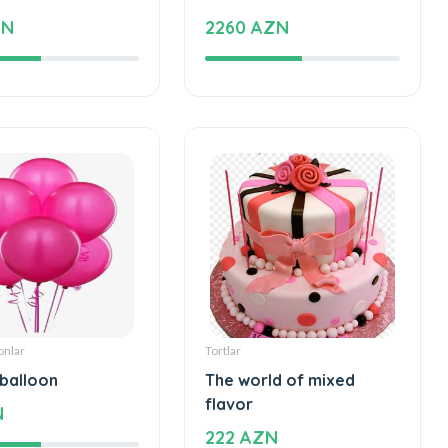
ZN
2260 AZN
onlar
Tortlar
 balloon
The world of mixed
flavor
N
222 AZN