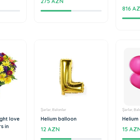
816 A
Şarlar, Balonlar
Şarlar, Bal
ight love
Helium balloon
Helium
s in
12 AZN
15 AZ