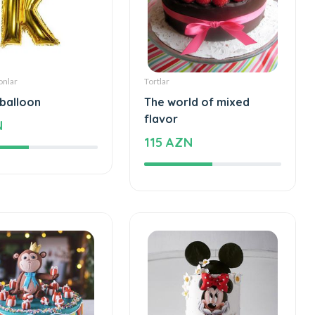
onlar
Tortlar
 balloon
The world of mixed
flavor
N
115 AZN