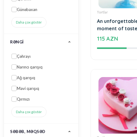
Günəbaxan
Tortlar
An unforgettabl
Daha çox göstər
moment of tast
115 AZN
RƏNGI
Çəhrayı
Narıncı qarışıq
Ağ qarışıq
Mavi qarışıq
Qırmızı
Daha çox göstər
SƏBƏB, MƏQSƏD
Tortlar