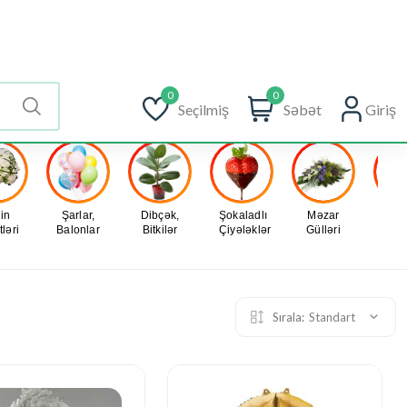
HA ÇOX
BLOQ
in
Şarlar,
Dibçək,
Şokaladlı
Məzar
Yo
ləri
Balonlar
Bitkilər
Çiyələklər
Gülləri
Sırala:
Standart