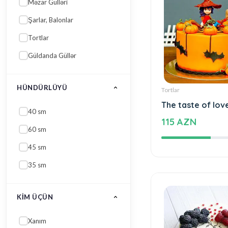
Şarlar, Balonlar
Tortlar
Güldanda Güllər
HÜNDÜRLÜYÜ
Tortlar
The taste of lov
40 sm
115 AZN
60 sm
45 sm
35 sm
KIM ÜÇÜN
Xanım
Baba