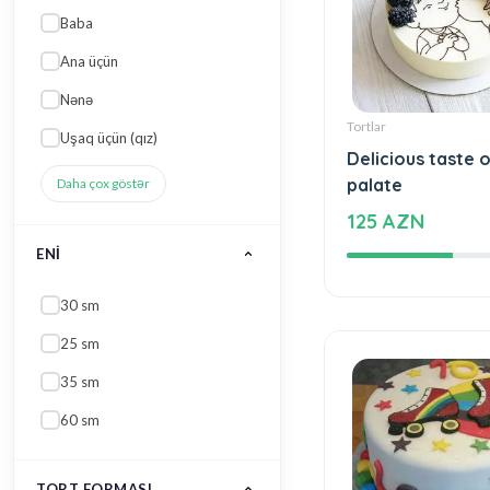
Ana üçün
Nənə
Tortlar
Uşaq üçün (qız)
Delicious taste o
palate
Daha çox göstər
125 AZN
ENI
30 sm
25 sm
35 sm
60 sm
TORT FORMASI