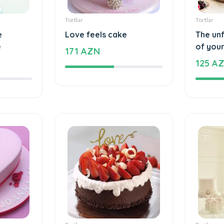
Tortlar
Tortlar
e
Love feels cake
The un
e
of your
171 AZN
125 A
Tortlar
Tortlar