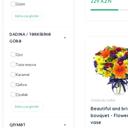
Daha çox göstər
DADINA / TƏRKIBINƏ
GÖRƏ
Qoz
Təzə meyvə
Karamel
Qəhvə
Çiyələk
Güldanda Güllər
Daha çox göstər
Beautiful and br
bouquet - Flower
vase
QIYMƏT
65 AZN