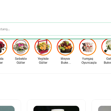
ƏTİRLƏR
MÜCƏVHƏR
TƏDBİR - DEKOR
DA
uda
Səbətdə
Yeşikdə
Meyvə
Yumşaq
Gəl
ər
Güllər
Güllər
Buket,
Oyuncaqlar
Buket
Səbətləri