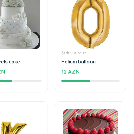
Şarlar, Balonlar
eels cake
Helium balloon
ZN
12 AZN