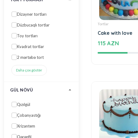
Dizayner tortları
Tortlar
Düzbucaqlı tortlar
Cake with love
Toy tortları
115 AZN
Kvadrat tortlar
2 mərtəbə tort
Daha çox göstər
GÜL NÖVÜ
Qızılgül
Çobanyastığı
Xrizantem
Qərənfil