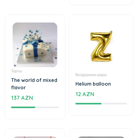
Розы В Коробочке
Букет С Каллами
Декоративные Цветы
Детский Букет На День Рождения
Цветы Комендантский Проспект
Цветущие Кустарники Для Урала
Многолетние Декоративные Травы
Букеты Заказать
Магазин Роз
Цветочный Магазин Фантазия
Оригинальный Подарок Шефу
Букет На Юбилей
Подарки Мужчинам На Новый Год
Цены На Розы
Другие поиски по всему миру
Çicek Çeşitleri
Çiçek Sepeti Indirim Kodu
Wieviel Kostet Eine Rose