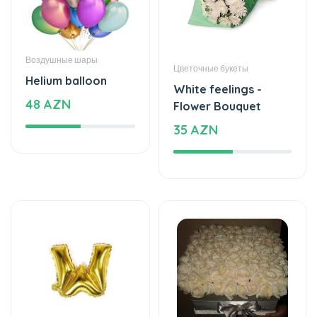
Торты
Воздушные шары
The world of mixed
Helium balloon
flavor
12 AZN
137 AZN