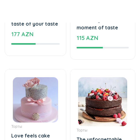
Воздушные шары
Цветочные букеты
Helium balloon
White feelings -
48 AZN
Flower Bouquet
35 AZN
Воздушные шары
Цветы в коробках