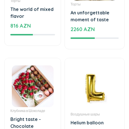
Торты
Цветочные букеты
Sweet love
Simple and beautiful
125 AZN
- Flower Bouquet
59 AZN