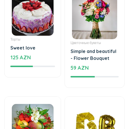
Торты
Торты
The cake of love
Delicious taste of
115 AZN
the palate
2199 AZN