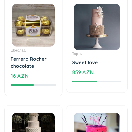
Специальный дизайн
Кладбище цветы
Special meaning -
Wreath
Special design
440 AZN
77 AZN