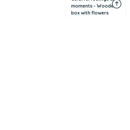
Возврат
На выбранные товары
Безопасная доставка
Защита качества
Nizami 182a, Baku
+994 99 856 8999