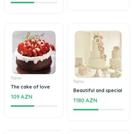
77 AZN
Strawberries
95 AZN
Торты
Торты
The taste of love
The cake of love
125 AZN
859 AZN