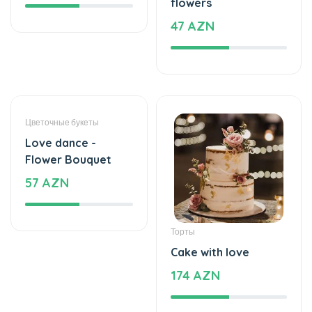
Дизайн сухофруктов
Delicious dried
fruits
68 AZN
цена на пионы
ПОХОЖИЕ ЗАПРОСЫ
Самый популярный: Russia
Букет Из Фруктов В Корзине