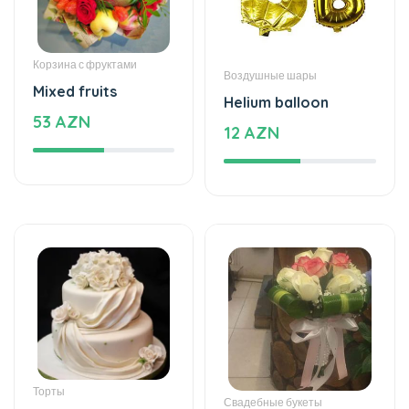
Торты
Торты
The taste of love
Cake with love
125 AZN
109 AZN