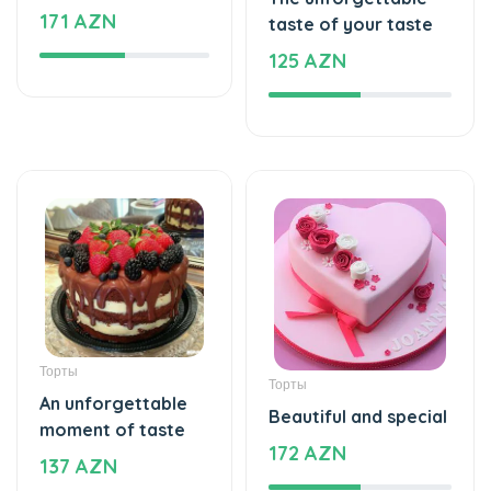
Helium balloon
Beautiful moments
12 AZN
with simple flowers -
Box with flowers
168 AZN
Клубника в Шоколаде
Растения
Mixed flavor -
White love
Chocolate