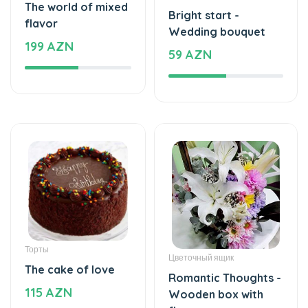
Торты
Воздушные шары
The world of mixed
Helium balloon
flavor
12 AZN
137 AZN