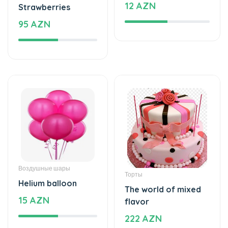
Корзина с фруктами
Воздушные шары
Mixed fruits
Helium balloon
53 AZN
12 AZN
Торты
Свадебные букеты
The world of mixed
Bright start -
flavor