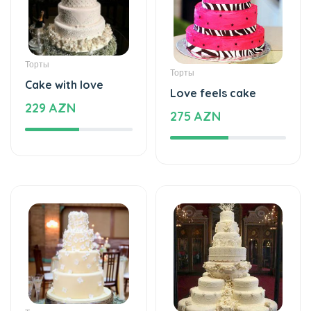
Торты
Специальный дизайн
Sweet love
The whisper of love -
177 AZN
Special design
89 AZN