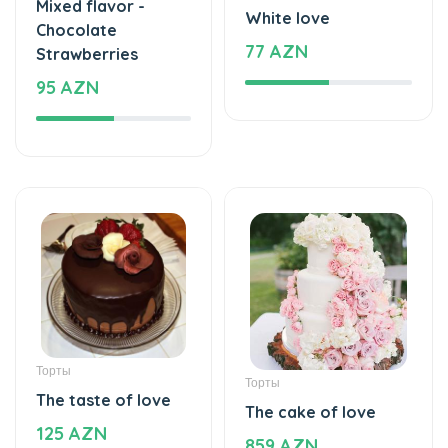
Торты
Торты
The unforgettable
An unforgettable
taste of your taste
moment of taste
115 AZN
295 AZN
Воздушные шары