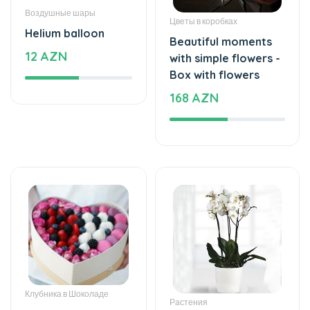
Торты
Цветочные букеты
An unforgettable
Bright story - Flower
moment of taste
Bouquet
860 AZN
32 AZN