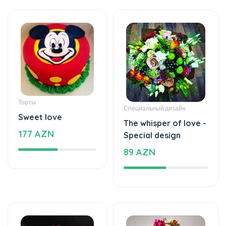
55 AZN
box with flowers
65 AZN
Торты
Торты
The taste of love
Sweet love
335 AZN
177 AZN