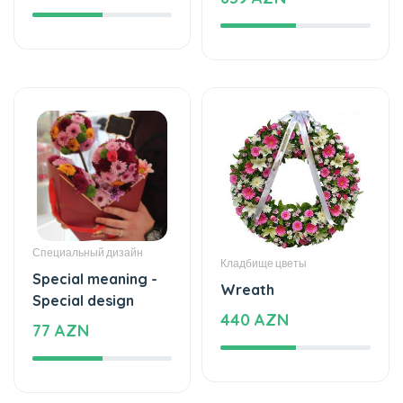
Торты
Helium balloon
The world of mixed
12 AZN
flavor
115 AZN
Цветочный ящик
Цветочный ящик
Joy - Wooden box
Colorful feelings and
with flowers
moments - Wooden