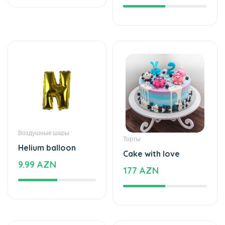
Wedding bouquet
199 AZN
59 AZN
Торты
Цветочный ящик
The cake of love
Romantic Thoughts -
115 AZN
Wooden box with
flowers
47 AZN