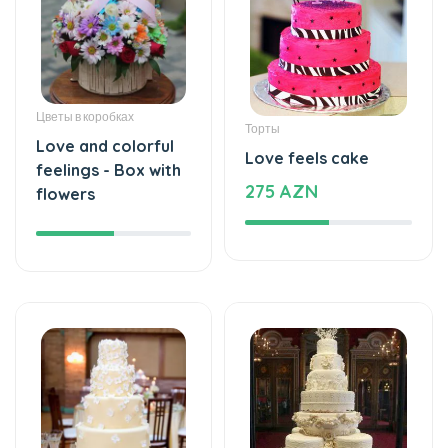
Цветы в коробках
Торты
Love and colorful
Love feels cake
feelings - Box with
275 AZN
flowers
Торты
Торты