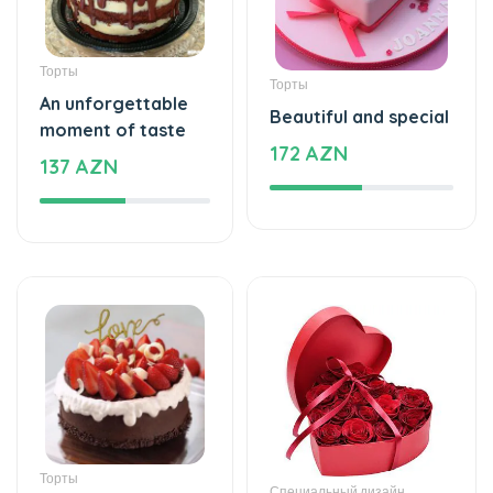
Торты
Торты
An unforgettable
Beautiful and special
moment of taste
172 AZN
137 AZN
Торты
Специальный дизайн
The cake of love
Special and beautiful
109 AZN
love - Special design