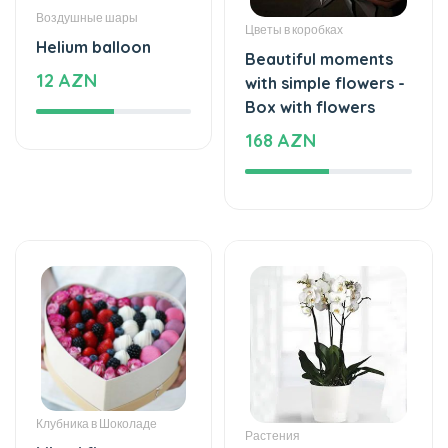
Цветы в коробках
Helium balloon
Beautiful moments
12 AZN
with simple flowers -
Box with flowers
168 AZN
Клубника в Шоколаде
Растения
Mixed flavor -
White love