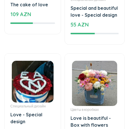
55 AZN
Специальный дизайн
Цветы в коробках
Love - Special
Love is beautiful -
design
Box with flowers
164 AZN
35 AZN