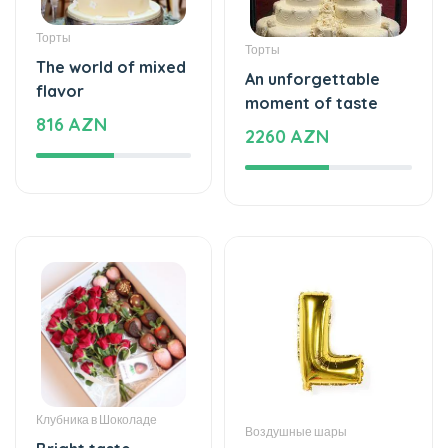
The world of mixed
An unforgettable
flavor
moment of taste
816 AZN
2260 AZN
Клубника в Шоколаде
Воздушные шары
Bright taste -
Helium balloon
Chocolate
12 AZN
Strawberries