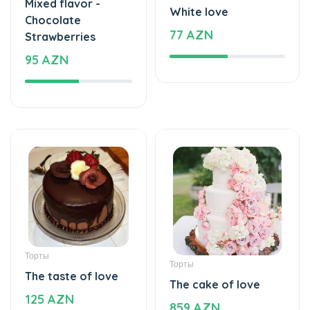
Chocolate
77 AZN
Strawberries
95 AZN
Торты
Торты
The taste of love
The cake of love
125 AZN
859 AZN