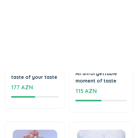
Торты
Торты
The unforgettable
An unforgettable
taste of your taste
moment of taste
177 AZN
115 AZN