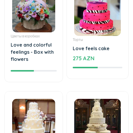
Цветы в коробках
Торты
Love and colorful
Love feels cake
feelings - Box with
275 AZN
flowers
Торты