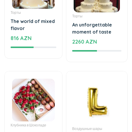
Торты
The world of mixed
An unforgettable
flavor
moment of taste
816 AZN
2260 AZN
Клубника в Шоколаде
Воздушные шары
Bright taste -
Helium balloon
Chocolate