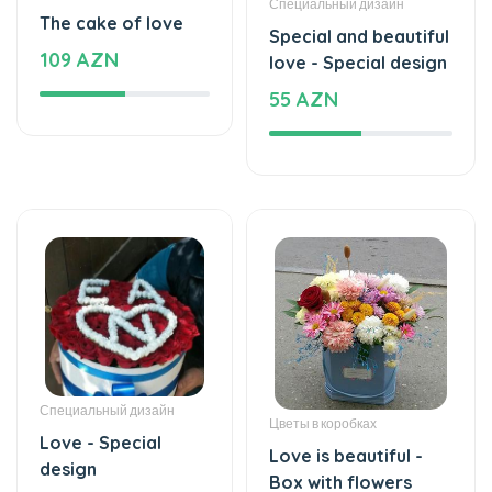
109 AZN
love - Special design
55 AZN
Специальный дизайн
Цветы в коробках
Love - Special
Love is beautiful -
design
Box with flowers
164 AZN
35 AZN