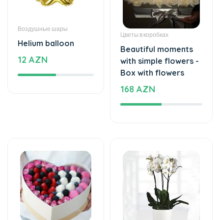
Воздушные шары
Цветы в коробках
Helium balloon
Beautiful moments
12 AZN
with simple flowers -
Box with flowers
168 AZN
Клубника в Шоколаде
Растения