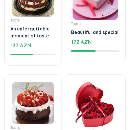
Торты
Торты
An unforgettable
Beautiful and special
moment of taste
172 AZN
137 AZN
Торты
Специальный дизайн
The cake of love
Special and beautiful