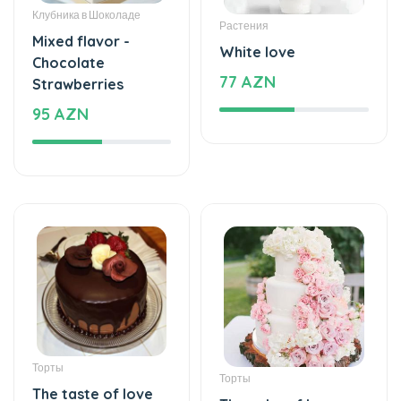
Mixed flavor -
White love
Chocolate
77 AZN
Strawberries
95 AZN
Торты
Торты
The taste of love
The cake of love
125 AZN
859 AZN