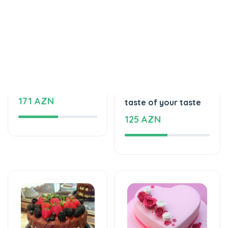
Торты
Торты
Love feels cake
The unforgettable
171 AZN
taste of your taste
125 AZN