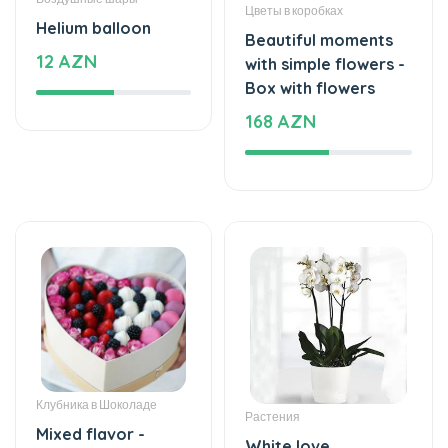
Цветы в коробках
Helium balloon
Beautiful moments
12 AZN
with simple flowers -
Box with flowers
168 AZN
Клубника в Шоколаде
Растения
Mixed flavor -
White love