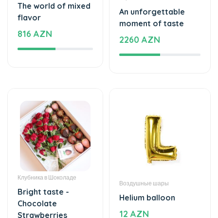
The world of mixed
An unforgettable
flavor
moment of taste
816 AZN
2260 AZN
Клубника в Шоколаде
Воздушные шары
Bright taste -
Helium balloon
Chocolate
12 AZN
Strawberries