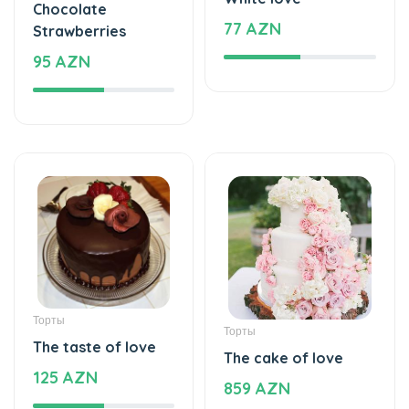
Chocolate
77 AZN
Strawberries
95 AZN
Торты
Торты
The taste of love
The cake of love
125 AZN
859 AZN