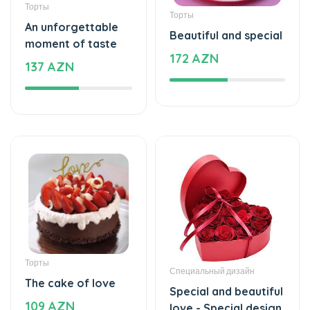
Торты
Торты
An unforgettable
Beautiful and special
moment of taste
172 AZN
137 AZN
Торты
Специальный дизайн
The cake of love
Special and beautiful
109 AZN
love - Special design