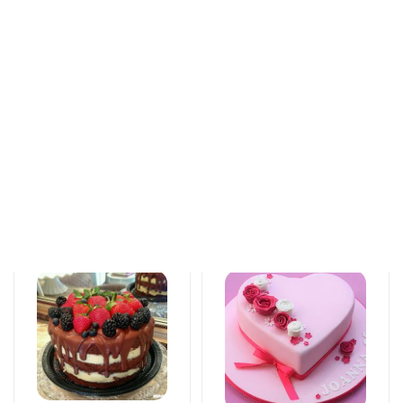
Торты
Торты
Love feels cake
The unforgettable
171 AZN
taste of your taste
125 AZN