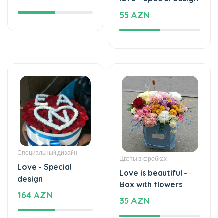
55 AZN
Специальный дизайн
Цветы в коробках
Love - Special
Love is beautiful -
design
Box with flowers
164 AZN
35 AZN