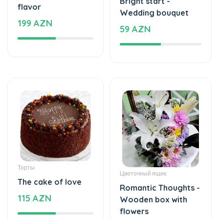
Bright start -
flavor
Wedding bouquet
199 AZN
59 AZN
Торты
Цветочный ящик
The cake of love
Romantic Thoughts -
115 AZN
Wooden box with
flowers