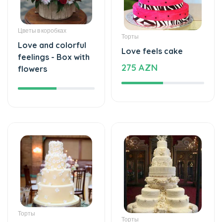
Цветы в коробках
Торты
Love and colorful
Love feels cake
feelings - Box with
275 AZN
flowers
Торты
Торты