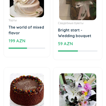
Bright start -
flavor
Wedding bouquet
199 AZN
59 AZN
Торты
Цветочный ящик
The cake of love
Romantic Thoughts -
115 AZN
Wooden box with
flowers