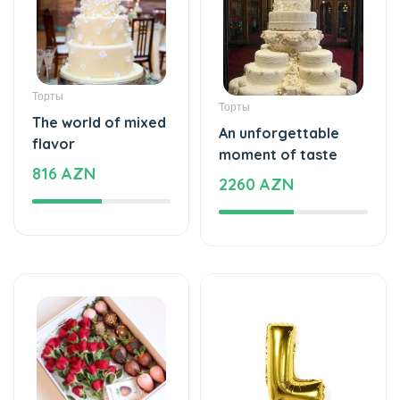
The world of mixed
An unforgettable
flavor
moment of taste
816 AZN
2260 AZN
Клубника в Шоколаде
Воздушные шары
Bright taste -
Helium balloon
Chocolate
12 AZN
Strawberries