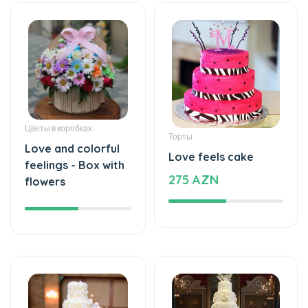
Цветы в коробках
Торты
Love and colorful
Love feels cake
feelings - Box with
275 AZN
flowers
Торты
Торты