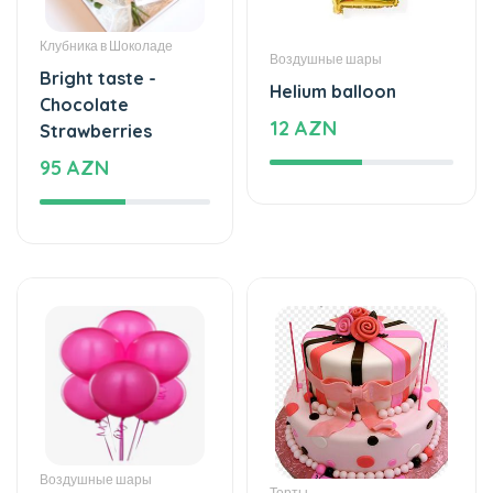
95 AZN
Воздушные шары
Торты
Helium balloon
The world of mixed
15 AZN
flavor
222 AZN