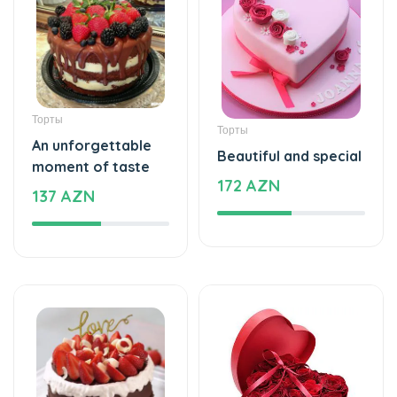
Торты
Торты
An unforgettable
Beautiful and special
moment of taste
172 AZN
137 AZN
Торты
Специальный дизайн
The cake of love
Special and beautiful
109 AZN
love - Special design