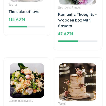
47 AZN
Цветочные букеты
Торты
Love dance -
Cake with love
Flower Bouquet
174 AZN
57 AZN