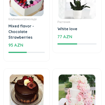
Chocolate
77 AZN
Strawberries
95 AZN
Торты
Торты
The taste of love
The cake of love
125 AZN
859 AZN