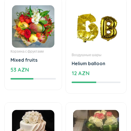
Корзина с фруктами
Воздушные шары
Mixed fruits
Helium balloon
53 AZN
12 AZN
Торты
Свадебные букеты
The world of mixed