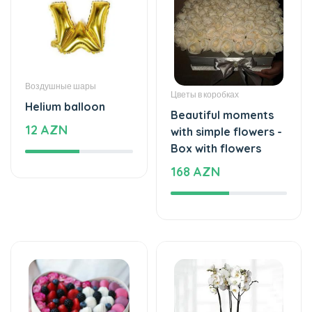
Цветы в коробках
Helium balloon
Beautiful moments
12 AZN
with simple flowers -
Box with flowers
168 AZN
Клубника в Шоколаде
Растения
Mixed flavor -
White love