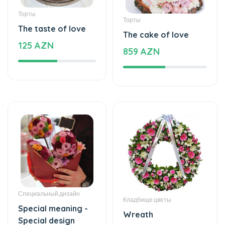
Специальный дизайн
Кладбище цветы
Special meaning -
Wreath
Special design
440 AZN
77 AZN