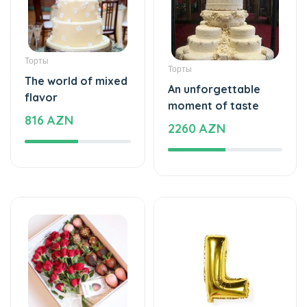
The world of mixed
An unforgettable
flavor
moment of taste
816 AZN
2260 AZN
Клубника в Шоколаде
Воздушные шары
Bright taste -
Helium balloon
Chocolate
12 AZN
Strawberries