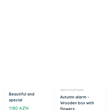
Торты
Цветочный ящик
Beautiful and
Autumn alarm -
special
Wooden box with
1180 AZN
flowers
41 AZN