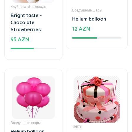
95 AZN
Воздушные шары
Торты
Helium balloon
The world of mixed
15 AZN
flavor
222 AZN