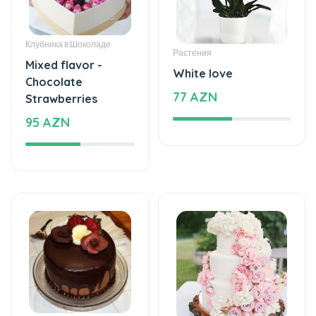
Chocolate
77 AZN
Strawberries
95 AZN
Торты
Торты
The taste of love
The cake of love
125 AZN
859 AZN