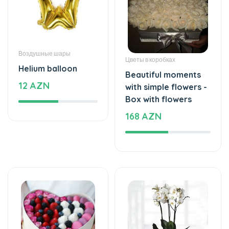
Цветы в коробках
Helium balloon
Beautiful moments
12 AZN
with simple flowers -
Box with flowers
168 AZN
Клубника в Шоколаде
Растения
Mixed flavor -
White love