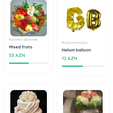
Корзина с фруктами
Воздушные шары
Mixed fruits
Helium balloon
53 AZN
12 AZN
Торты
Свадебные букеты
The world of mixed