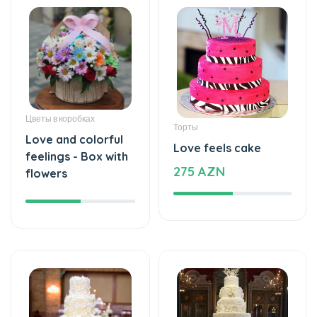
Цветы в коробках
Торты
Love and colorful
Love feels cake
feelings - Box with
275 AZN
flowers
Торты
Торты