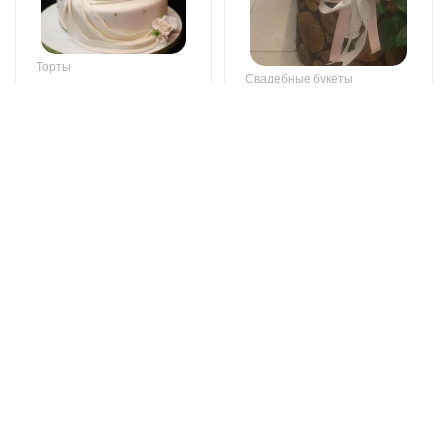
Bright start -
flavor
Wedding bouquet
199 AZN
59 AZN
Торты
Цветочный ящик
The cake of love
Romantic Thoughts -
115 AZN
Wooden box with
flowers