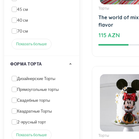
25 см
Торты
45 см
The world of mi
40 см
flavor
70 см
115 AZN
Показать больше
ФОРМА ТОРТА
Дизайнерские Торты
Прямоугольные торты
Свадебные торты
Квадратные Торты
2-ярусный торт