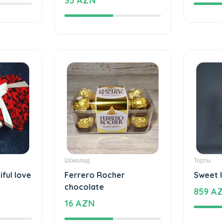
1180 
35 AZN
Шоколад
Торты
iful love
Ferrero Rocher
Sweet 
chocolate
859 A
16 AZN