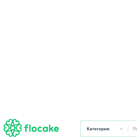
24/7
О
Мой
Список
Отследить
24/7
нас
аккаунт
желаний
заказ
Категории