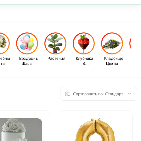
ШЕНИЯ
БОЛЬШЕ
БЛОГ
дебные
Воздушные
Растения
Клубника
Кладбище
Рож
еты
Шары
В
Цветы
Ел
Шоколаде
Сортировать по:
Стандарт