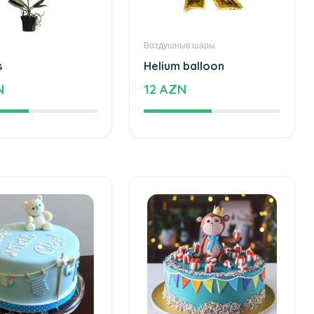
Воздушные шары
s
Helium balloon
N
12 AZN