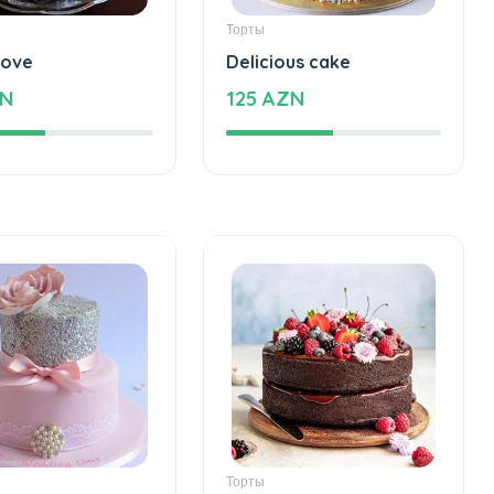
Торты
love
Delicious cake
ZN
125 AZN