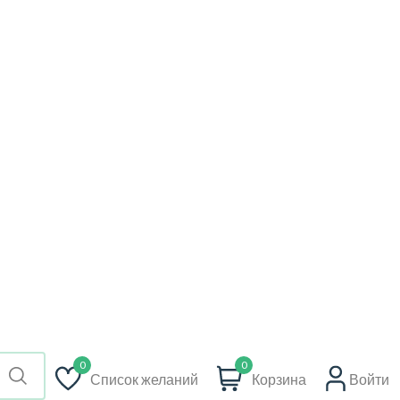
🇷🇺
RU
RU
AZN
Нужна
+994 99 856
помощь?
8999
0
0
Список желаний
Корзина
Войти