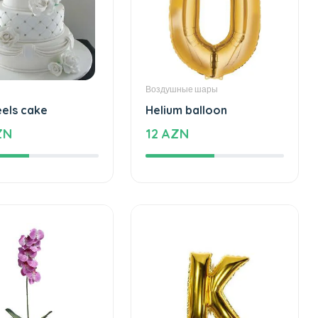
Воздушные шары
eels cake
Helium balloon
ZN
12 AZN