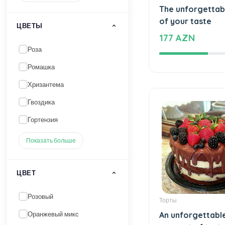
Показать больше
Торты
The unforgettab
of your taste
ЦВЕТЫ
177 AZN
Роза
Ромашка
Хризантема
Гвоздика
Гортензия
Показать больше
ЦВЕТ
Розовый
Торты