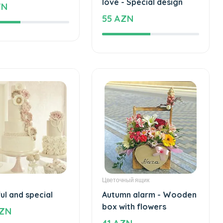
ke of love
Special and beautiful
love - Special design
ZN
55 AZN
Цветочный ящик
ul and special
Autumn alarm - Wooden
box with flowers