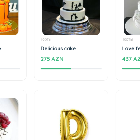
Торты
Торты
e
Delicious cake
Love f
275 AZN
437 A