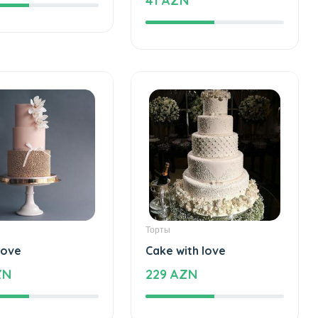
AZN
41 AZN
Торты
love
Cake with love
ZN
229 AZN