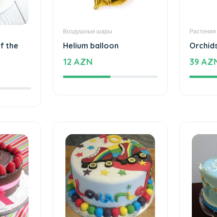
Воздушные шары
Растения
f the
Helium balloon
Orchid
12 AZN
39 AZ