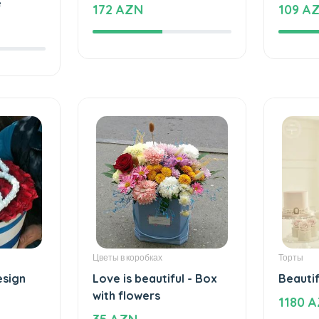
e
Beautiful and special
The ca
e
172 AZN
109 A
Цветы в коробках
Торты
esign
Love is beautiful - Box
Beautif
with flowers