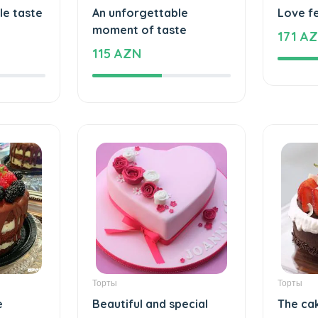
Торты
Торты
le taste
An unforgettable
Love f
moment of taste
171 A
115 AZN
Торты
Торты