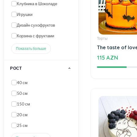
Giftbox
Клубника в Шоколаде
Игрушки
Дизайн сухофруктов
Корзина с фруктами
Торты
The taste of lov
Показать больше
115 AZN
РОСТ
40 см
50 см
150 см
20 см
25 см