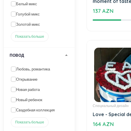
Оранжевый микс
An unforgettabl
moment of tast
Белый микс
137 AZN
Голубой микс
Золотой микс
Показать больше
ПОВОД
Любовь, романтика
Открывание
Новая работа
Новый ребенок
Специальный дизайн
Свадебная коллекция
Love - Special d
Показать больше