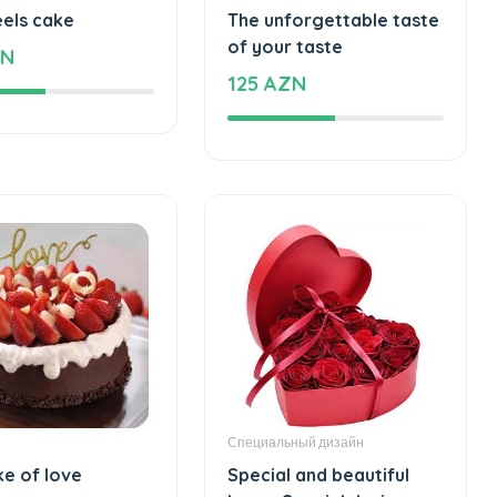
Торты
eels cake
The unforgettable taste
of your taste
ZN
125 AZN
Специальный дизайн