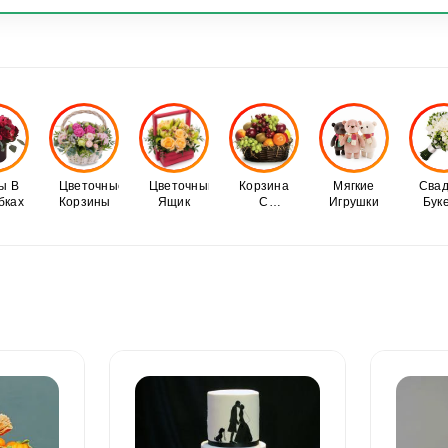
ВОД
ДУХИ
МЕРОПРИЯТИЕ - ДЕКОР
УКРА
ы В
Цветочные
Цветочный
Корзина
Мягкие
Сва
бках
Корзины
Ящик
С
Игрушки
Бук
Фруктами