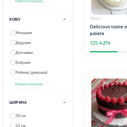
Показать больше
Торты
КОМУ
Delicious taste o
Женщине
palate
125 AZN
Дедушке
Для мамы
Бабушке
Ребенку (девушка)
Показать больше
ШИРИНА
30 см