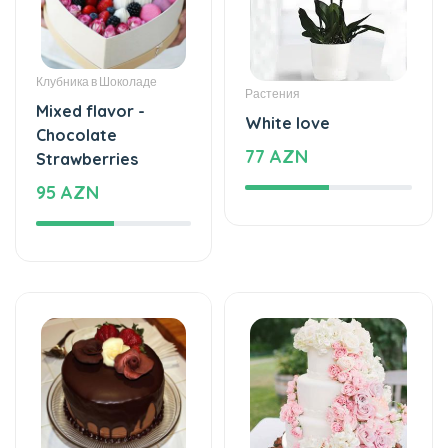
Клубника в Шоколаде
Растения
Mixed flavor -
White love
Chocolate
77 AZN
Strawberries
95 AZN
Торты
Торты
The taste of love