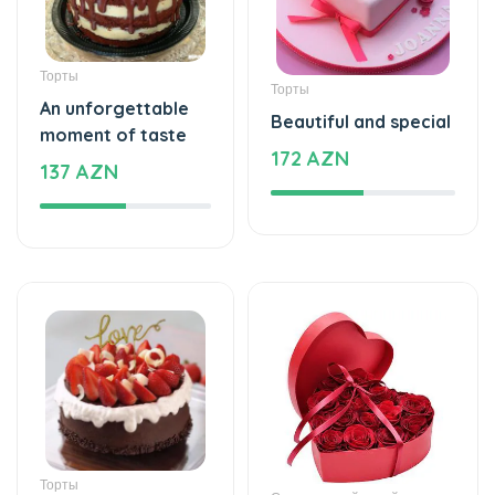
Торты
Торты
An unforgettable
Beautiful and special
moment of taste
172 AZN
137 AZN
Торты
Специальный дизайн
The cake of love
Special and beautiful
109 AZN
love - Special design