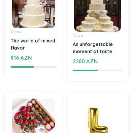
Торты
Торты
The world of mixed
An unforgettable
flavor
moment of taste
816 AZN
2260 AZN
Клубника в Шоколаде
Воздушные шары