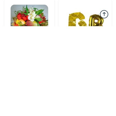
Корзина с фруктами
Воздушные шары
Mixed fruits
Helium balloon
53 AZN
12 AZN