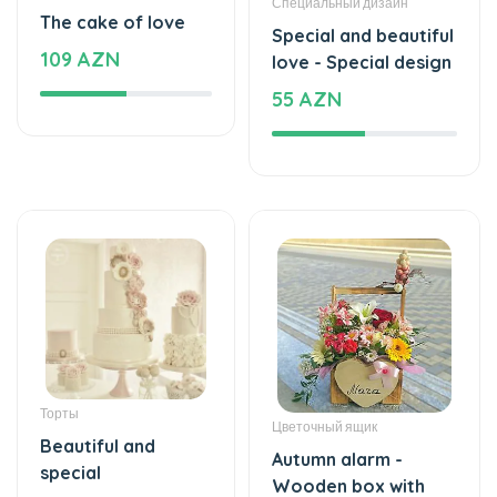
55 AZN
Торты
Цветочный ящик
Beautiful and
Autumn alarm -
special
Wooden box with
1180 AZN
flowers
41 AZN