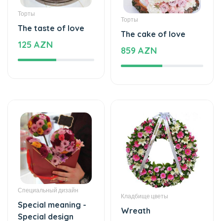
The cake of love
125 AZN
859 AZN
Специальный дизайн
Кладбище цветы
Special meaning -
Wreath
Special design
440 AZN
77 AZN