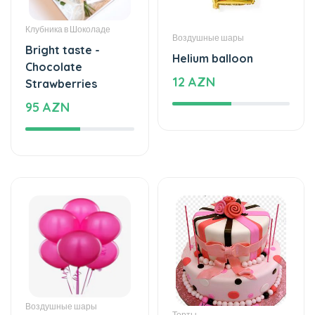
Bright taste -
Helium balloon
Chocolate
12 AZN
Strawberries
95 AZN
Воздушные шары
Торты
Helium balloon
The world of mixed
15 AZN
flavor