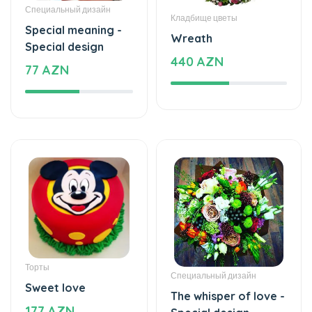
Специальный дизайн
Кладбище цветы
Special meaning -
Wreath
Special design
440 AZN
77 AZN
Торты
Специальный дизайн
Sweet love
The whisper of love -
177 AZN