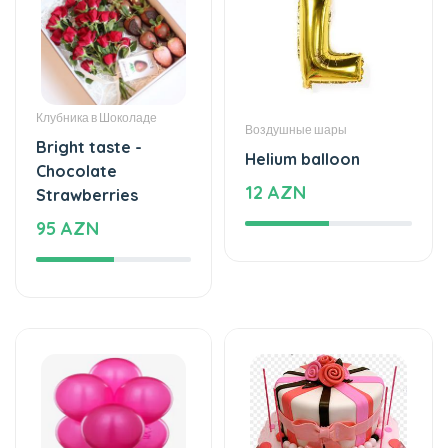
Клубника в Шоколаде
Воздушные шары
Bright taste -
Helium balloon
Chocolate
12 AZN
Strawberries
95 AZN