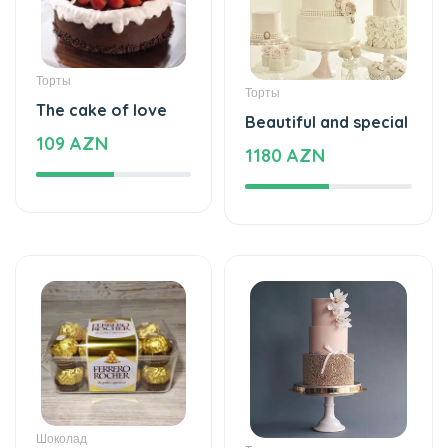
Beautiful and special
109 AZN
1180 AZN
Шоколад
Торты
Ferrero Rocher
Sweet love
chocolate
859 AZN
16 AZN