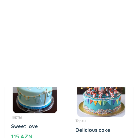
Торты
Торты
Sweet love
Delicious cake
115 AZN
125 AZN