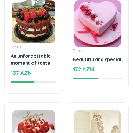
Торты
Торты
An unforgettable
Beautiful and special
moment of taste
172 AZN
137 AZN
Торты
Торты
The cake of love