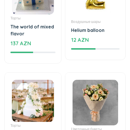
12 AZN
137 AZN
Торты
Цветочные букеты
An unforgettable
Bright story - Flower
moment of taste
Bouquet
860 AZN
32 AZN