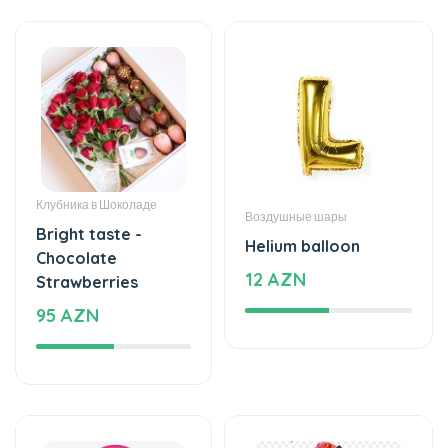
Клубника в Шоколаде
Воздушные шары
Bright taste -
Helium balloon
Chocolate
12 AZN
Strawberries
95 AZN