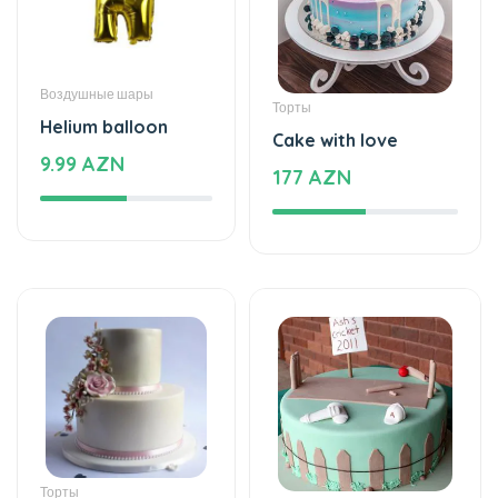
Cake with love
9.99 AZN
177 AZN
Торты
Торты
The cake of love
Beautiful and special
225 AZN
115 AZN