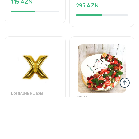
Воздушные шары
Торты
Helium balloon
The world of mixed
12 AZN
flavor
115 AZN