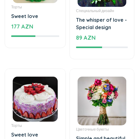
89 AZN
Торты
Цветочные букеты
Sweet love
Simple and beautiful
125 AZN
- Flower Bouquet
59 AZN