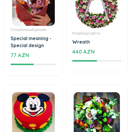
Special meaning -
Wreath
Special design
440 AZN
77 AZN
Торты
Специальный дизайн
Sweet love
The whisper of love -
177 AZN
Special design