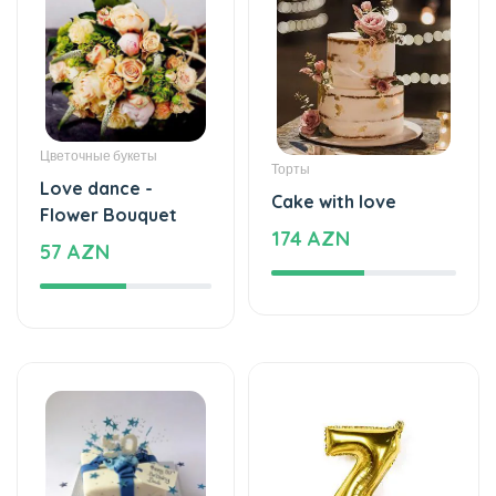
Цветочные букеты
Торты
Love dance -
Cake with love
Flower Bouquet
174 AZN
57 AZN
Торты
Воздушные шары
The world of mixed
Helium balloon
flavor