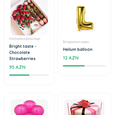
Клубника в Шоколаде
Воздушные шары
Bright taste -
Helium balloon
Chocolate
12 AZN
Strawberries
95 AZN