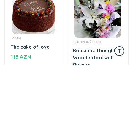
Торты
Цветочный ящик
The cake of love
Romantic Thoughts -
115 AZN
Wooden box with
flowers
47 AZN
Цветочные букеты