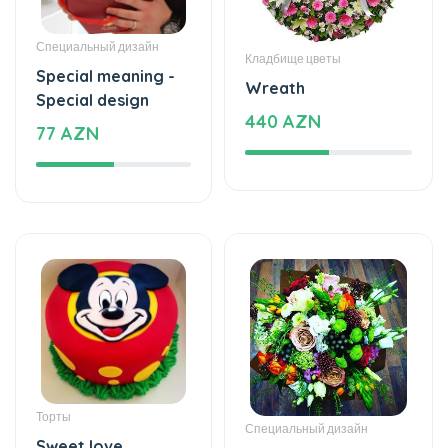
Special design
440 AZN
77 AZN
Торты
Специальный дизайн
Sweet love
The whisper of love -
177 AZN
Special design
89 AZN