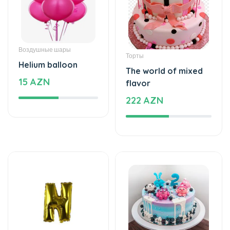
Воздушные шары
Торты
Helium balloon
The world of mixed
15 AZN
flavor
222 AZN
Воздушные шары
Торты
Helium balloon
Cake with love
9.99 AZN