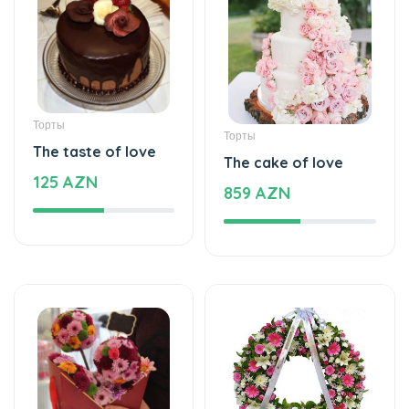
Торты
Торты
The taste of love
The cake of love
125 AZN
859 AZN
Специальный дизайн
Кладбище цветы
Special meaning -
Wreath