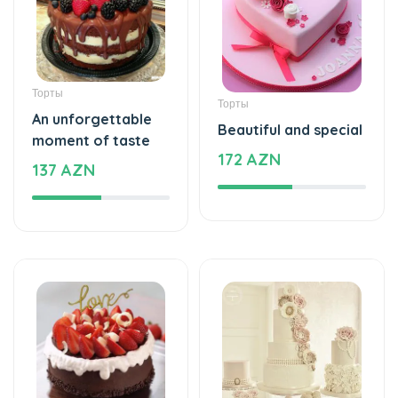
Торты
Торты
An unforgettable
Beautiful and special
moment of taste
172 AZN
137 AZN
Торты
Торты
The cake of love
Beautiful and special
109 AZN