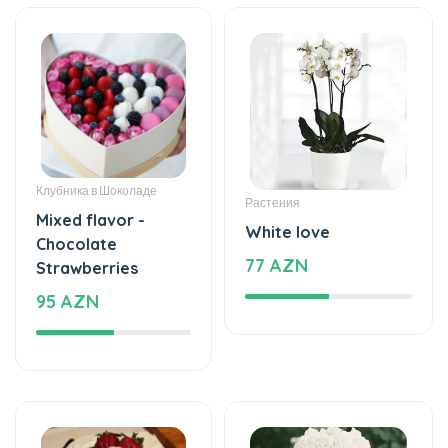
Клубника в Шоколаде
Растения
Mixed flavor -
White love
Chocolate
77 AZN
Strawberries
95 AZN