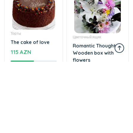
Торты
Цветочный ящик
The cake of love
Romantic Thoughts -
115 AZN
Wooden box with
flowers
47 AZN