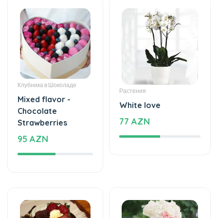
Клубника в Шоколаде
Растения
Mixed flavor -
White love
Chocolate
77 AZN
Strawberries
95 AZN