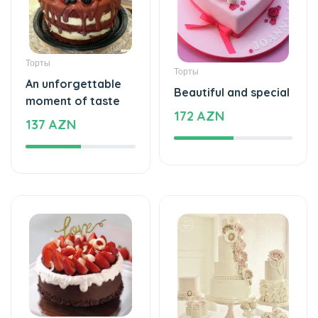
Торты
Торты
An unforgettable
Beautiful and special
moment of taste
172 AZN
137 AZN
Торты
Торты
The cake of love