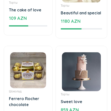
Beautiful and special
109 AZN
1180 AZN
Шоколад
Торты
Ferrero Rocher
Sweet love
chocolate
859 AZN
16 AZN