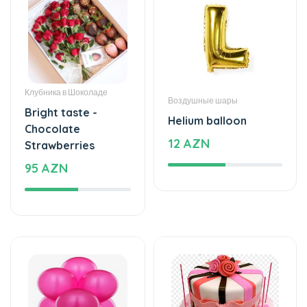
Клубника в Шоколаде
Воздушные шары
Bright taste -
Helium balloon
Chocolate
12 AZN
Strawberries
95 AZN