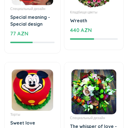
Special meaning -
Wreath
Special design
440 AZN
77 AZN
Торты
Специальный дизайн
Sweet love
The whisper of love -
177 AZN
Special design