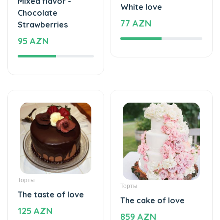
Mixed flavor -
White love
Chocolate
77 AZN
Strawberries
95 AZN
Торты
Торты
The taste of love
The cake of love
125 AZN
859 AZN