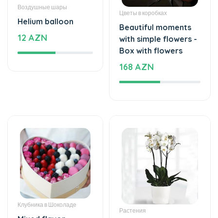
Воздушные шары
Цветы в коробках
Helium balloon
Beautiful moments
12 AZN
with simple flowers -
Box with flowers
168 AZN
Клубника в Шоколаде
Растения