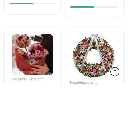
Специальный дизайн
Кладбище цветы
Special meaning -
Wreath
Special design
440 AZN
77 AZN