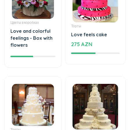
Цветы в коробках
Торты
Love and colorful
Love feels cake
feelings - Box with
275 AZN
flowers
Торты