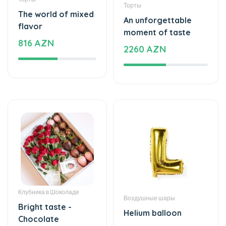
Торты
The world of mixed
An unforgettable
flavor
moment of taste
816 AZN
2260 AZN
Клубника в Шоколаде
Воздушные шары
Bright taste -
Helium balloon
Chocolate