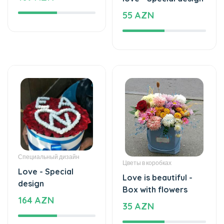
55 AZN
Специальный дизайн
Цветы в коробках
Love - Special
Love is beautiful -
design
Box with flowers
164 AZN
35 AZN