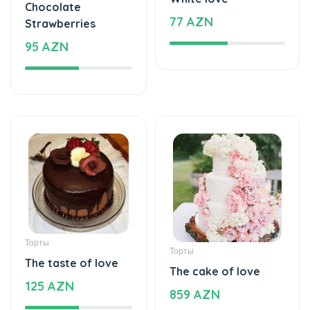
Chocolate
77 AZN
Strawberries
95 AZN
Торты
Торты
The taste of love
The cake of love
125 AZN
859 AZN