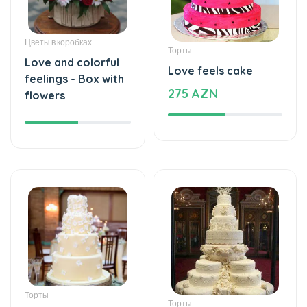
Цветы в коробках
Торты
Love and colorful
Love feels cake
feelings - Box with
275 AZN
flowers
Торты
Торты