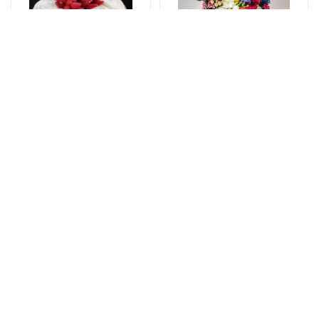
Торты
Цветочные букеты
Sweet love
Simple and beautiful
125 AZN
- Flower Bouquet
59 AZN