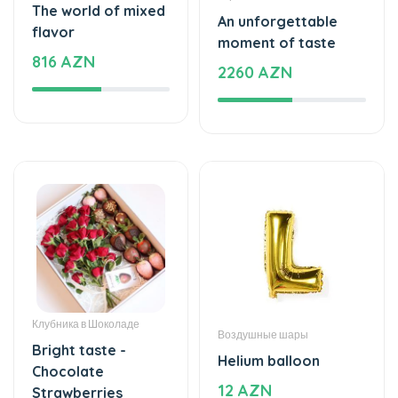
The world of mixed
An unforgettable
flavor
moment of taste
816 AZN
2260 AZN
Клубника в Шоколаде
Воздушные шары
Bright taste -
Helium balloon
Chocolate
12 AZN
Strawberries