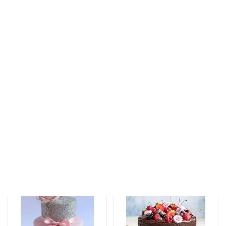
Торты
Торты
The unforgettable
An unforgettable
taste of your taste
moment of taste
177 AZN
115 AZN