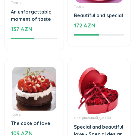
Торты
Торты
An unforgettable
Beautiful and special
moment of taste
172 AZN
137 AZN
Торты
Специальный дизайн
The cake of love
Special and beautiful
109 AZN
love - Special design