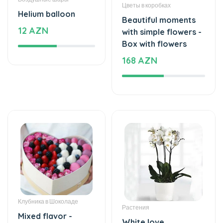
Цветы в коробках
Helium balloon
Beautiful moments
12 AZN
with simple flowers -
Box with flowers
168 AZN
Клубника в Шоколаде
Растения
Mixed flavor -
White love