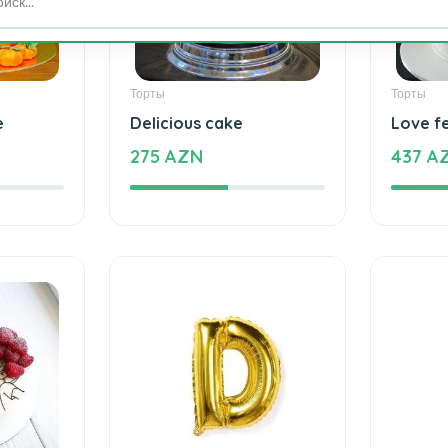
Торты
Торты
e
Delicious cake
Love f
275 AZN
437 A