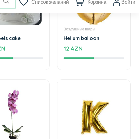
Воздушные шары
eels cake
Helium balloon
ZN
12 AZN