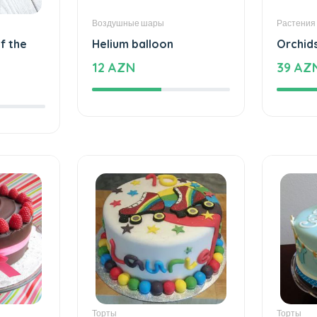
Воздушные шары
Растения
f the
Helium balloon
Orchid
12 AZN
39 AZ