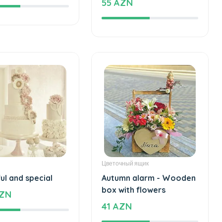
ke of love
Special and beautiful
love - Special design
ZN
55 AZN
Цветочный ящик
ul and special
Autumn alarm - Wooden
box with flowers