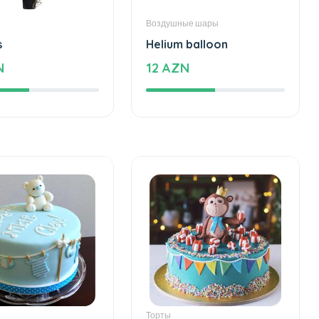
Воздушные шары
s
Helium balloon
N
12 AZN