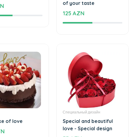
Торты
eels cake
The unforgettable taste
of your taste
ZN
125 AZN
Специальный дизайн