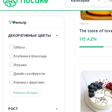
Клубника в Шоколаде
Игрушки
Дизайн сухофруктов
Корзина с фруктами
Торты
Показать больше
The taste of lov
115 AZN
РОСТ
40 см
50 см
150 см
20 см
25 см