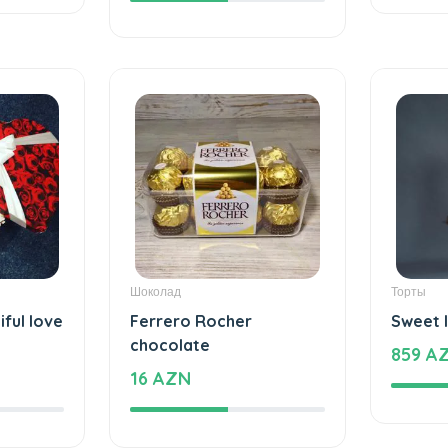
1180 
35 AZN
Шоколад
Торты
iful love
Ferrero Rocher
Sweet 
chocolate
859 A
16 AZN