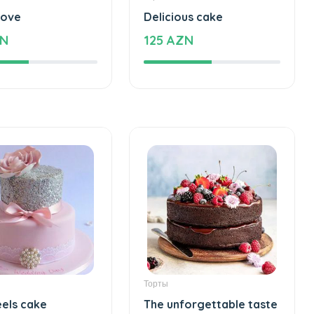
Торты
love
Delicious cake
ZN
125 AZN