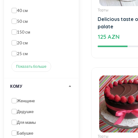
Показать больше
КОМУ
Торты
Женщине
Delicious taste o
palate
Дедушке
125 AZN
Для мамы
Бабушке
Ребенку (девушка)
Показать больше
ШИРИНА
30 см
25 см