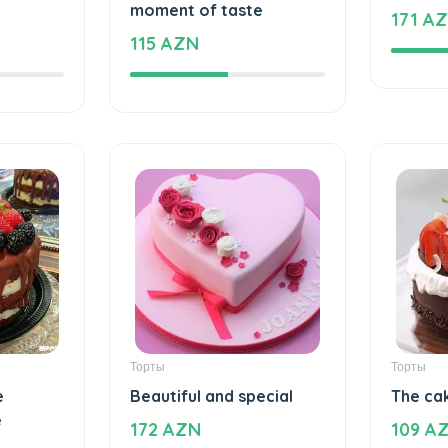
Торты
Торты
le taste
An unforgettable
Love f
moment of taste
171 A
115 AZN
Торты
Торты