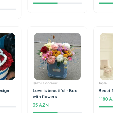
e
Beautiful and special
The ca
e
172 AZN
109 A
Цветы в коробках
Торты
esign
Love is beautiful - Box
Beautif
with flowers