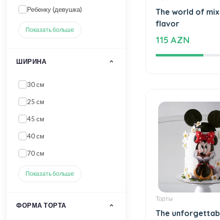
45 см
Торты
40 см
The world of mi
70 см
flavor
115 AZN
Показать больше
ФОРМА ТОРТА
Дизайнерские Торты
Прямоугольные торты
Свадебные торты
Квадратные Торты
2-ярусный торт
Показать больше