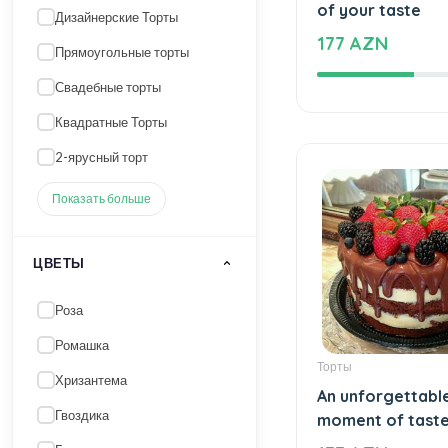
Торты
The unforgettab
ЦВЕТЫ
of your taste
177 AZN
Роза
Ромашка
Хризантема
Гвоздика
Гортензия
Показать больше
ЦВЕТ
Розовый
Торты
Оранжевый микс