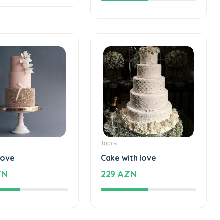
AZN
41 AZN
Торты
love
Cake with love
ZN
229 AZN