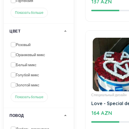
An unforgettabl
Белый микс
moment of tast
Голубой микс
137 AZN
Золотой микс
Показать больше
ПОВОД
Любовь, романтика
Открывание
Новая работа
Новый ребенок
Свадебная коллекция
Специальный дизайн
Love - Special d
Показать больше