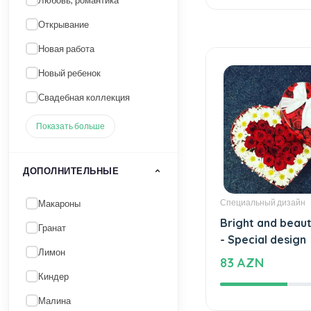
164 AZN
ДОПОЛНИТЕЛЬНЫЕ
Макароны
Гранат
Лимон
Киндер
Малина
Показать больше
ПО ВКУС / СОСТАВУ
Специальный дизайн
Орех грецкий
Bright and beaut
- Special design
Свежие фрукты
83 AZN
Карамель