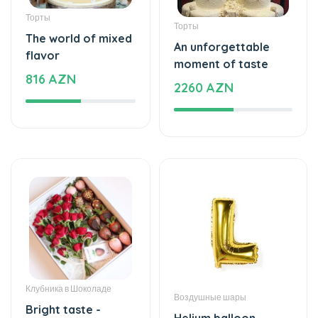
Торты
The world of mixed
An unforgettable
flavor
moment of taste
816 AZN
2260 AZN
Клубника в Шоколаде
Воздушные шары
Bright taste -
Helium balloon
Chocolate