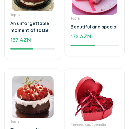
Торты
Торты
An unforgettable
Beautiful and special
moment of taste
172 AZN
137 AZN
Торты
Специальный дизайн
The cake of love
Special and beautiful