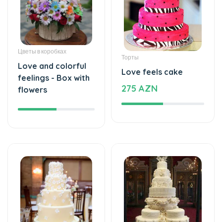
Цветы в коробках
Торты
Love and colorful
Love feels cake
feelings - Box with
275 AZN
flowers
Торты