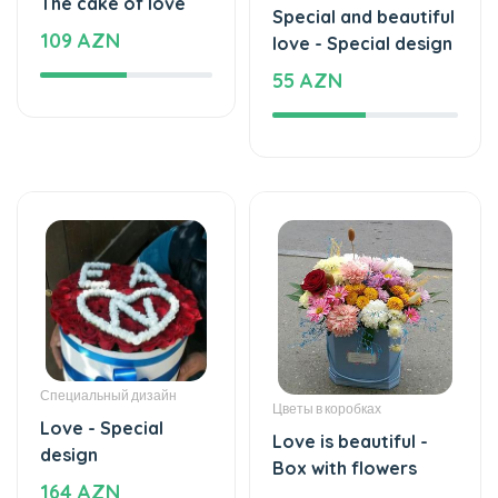
109 AZN
love - Special design
55 AZN
Специальный дизайн
Цветы в коробках
Love - Special
Love is beautiful -
design
Box with flowers
164 AZN
35 AZN