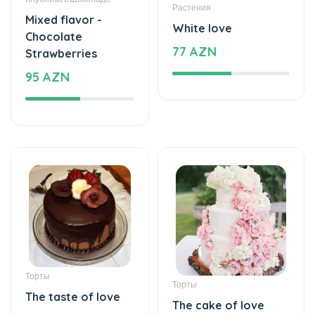
Mixed flavor -
White love
Chocolate
77 AZN
Strawberries
95 AZN
Торты
Торты
The taste of love
The cake of love
125 AZN
859 AZN