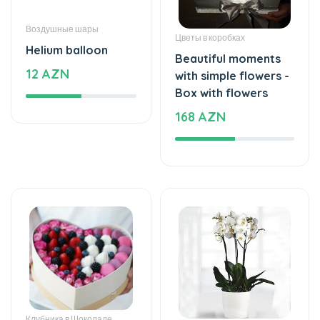
Воздушные шары
Цветы в коробках
Helium balloon
Beautiful moments
12 AZN
with simple flowers -
Box with flowers
168 AZN
Клубника в Шоколаде
Растения