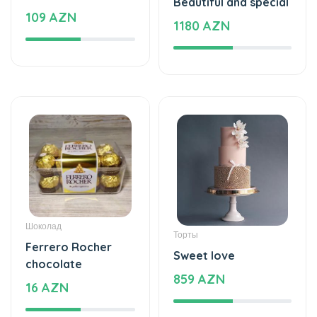
Beautiful and special
109 AZN
1180 AZN
Шоколад
Торты
Ferrero Rocher
Sweet love
chocolate
859 AZN
16 AZN