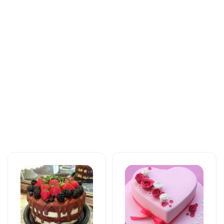
Торты
Торты
Love feels cake
The unforgettable
171 AZN
taste of your taste
125 AZN