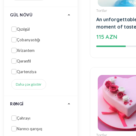
Tortlar
An unforgettabl
GÜL NÖVÜ
moment of tast
115 AZN
Qızılgül
Çobanyastığı
Xrizantem
Qərənfil
Qartenziya
Daha çox göstər
RƏNGI
Çəhrayı
Tortlar
Narıncı qarışıq