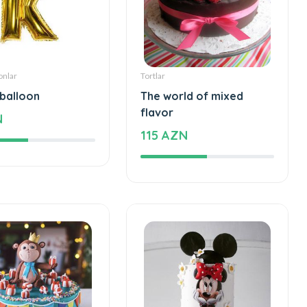
onlar
Tortlar
 balloon
The world of mixed
flavor
N
115 AZN