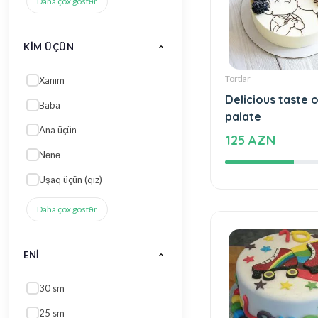
Daha çox göstər
KIM ÜÇÜN
Tortlar
Xanım
Delicious taste o
palate
Baba
125 AZN
Ana üçün
Nənə
Uşaq üçün (qız)
Daha çox göstər
ENI
30 sm
25 sm