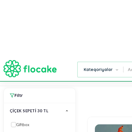
AD GÜNÜ
GÜLLƏR
TORTLAR
SƏBƏB
Ana Səhifə
Çiçek Sepeti 30 Tl
Gül
Tortlar
Xüsusi
Şirniyyat
Qut
Buketləri
Dizaynlar
Buket,
Güll
Səbətləri
Filtr
ÇIÇEK SEPETI 30 TL
Giftbox