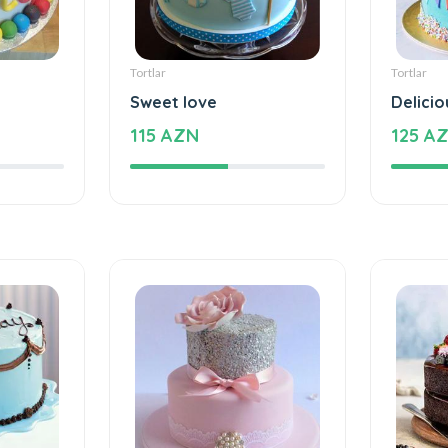
Tortlar
Tortlar
Sweet love
Delicio
115 AZN
125 A