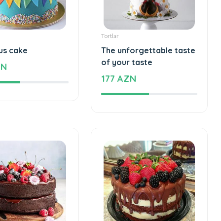
Tortlar
us cake
The unforgettable taste
of your taste
ZN
177 AZN