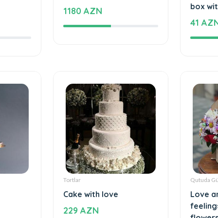
1180 AZN
41 AZ
Tortlar
Qutuda Gü
Cake with love
Love a
feeling
229 AZN
flower