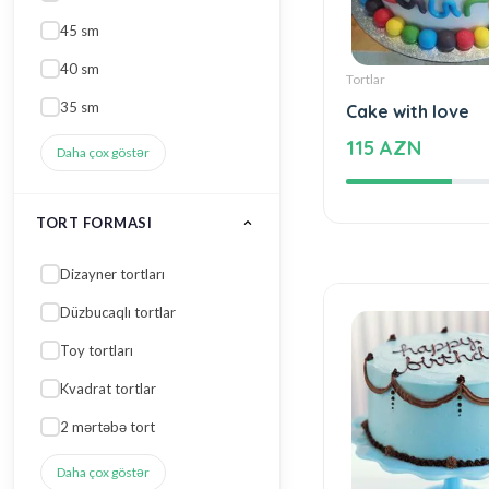
45 sm
Tortlar
40 sm
Cake with love
35 sm
115 AZN
Daha çox göstər
TORT FORMASI
Dizayner tortları
Düzbucaqlı tortlar
Toy tortları
Kvadrat tortlar
2 mərtəbə tort
Daha çox göstər