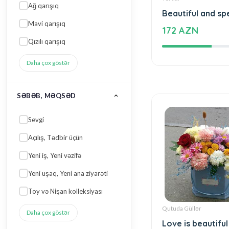
Beautiful and sp
Ağ qarışıq
172 AZN
Mavi qarışıq
Qızılı qarışıq
Daha çox göstər
SƏBƏB, MƏQSƏD
Sevgi
Açılış, Tədbir üçün
Yeni iş, Yeni vəzifə
Yeni uşaq, Yeni ana ziyarəti
Toy və Nişan kolleksiyası
Qutuda Güllər
Love is beautiful
Daha çox göstər
with flowers