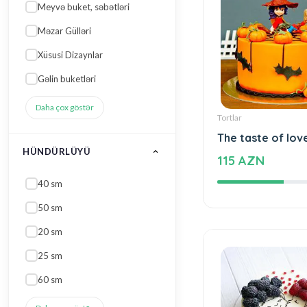
Meyvə buket, səbətləri
Məzar Gülləri
Xüsusi Dizaynlar
Gəlin buketləri
Tortlar
Daha çox göstər
The taste of lov
115 AZN
HÜNDÜRLÜYÜ
40 sm
50 sm
20 sm
25 sm
60 sm