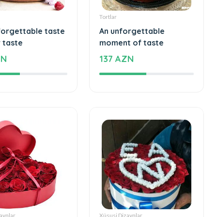
Tortlar
forgettable taste
An unforgettable
 taste
moment of taste
ZN
137 AZN
aynlar
Xüsusi Dizaynlar