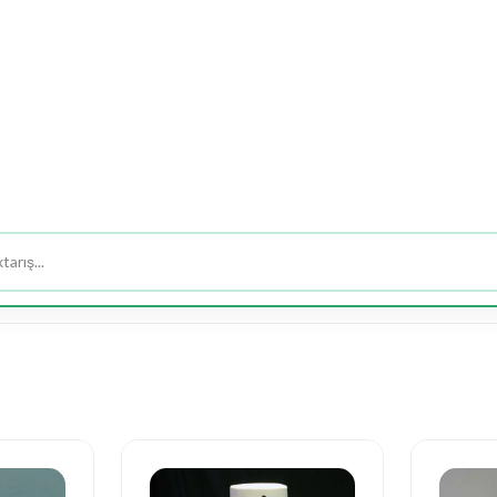
ƏTİRLƏR
MÜCƏVHƏR
TƏDBİR - DEKOR
DA
uda
Səbətdə
Yeşikdə
Meyvə
Yumşaq
Gəl
ər
Güllər
Güllər
Buket,
Oyuncaqlar
Buket
Səbətləri