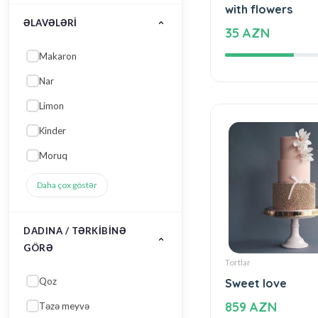
35 AZN
ƏLAVƏLƏRI
Makaron
Nar
Limon
Kinder
Moruq
Daha çox göstər
DADINA / TƏRKIBINƏ
Tortlar
GÖRƏ
Sweet love
Qoz
859 AZN
Təzə meyvə