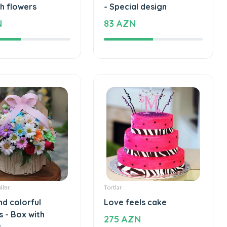
N
83 AZN
llər
Tortlar
nd colorful
Love feels cake
s - Box with
275 AZN
s