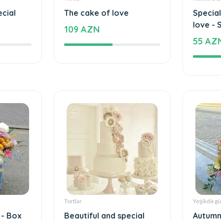
ecial
The cake of love
Special
love - 
109 AZN
55 AZ
Tortlar
Yeşikdə gü
 - Box
Beautiful and special
Autumn
box wit