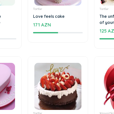
Tortlar
Tortlar
e
Love feels cake
The un
e
of your
171 AZN
125 A
Tortlar
Xüsusi Diz