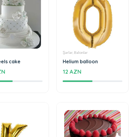
Şarlar, Balonlar
eels cake
Helium balloon
ZN
12 AZN