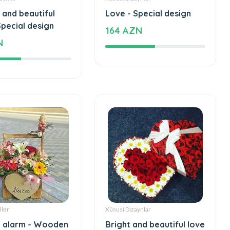
 and beautiful
Love - Special design
Special design
164 AZN
N
llər
Xüsusi Dizaynlar
 alarm - Wooden
Bright and beautiful love
h flowers
- Special design