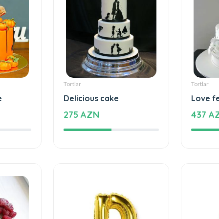
Tortlar
Tortlar
e
Delicious cake
Love f
275 AZN
437 A