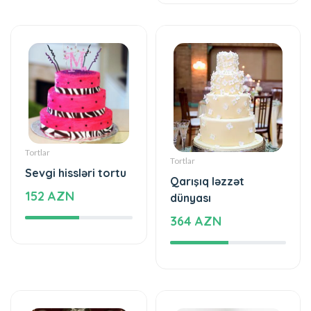
Tortlar
Tortlar
Sevgi hissləri tortu
Qarışıq ləzzət
152 AZN
dünyası
364 AZN