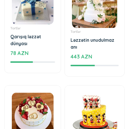
Tortlar
Tortlar
Qarışıq ləzzət
Ləzzətin unudulmaz
dünyası
anı
78 AZN
443 AZN