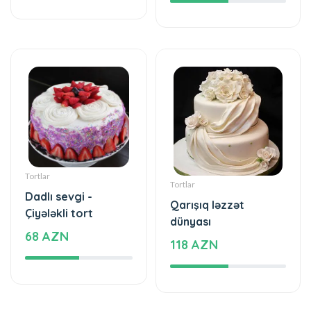
Tortlar
Tortlar
Dadlı sevgi -
Qarışıq ləzzət
Çiyələkli tort
dünyası
68 AZN
118 AZN