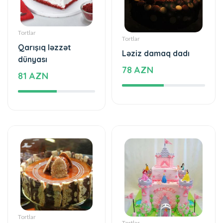
Tortlar
Tortlar
Qarışıq ləzzət
Ləziz damaq dadı
dünyası
78 AZN
81 AZN
Tortlar
Tortlar