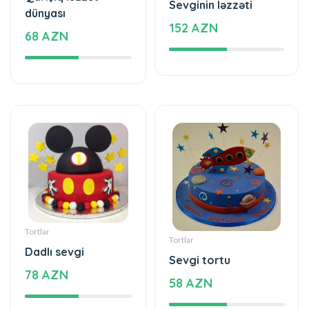
Sevginin ləzzəti
dünyası
152 AZN
68 AZN
Tortlar
Tortlar
Dadlı sevgi
Sevgi tortu
78 AZN
58 AZN