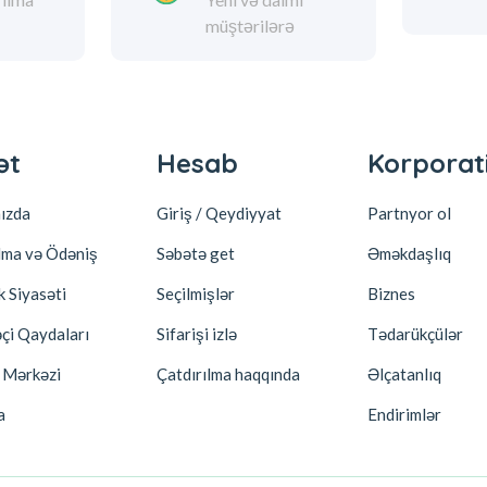
ma
Günlük
rılma
endirimlər
Yeni və daimi
müştərilərə
ət
Hesab
ızda
Giriş / Qeydiyyat
lma və Ödəniş
Səbətə get
k Siyasəti
Seçilmişlər
əçi Qaydaları
Sifarişi izlə
 Mərkəzi
Çatdırılma haqqında
a
Korporat