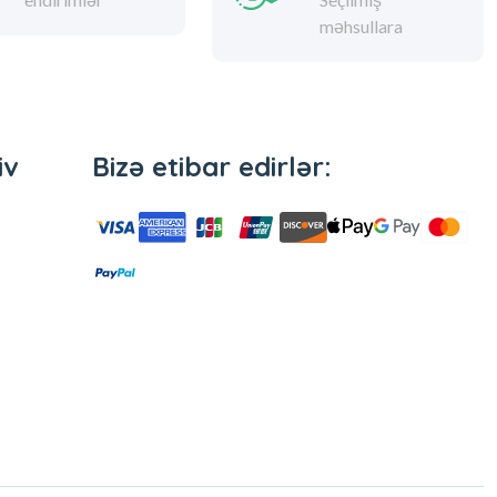
Geniş çeşid
Yüksək
endirimlər
Bizə etibar edirlər:
iv