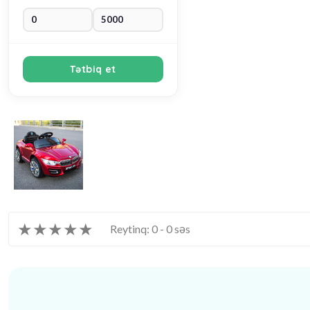
Tətbiq et
★
★
★
★
★
Reytinq: 0 - 0 səs