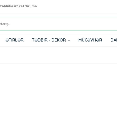
 təhlükəsiz çatdırılma
ƏTİRLƏR
TƏDBİR - DEKOR
MÜCƏVHƏR
DA