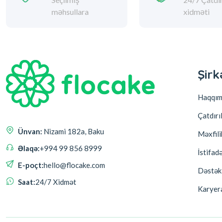
Endirimli
qiymətlər
Pulsuz
Çatdırıl
Seçilmiş
məhsullara
24/7 Çatdı
xidməti
Şirk
Haqqım
Çatdırı
Məxfili
İstifad
Dəstək
Ünvan:
Nizami 182a, Baku
Karyer
Əlaqə:
+994 99 856 8999
E-poçt:
hello@flocake.com