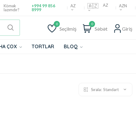
🇦🇿
AZ
AZ
AZN
Kömək
+994 99 856
lazımdır?
8999
0
0
Seçilmiş
Səbət
Giriş
HA ÇOX
TORTLAR
BLOQ
Sırala:
Standart