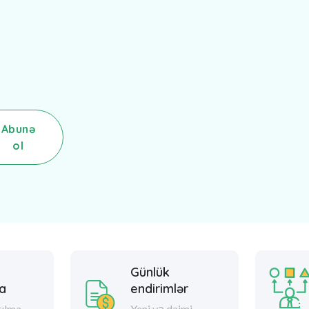
Abunə
ol