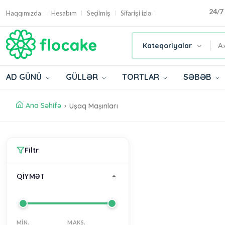
24/7
Haqqımızda
Hesabım
Seçilmiş
Sifarişi izlə
Kateqoriyalar
AD GÜNÜ
GÜLLƏR
TORTLAR
SƏBƏB
Ana Səhifə
Uşaq Maşınları
Filtr
QIYMƏT
MIN.
MAKS.