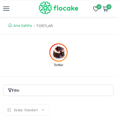
0
0
Ana Səhifə
TORTLAR
Tortlar
Filtr
Sırala:
Standart