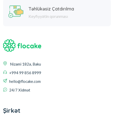
Təhlükəsiz Çatdırılma
Keyfiyyətin qorunması
Nizami 182a, Baku
+994 99 856 8999
hello@flocake.com
24/7 Xidmət
Şirkət