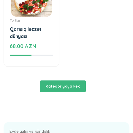
Tortlar
Qarışıq ləzzət
dünyası
68.00 AZN
Kateqoriyaya keç
Evdə qalın və gündəlik