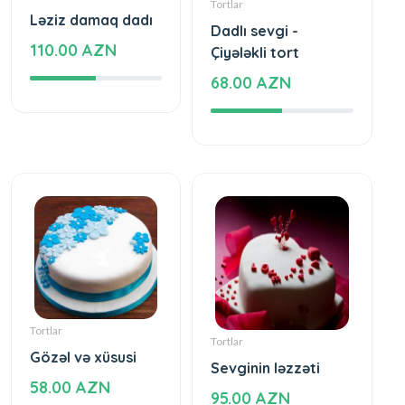
Tortlar
Ləziz damaq dadı
Dadlı sevgi -
110.00 AZN
Çiyələkli tort
68.00 AZN
Tortlar
Tortlar
Gözəl və xüsusi
Sevginin ləzzəti
58.00 AZN
95.00 AZN