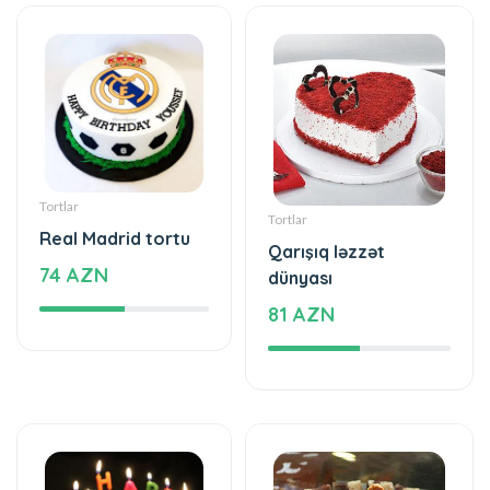
Tortlar
Tortlar
Real Madrid tortu
Qarışıq ləzzət
74 AZN
dünyası
81 AZN