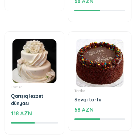
Tortlar
Tortlar
Qarışıq ləzzət
Sevgi tortu
dünyası
68 AZN
118 AZN