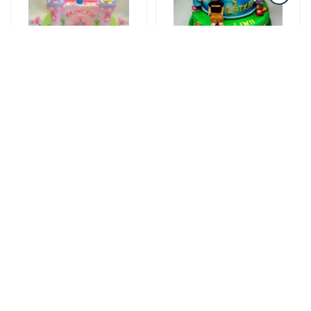
Tortlar
Tortlar
Ləzzətin unudulmaz
Sevginin ləzzəti
dadı
139 AZN
182 AZN
Tortlar
Tortlar
Red Velvet tortu