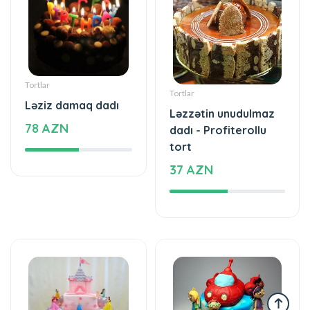
Tortlar
Tortlar
Ləziz damaq dadı
Ləzzətin unudulmaz
78 AZN
dadı - Profiterollu
tort
37 AZN