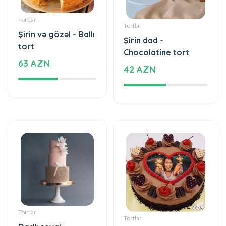
Tortlar
Tortlar
Şirin və gözəl - Ballı
Şirin dad -
tort
Chocolatine tort
63 AZN
42 AZN
Tortlar
Tortlar
Dadlı sevgi
Ləzzətin dadı