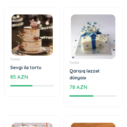
Tortlar
Tortlar
Sevgi ilə tortu
Qarışıq ləzzət
85 AZN
dünyası
78 AZN