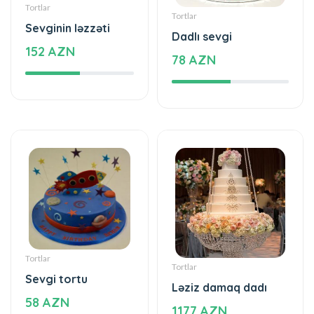
Sevginin ləzzəti
Dadlı sevgi
152 AZN
78 AZN
Tortlar
Tortlar
Sevgi tortu
Ləziz damaq dadı
58 AZN
1177 AZN