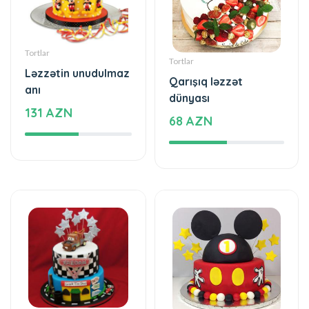
Tortlar
Tortlar
Ləzzətin unudulmaz
Qarışıq ləzzət
anı
dünyası
131 AZN
68 AZN
Tortlar
Tortlar