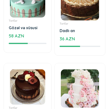
Tortlar
Tortlar
Gözəl və xüsusi
Dadlı an
58 AZN
36 AZN
Tortlar
Tortlar
Sevginin ləzzəti