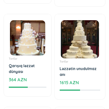
Tortlar
Tortlar
Qarışıq ləzzət
Ləzzətin unudulmaz
dünyası
anı
364 AZN
1615 AZN