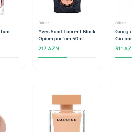
Ətirlər
Ətirlər
rfum
Yves Saint Laurent Black
Giorgi
Opium parfum 50ml
Gio pa
217 AZN
311 A