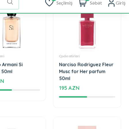
əri
Qadın ətirləri
 Armani Si
Narciso Rodriguez Fleur
 50ml
Musc for Her parfum
50ml
ZN
195 AZN