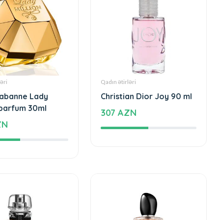
əri
Qadın ətirləri
abanne Lady
Christian Dior Joy 90 ml
 parfum 30ml
307 AZN
ZN