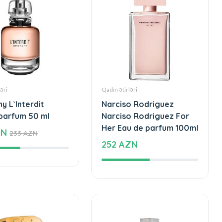
əri
Qadın ətirləri
y L`Interdit
Narciso Rodriguez
 parfum 50 ml
Narciso Rodriguez For
Her Eau de parfum 100ml
ZN
233 AZN
252 AZN