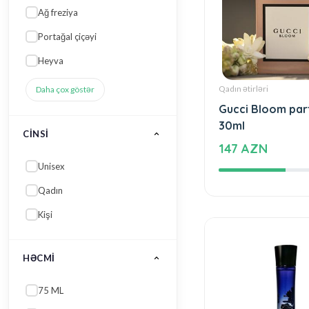
60 ML
Daha çox göstər
BREND
Chloe
Qadın ətirləri
Valentino
Gucci Bloom pa
Christian Dior
30ml
147 AZN
Gucci
Narciso Rodriguez
Daha çox göstər
QIYMƏT