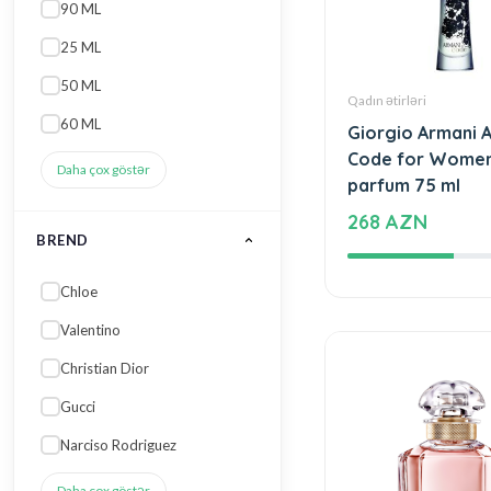
MIN.
MAKS.
Qadın ətirləri
Tətbiq et
Giorgio Armani 
Code for Wome
parfum 75 ml
268 AZN