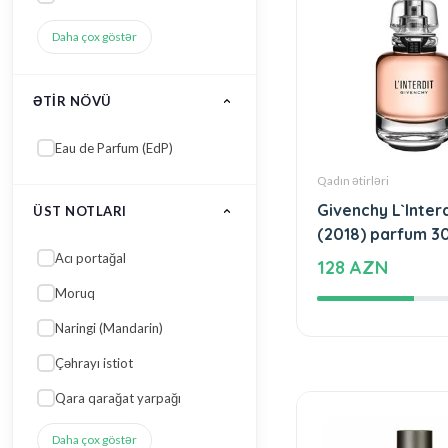
Şipr
Su
Şərq
Gül
Ağac
Daha çox göstər
Qadın ətirləri
ÜRƏK NOTLARI
Givenchy L`Interd
(2018) parfum 3
Paçuli
128 AZN
Lavanda
Ağ freziya
Portağal çiçəyi