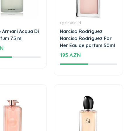
Qadın ətirləri
o Armani Acqua Di
Narciso Rodriguez
rfum 75 ml
Narciso Rodriguez For
Her Eau de parfum 50ml
ZN
195 AZN