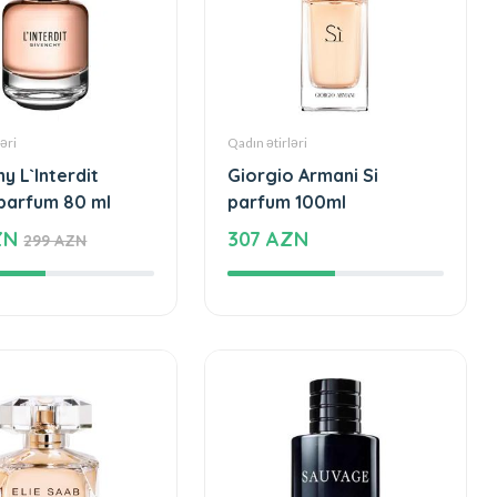
əri
Qadın ətirləri
y L`Interdit
Giorgio Armani Si
 parfum 80 ml
parfum 100ml
ZN
307 AZN
299 AZN