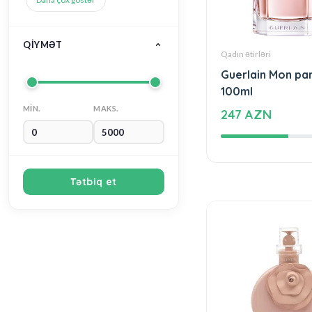
Qadın ətirləri
Guerlain Mon pa
100ml
247 AZN