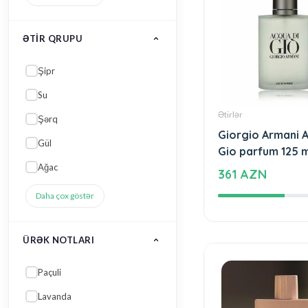
Heyva
Daha çox göstər
CINSI
Unisex
Qadın
Kişi
Ətirlər
Giorgio Armani 
HƏCMI
Gio parfum 125 m
361 AZN
75 ML
90 ML
25 ML
50 ML