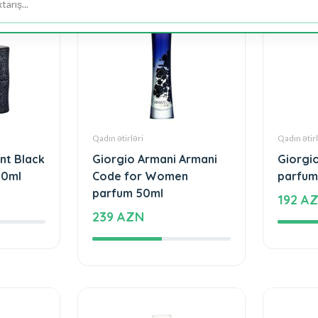
Qadın ətirləri
Qadın ətirl
nt Black
Giorgio Armani Armani
Giorgio
00ml
Code for Women
parfum
parfum 50ml
192 A
239 AZN