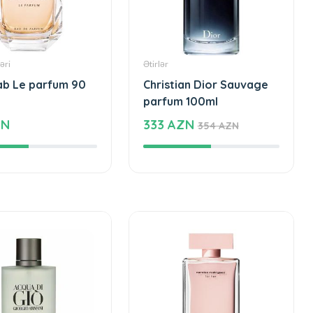
əri
Ətirlər
aab Le parfum 90
Christian Dior Sauvage
parfum 100ml
ZN
333 AZN
354 AZN