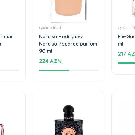
Qadın ətirləri
Qadın ətirl
Armani
Narciso Rodriguez
Elie S
n
Narciso Poudree parfum
ml
90 ml
217 A
224 AZN