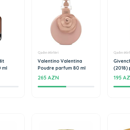
Qadın ətirləri
Qadın ətirl
it
Valentino Valentina
Givench
0 ml
Poudre parfum 80 ml
(2018)
265 AZN
195 A