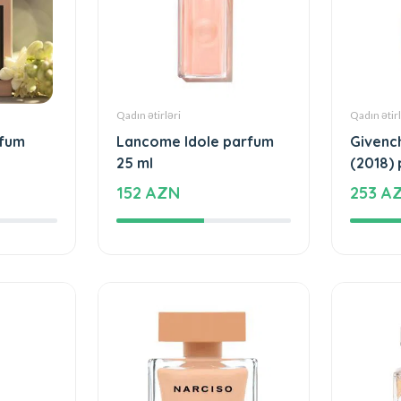
Qadın ətirləri
Qadın ətirl
rfum
Lancome Idole parfum
Givench
25 ml
(2018)
152 AZN
253 A