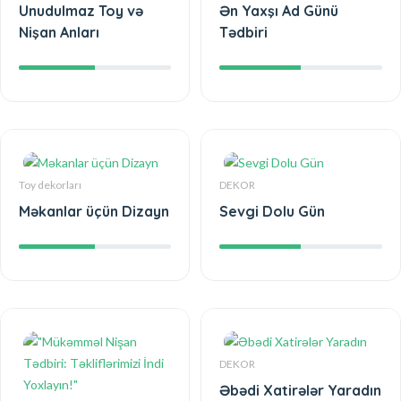
Unudulmaz Toy və
Ən Yaxşı Ad Günü
Nişan Anları
Tədbiri
Toy dekorları
DEKOR
Məkanlar üçün Dizayn
Sevgi Dolu Gün
DEKOR
Əbədi Xatirələr Yaradın