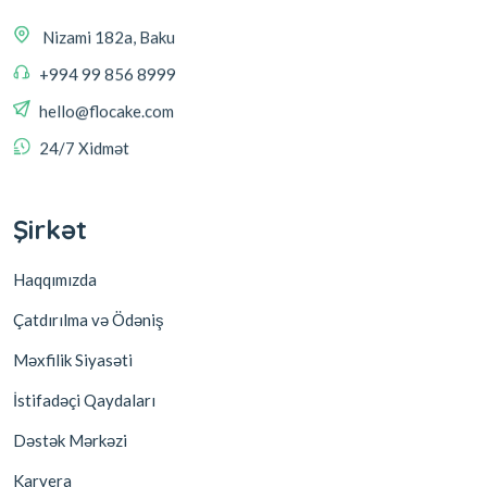
Nizami 182a, Baku
+994 99 856 8999
hello@flocake.com
24/7 Xidmət
Şirkət
Haqqımızda
Çatdırılma və Ödəniş
Məxfilik Siyasəti
İstifadəçi Qaydaları
Dəstək Mərkəzi
Karyera