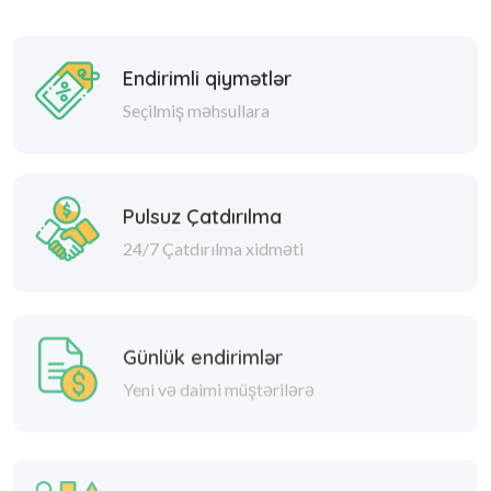
Endirimli qiymətlər
Seçilmiş məhsullara
Pulsuz Çatdırılma
24/7 Çatdırılma xidməti
Günlük endirimlər
Yeni və daimi müştərilərə
Geniş çeşid