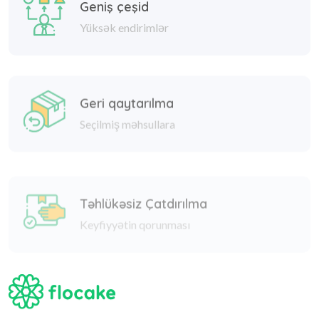
Yüksək endirimlər
Geri qaytarılma
Seçilmiş məhsullara
Təhlükəsiz Çatdırılma
Keyfiyyətin qorunması