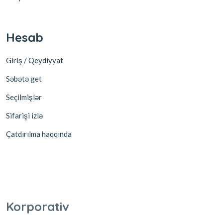
Hesab
Giriş / Qeydiyyat
Səbətə get
Seçilmişlər
Sifarişi izlə
Çatdırılma haqqında
Korporativ
Partnyor ol
Əməkdaşlıq