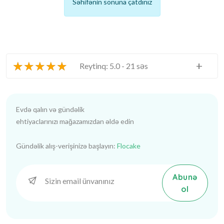
Səhifənin sonuna çatdınız
★
★
★
★
★
+
Reytinq: 5.0 - 21 səs
Evdə qalın və gündəlik
ehtiyaclarınızı mağazamızdan əldə edin
Gündəlik alış-verişinizə başlayın:
Flocake
Abunə
ol