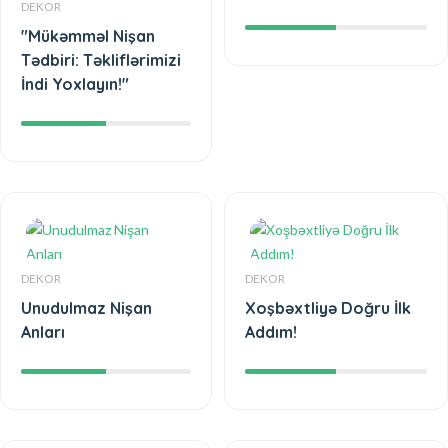
DEKOR
"Mükəmməl Nişan
Tədbiri: Təkliflərimizi
İndi Yoxlayın!"
DEKOR
DEKOR
Unudulmaz Nişan
Xoşbəxtliyə Doğru İlk
Anları
Addım!