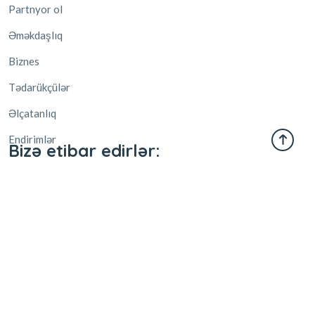
Biznes
Tədarükçülər
Əlçatanlıq
Endirimlər
Bizə etibar edirlər:
© 2026,
AI Sales POS