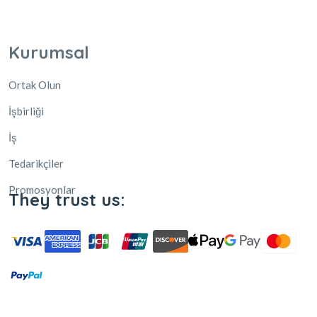
Kurumsal
Ortak Olun
İşbirliği
İş
Tedarikçiler
Promosyonlar
They trust us: