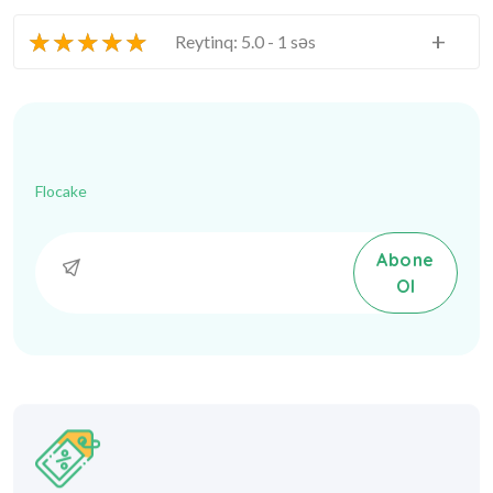
★
★
★
★
★
+
Reytinq: 5.0 - 1 səs
Flocake
Abone
Ol