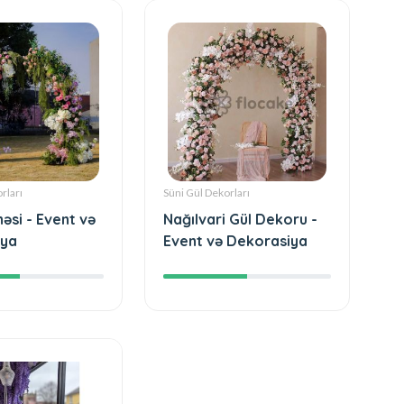
rları
Süni Gül Dekorları
əsi - Event və
Nağılvari Gül Dekoru -
iya
Event və Dekorasiya