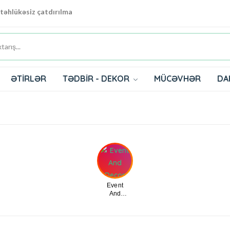
 təhlükəsiz çatdırılma
ƏTİRLƏR
TƏDBİR - DEKOR
MÜCƏVHƏR
DA
Event
And
Decor