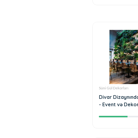
Süni Gül Dekorları
Divar Dizaynında
- Event və Deko