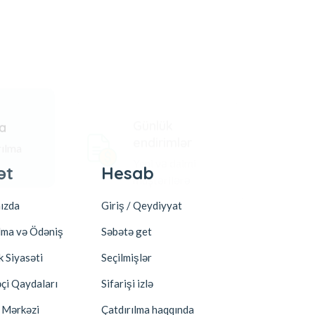
Günlük
ma
endirimlər
rılma
Yeni və daimi
müştərilərə
ət
Hesab
Korporat
ızda
Giriş / Qeydiyyat
Partnyor ol
lma və Ödəniş
Səbətə get
Əməkdaşlıq
k Siyasəti
Seçilmişlər
Biznes
əçi Qaydaları
Sifarişi izlə
Tədarükçülər
 Mərkəzi
Çatdırılma haqqında