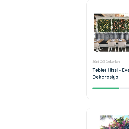
Süni Gül Dekorları
Təbiət Hissi - Ev
Dekorasiya