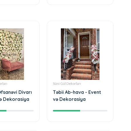
rları
Süni Gül Dekorları
Əfsanəvi Divarı
Təbii Ab-hava - Event
və Dekorasiya
və Dekorasiya