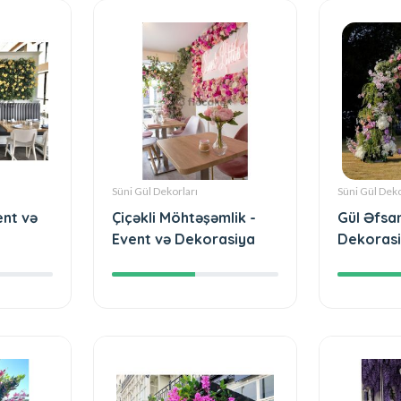
Süni Gül Dekorları
Süni Gül Deko
ent və
Çiçəkli Möhtəşəmlik -
Gül Əfsan
Event və Dekorasiya
Dekoras