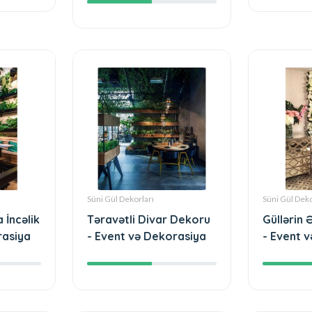
Süni Gül Dekorları
Süni Gül Deko
 İncəlik
Təravətli Divar Dekoru
Güllərin 
rasiya
- Event və Dekorasiya
- Event 