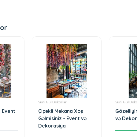
or
Süni Gül Dekorları
Süni Gül Deko
- Event
Çiçəkli Məkana Xoş
Gözəlliyi
Gəlmisiniz - Event və
və Dekor
Dekorasiya