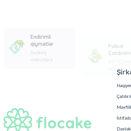
Endirimli
Pulsuz
qiymətlər
Çatdırıl
Seçilmiş
24/7 Çatdı
məhsullara
xidməti
Şirk
Haqqım
Çatdırı
Ünvan:
Nizami 182a, Baku
Məxfili
Əlaqə:
+994 99 856 8999
İstifad
E-poçt:
hello@flocake.com
Dəstək