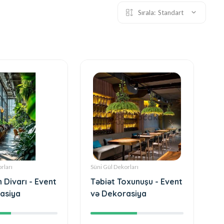
Sırala:
Standart
rları
Süni Gül Dekorları
n Divarı - Event
Təbiət Toxunuşu - Event
asiya
və Dekorasiya