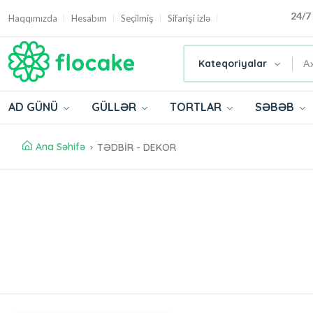
24/7
Haqqımızda
Hesabım
Seçilmiş
Sifarişi izlə
Kateqoriyalar
AD GÜNÜ
GÜLLƏR
TORTLAR
SƏBƏB
Ana Səhifə
TƏDBİR - DEKOR