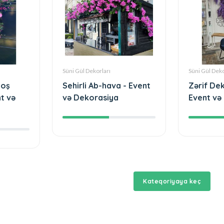
Süni Gül Dekorları
Süni Gül Deko
Xoş
Sehirli Ab-hava - Event
Zərif Dek
nt və
və Dekorasiya
Event və
Kateqoriyaya keç