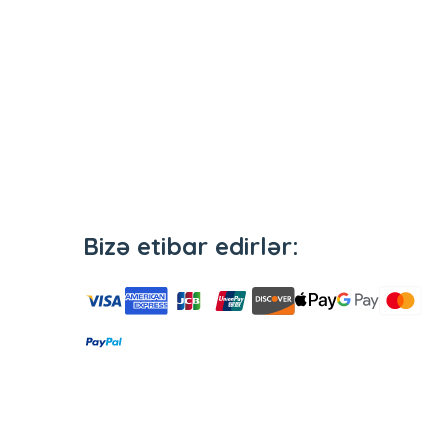
Geniş çeşid
Geri
Yüksək
qaytarılma
endirimlər
Seçilmiş
məhsullara
Bizə etibar edirlər:
iv