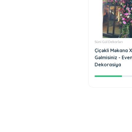
Süni Gül Dekorları
Çiçəkli Məkana 
Gəlmisiniz - Eve
Dekorasiya