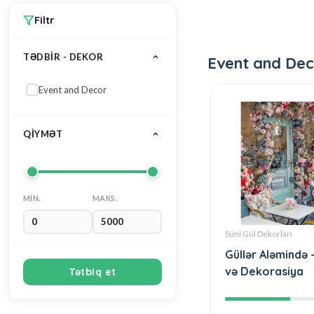
Filtr
TƏDBİR - DEKOR
Event and Dec
Event and Decor
QIYMƏT
MIN.
MAKS.
Süni Gül Dekorları
Güllər Aləmində 
və Dekorasiya
Tətbiq et