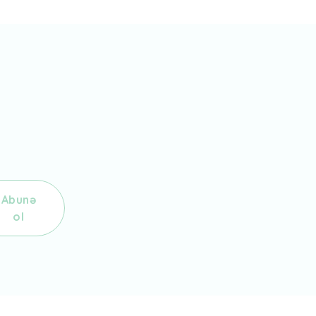
Abunə
ol