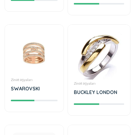
Zinət əşyaları
Zinət əşyaları
SWAROVSKI
BUCKLEY LONDON