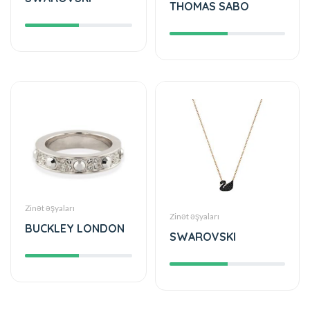
THOMAS SABO
Zinət əşyaları
Zinət əşyaları
BUCKLEY LONDON
SWAROVSKI